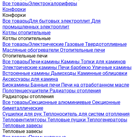
Все товары
Электрокалориферы
Конфорки
Конфорки
Все товары
Для бытовых электроплит
Для
промышленных электроплит
Котлы отопительные
Котлы отопительные
Все товары
Электрические
Газовые
Твердотопливные
Масляные обогреватели
Отопительные печи
Отопительные печи
Все товары
Печи-камины
Камины
Топки для каминов
Электрические камины
Печи барбекю
Уличные камины
Встроенные камины
Дымоходы
Каминные облицовки
Аксессуары для камина
Биокамины
Банные печи
Печи на отработанном масле
Полотенцесушители
Радиаторы отопления
Радиаторы отопления
Все товары
Секционные алюминиевые
Секционные
биметаллические
Сушилки для рук
Теплоноситель для систем отопления
Тепловентиляторы
Тепловые пушки
Теплогенераторы
Тепловые завесы
Тепловые завесы