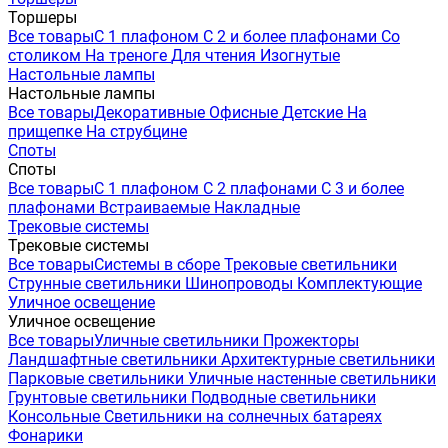
Торшеры
Все товары
С 1 плафоном
С 2 и более плафонами
Со
столиком
На треноге
Для чтения
Изогнутые
Настольные лампы
Настольные лампы
Все товары
Декоративные
Офисные
Детские
На
прищепке
На струбцине
Споты
Споты
Все товары
С 1 плафоном
С 2 плафонами
С 3 и более
плафонами
Встраиваемые
Накладные
Трековые системы
Трековые системы
Все товары
Системы в сборе
Трековые светильники
Струнные светильники
Шинопроводы
Комплектующие
Уличное освещение
Уличное освещение
Все товары
Уличные светильники
Прожекторы
Ландшафтные светильники
Архитектурные светильники
Парковые светильники
Уличные настенные светильники
Грунтовые светильники
Подводные светильники
Консольные
Светильники на солнечных батареях
Фонарики