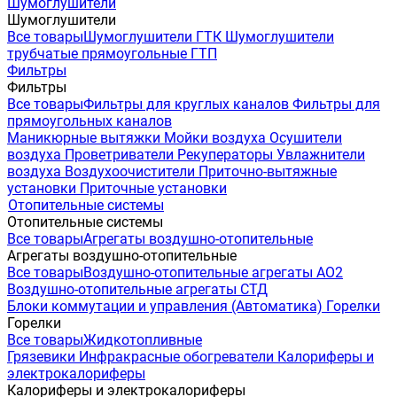
Шумоглушители
Шумоглушители
Все товары
Шумоглушители ГТК
Шумоглушители
трубчатые прямоугольные ГТП
Фильтры
Фильтры
Все товары
Фильтры для круглых каналов
Фильтры для
прямоугольных каналов
Маникюрные вытяжки
Мойки воздуха
Осушители
воздуха
Проветриватели
Рекуператоры
Увлажнители
воздуха
Воздухоочистители
Приточно-вытяжные
установки
Приточные установки
Отопительные системы
Отопительные системы
Все товары
Агрегаты воздушно-отопительные
Агрегаты воздушно-отопительные
Все товары
Воздушно-отопительные агрегаты АО2
Воздушно-отопительные агрегаты СТД
Блоки коммутации и управления (Автоматика)
Горелки
Горелки
Все товары
Жидкотопливные
Грязевики
Инфракрасные обогреватели
Калориферы и
электрокалориферы
Калориферы и электрокалориферы