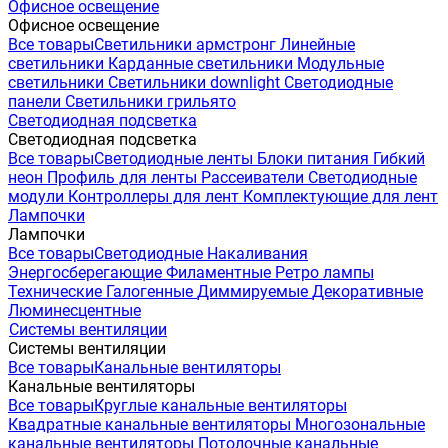
Офисное освещение
Офисное освещение
Все товары
Светильники армстронг
Линейные
светильники
Карданные светильники
Модульные
светильники
Светильники downlight
Светодиодные
панели
Светильники грильято
Светодиодная подсветка
Светодиодная подсветка
Все товары
Светодиодные ленты
Блоки питания
Гибкий
неон
Профиль для ленты
Рассеиватели
Светодиодные
модули
Контроллеры для лент
Комплектующие для лент
Лампочки
Лампочки
Все товары
Светодиодные
Накаливания
Энергосберегающие
Филаментные
Ретро лампы
Технические
Галогенные
Диммируемые
Декоративные
Люминесцентные
Системы вентиляции
Системы вентиляции
Все товары
Канальные вентиляторы
Канальные вентиляторы
Все товары
Круглые канальные вентиляторы
Квадратные канальные вентиляторы
Многозональные
канальные вентиляторы
Потолочные канальные