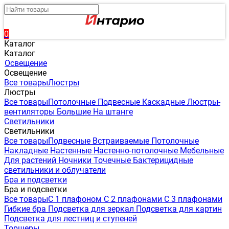
0
Каталог
Каталог
Освещение
Освещение
Все товары
Люстры
Люстры
Все товары
Потолочные
Подвесные
Каскадные
Люстры-
вентиляторы
Большие
На штанге
Светильники
Светильники
Все товары
Подвесные
Встраиваемые
Потолочные
Накладные
Настенные
Настенно-потолочные
Мебельные
Для растений
Ночники
Точечные
Бактерицидные
светильники и облучатели
Бра и подсветки
Бра и подсветки
Все товары
С 1 плафоном
С 2 плафонами
С 3 плафонами
Гибкие бра
Подсветка для зеркал
Подсветка для картин
Подсветка для лестниц и ступеней
Торшеры