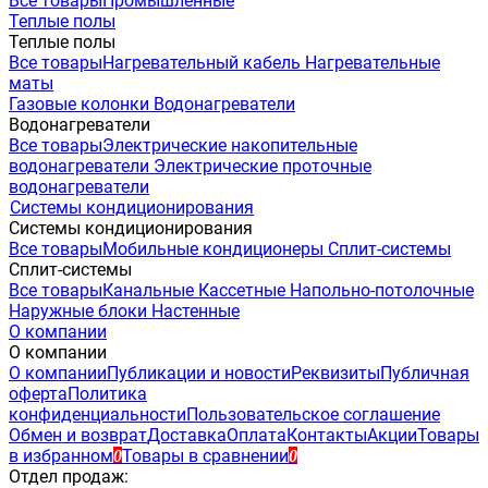
Все товары
Промышленные
Теплые полы
Теплые полы
Все товары
Нагревательный кабель
Нагревательные
маты
Газовые колонки
Водонагреватели
Водонагреватели
Все товары
Электрические накопительные
водонагреватели
Электрические проточные
водонагреватели
Системы кондиционирования
Системы кондиционирования
Все товары
Мобильные кондиционеры
Сплит-системы
Сплит-системы
Все товары
Канальные
Кассетные
Напольно-потолочные
Наружные блоки
Настенные
О компании
О компании
О компании
Публикации и новости
Реквизиты
Публичная
оферта
Политика
конфиденциальности
Пользовательское соглашение
Обмен и возврат
Доставка
Оплата
Контакты
Акции
Товары
в избранном
Товары в сравнении
0
0
Отдел продаж: