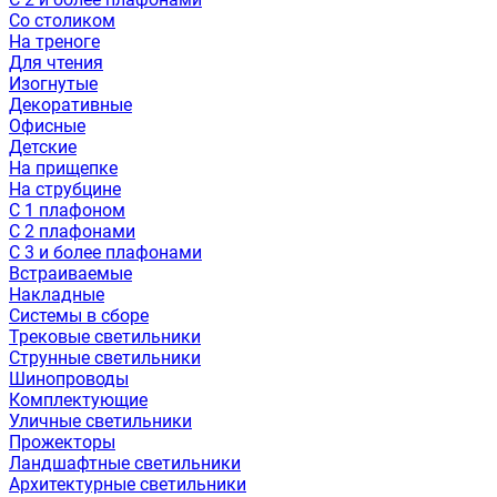
Со столиком
На треноге
Для чтения
Изогнутые
Декоративные
Офисные
Детские
На прищепке
На струбцине
С 1 плафоном
С 2 плафонами
С 3 и более плафонами
Встраиваемые
Накладные
Системы в сборе
Трековые светильники
Струнные светильники
Шинопроводы
Комплектующие
Уличные светильники
Прожекторы
Ландшафтные светильники
Архитектурные светильники