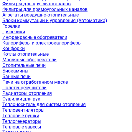
Фильтры для круглых каналов
Фильтры для прямоугольных каналов
Агрегаты воздушно-отопительные
Блоки коммутации и управления (Автоматика)
Горелки
Грязевики
Инфракрасные обогреватели
Калориферы и электрокалориферы
Конфорки
Котлы отопительные
Масляные обогреватели
Отопительные печи
Биокамины
Банные печи
Печи на отработанном масле
Полотенцесушители
Радиаторы отопления
Сушилки для рук
Теплоноситель для систем отопления
Тепловентиляторы
Тепловые пушки
Теплогенераторы
Тепловые завесы