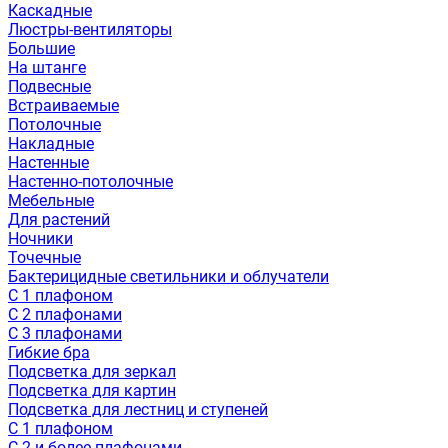
Каскадные
Люстры-вентиляторы
Большие
На штанге
Подвесные
Встраиваемые
Потолочные
Накладные
Настенные
Настенно-потолочные
Мебельные
Для растений
Ночники
Точечные
Бактерицидные светильники и облучатели
С 1 плафоном
С 2 плафонами
С 3 плафонами
Гибкие бра
Подсветка для зеркал
Подсветка для картин
Подсветка для лестниц и ступеней
С 1 плафоном
С 2 и более плафонами