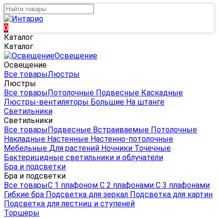
0
Каталог
Каталог
Освещение
Освещение
Все товары
Люстры
Люстры
Все товары
Потолочные
Подвесные
Каскадные
Люстры-вентиляторы
Большие
На штанге
Светильники
Светильники
Все товары
Подвесные
Встраиваемые
Потолочные
Накладные
Настенные
Настенно-потолочные
Мебельные
Для растений
Ночники
Точечные
Бактерицидные светильники и облучатели
Бра и подсветки
Бра и подсветки
Все товары
С 1 плафоном
С 2 плафонами
С 3 плафонами
Гибкие бра
Подсветка для зеркал
Подсветка для картин
Подсветка для лестниц и ступеней
Торшеры