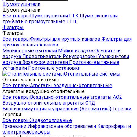
Шумоглушители
Шумоглушители
Все товары
Шумоглушители ГТК
Шумоглушители
трубчатые прямоугольные ГТП
Фильтры
Фильтры
Все товары
Фильтры для круглых каналов
Фильтры для
прямоугольных каналов
Маникюрные вытяжки
Мойки воздуха
Осушители
воздуха
Проветриватели
Рекуператоры
Увлажнители
воздуха
Воздухоочистители
Приточно-вытяжные
установки
Приточные установки
Отопительные системы
Отопительные системы
Все товары
Агрегаты воздушно-отопительные
Агрегаты воздушно-отопительные
Все товары
Воздушно-отопительные агрегаты АО2
Воздушно-отопительные агрегаты СТД
Блоки коммутации и управления (Автоматика)
Горелки
Горелки
Все товары
Жидкотопливные
Грязевики
Инфракрасные обогреватели
Калориферы и
электрокалориферы