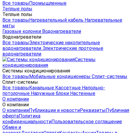
Все товары
Промышленные
Теплые полы
Теплые полы
Все товары
Нагревательный кабель
Нагревательные
маты
Газовые колонки
Водонагреватели
Водонагреватели
Все товары
Электрические накопительные
водонагреватели
Электрические проточные
водонагреватели
Системы
кондиционирования
Системы кондиционирования
Все товары
Мобильные кондиционеры
Сплит-системы
Сплит-системы
Все товары
Канальные
Кассетные
Напольно-
потолочные
Наружные блоки
Настенные
О компании
О компании
О компании
Публикации и новости
Реквизиты
Публичная
оферта
Политика
конфиденциальности
Пользовательское соглашение
Обмен и
возврат
Доставка
Оплата
Контакты
Акции
Товары в