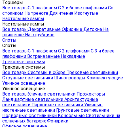
Торшеры
Все товары
С 1 плафоном
С 2 и более плафонами
Со
столиком
На треноге
Для чтения
Изогнутые
Настольные лампы
Настольные лампы
Все товары
Декоративные
Офисные
Детские
На
прищепке
На струбцине
Споты
Споты
Все товары
С 1 плафоном
С 2 плафонами
С 3 и более
плафонами
Встраиваемые
Накладные
Трековые системы
Трековые системы
Все товары
Системы в сборе
Трековые светильники
Струнные светильники
Шинопроводы
Комплектующие
Уличное освещение
Уличное освещение
Все товары
Уличные светильники
Прожекторы
Ландшафтные светильники
Архитектурные
светильники
Парковые светильники
Уличные
настенные светильники
Грунтовые светильники
Подводные светильники
Консольные
Светильники на
солнечных батареях
Фонарики
Офисное освещение