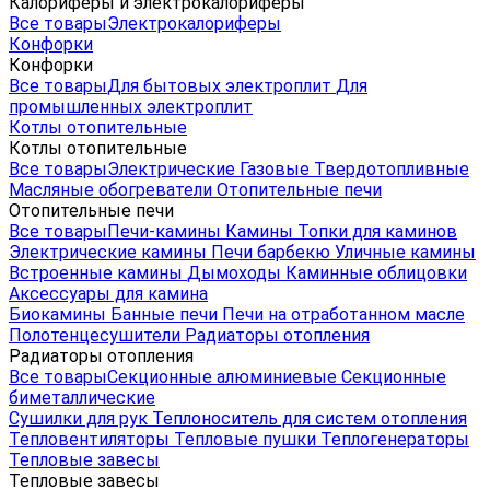
Калориферы и электрокалориферы
Все товары
Электрокалориферы
Конфорки
Конфорки
Все товары
Для бытовых электроплит
Для
промышленных электроплит
Котлы отопительные
Котлы отопительные
Все товары
Электрические
Газовые
Твердотопливные
Масляные обогреватели
Отопительные печи
Отопительные печи
Все товары
Печи-камины
Камины
Топки для каминов
Электрические камины
Печи барбекю
Уличные камины
Встроенные камины
Дымоходы
Каминные облицовки
Аксессуары для камина
Биокамины
Банные печи
Печи на отработанном масле
Полотенцесушители
Радиаторы отопления
Радиаторы отопления
Все товары
Секционные алюминиевые
Секционные
биметаллические
Сушилки для рук
Теплоноситель для систем отопления
Тепловентиляторы
Тепловые пушки
Теплогенераторы
Тепловые завесы
Тепловые завесы