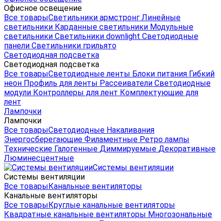
Офисное освещение
Все товары
Светильники армстронг
Линейные
светильники
Карданные светильники
Модульные
светильники
Светильники downlight
Светодиодные
панели
Светильники грильято
Светодиодная подсветка
Светодиодная подсветка
Все товары
Светодиодные ленты
Блоки питания
Гибкий
неон
Профиль для ленты
Рассеиватели
Светодиодные
модули
Контроллеры для лент
Комплектующие для
лент
Лампочки
Лампочки
Все товары
Светодиодные
Накаливания
Энергосберегающие
Филаментные
Ретро лампы
Технические
Галогенные
Диммируемые
Декоративные
Люминесцентные
Системы вентиляции
Системы вентиляции
Все товары
Канальные вентиляторы
Канальные вентиляторы
Все товары
Круглые канальные вентиляторы
Квадратные канальные вентиляторы
Многозональные