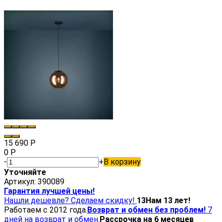
15 690
Р
0
Р
-
+
В корзину
Уточняйте
Артикул:
390089
Гарантия лучшей цены!
Нашли дешевле? Сделаем скидку!
13
Нам 13 лет!
Работаем с 2012 года.
Возврат и обмен без проблем!
7
дней на возврат и обмен.
Рассрочка на 6 месяцев