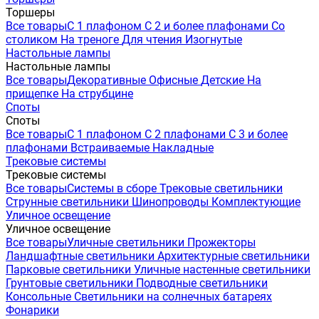
Торшеры
Все товары
С 1 плафоном
С 2 и более плафонами
Со
столиком
На треноге
Для чтения
Изогнутые
Настольные лампы
Настольные лампы
Все товары
Декоративные
Офисные
Детские
На
прищепке
На струбцине
Споты
Споты
Все товары
С 1 плафоном
С 2 плафонами
С 3 и более
плафонами
Встраиваемые
Накладные
Трековые системы
Трековые системы
Все товары
Системы в сборе
Трековые светильники
Струнные светильники
Шинопроводы
Комплектующие
Уличное освещение
Уличное освещение
Все товары
Уличные светильники
Прожекторы
Ландшафтные светильники
Архитектурные светильники
Парковые светильники
Уличные настенные светильники
Грунтовые светильники
Подводные светильники
Консольные
Светильники на солнечных батареях
Фонарики