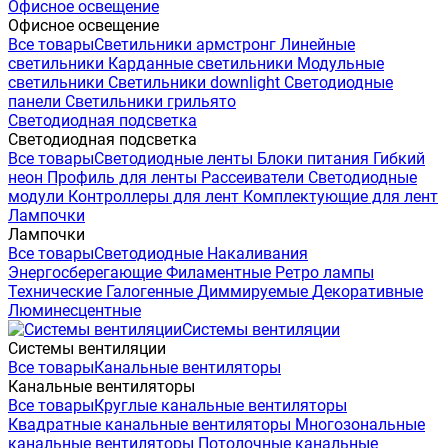
Офисное освещение
Офисное освещение
Все товары
Светильники армстронг
Линейные
светильники
Карданные светильники
Модульные
светильники
Светильники downlight
Светодиодные
панели
Светильники грильято
Светодиодная подсветка
Светодиодная подсветка
Все товары
Светодиодные ленты
Блоки питания
Гибкий
неон
Профиль для ленты
Рассеиватели
Светодиодные
модули
Контроллеры для лент
Комплектующие для лент
Лампочки
Лампочки
Все товары
Светодиодные
Накаливания
Энергосберегающие
Филаментные
Ретро лампы
Технические
Галогенные
Диммируемые
Декоративные
Люминесцентные
Системы вентиляции
Системы вентиляции
Все товары
Канальные вентиляторы
Канальные вентиляторы
Все товары
Круглые канальные вентиляторы
Квадратные канальные вентиляторы
Многозональные
канальные вентиляторы
Потолочные канальные