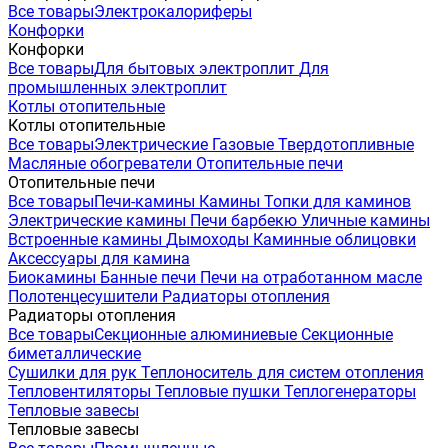
Все товары
Электрокалориферы
Конфорки
Конфорки
Все товары
Для бытовых электроплит
Для
промышленных электроплит
Котлы отопительные
Котлы отопительные
Все товары
Электрические
Газовые
Твердотопливные
Масляные обогреватели
Отопительные печи
Отопительные печи
Все товары
Печи-камины
Камины
Топки для каминов
Электрические камины
Печи барбекю
Уличные камины
Встроенные камины
Дымоходы
Каминные облицовки
Аксессуары для камина
Биокамины
Банные печи
Печи на отработанном масле
Полотенцесушители
Радиаторы отопления
Радиаторы отопления
Все товары
Секционные алюминиевые
Секционные
биметаллические
Сушилки для рук
Теплоноситель для систем отопления
Тепловентиляторы
Тепловые пушки
Теплогенераторы
Тепловые завесы
Тепловые завесы