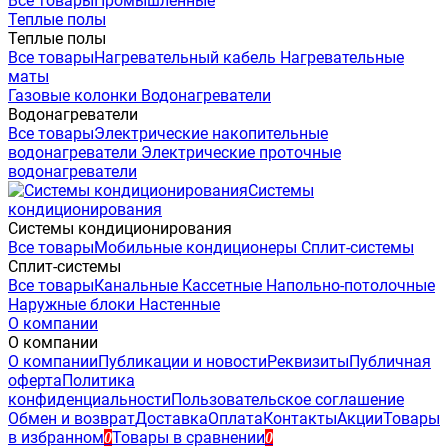
Все товары
Промышленные
Теплые полы
Теплые полы
Все товары
Нагревательный кабель
Нагревательные
маты
Газовые колонки
Водонагреватели
Водонагреватели
Все товары
Электрические накопительные
водонагреватели
Электрические проточные
водонагреватели
Системы
кондиционирования
Системы кондиционирования
Все товары
Мобильные кондиционеры
Сплит-системы
Сплит-системы
Все товары
Канальные
Кассетные
Напольно-потолочные
Наружные блоки
Настенные
О компании
О компании
О компании
Публикации и новости
Реквизиты
Публичная
оферта
Политика
конфиденциальности
Пользовательское соглашение
Обмен и возврат
Доставка
Оплата
Контакты
Акции
Товары
в избранном
Товары в сравнении
0
0