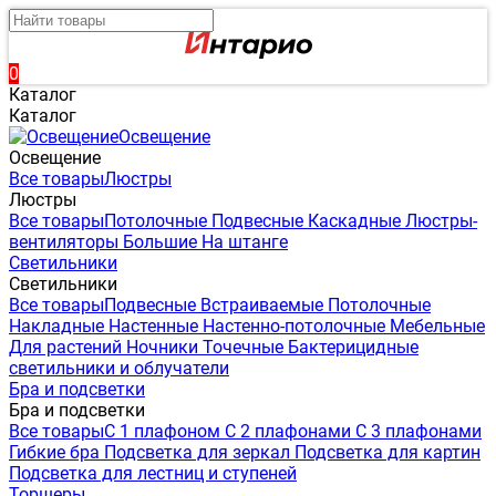
0
Каталог
Каталог
Освещение
Освещение
Все товары
Люстры
Люстры
Все товары
Потолочные
Подвесные
Каскадные
Люстры-
вентиляторы
Большие
На штанге
Светильники
Светильники
Все товары
Подвесные
Встраиваемые
Потолочные
Накладные
Настенные
Настенно-потолочные
Мебельные
Для растений
Ночники
Точечные
Бактерицидные
светильники и облучатели
Бра и подсветки
Бра и подсветки
Все товары
С 1 плафоном
С 2 плафонами
С 3 плафонами
Гибкие бра
Подсветка для зеркал
Подсветка для картин
Подсветка для лестниц и ступеней
Торшеры