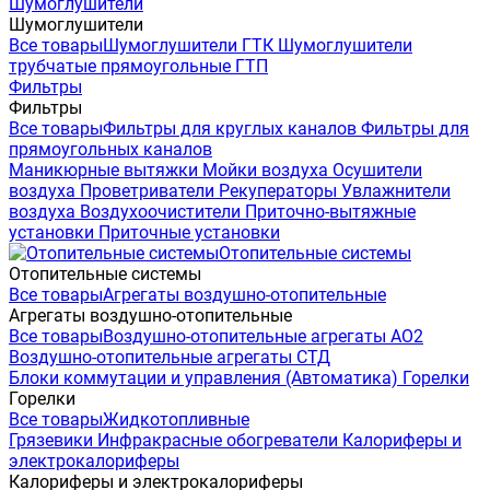
Шумоглушители
Шумоглушители
Все товары
Шумоглушители ГТК
Шумоглушители
трубчатые прямоугольные ГТП
Фильтры
Фильтры
Все товары
Фильтры для круглых каналов
Фильтры для
прямоугольных каналов
Маникюрные вытяжки
Мойки воздуха
Осушители
воздуха
Проветриватели
Рекуператоры
Увлажнители
воздуха
Воздухоочистители
Приточно-вытяжные
установки
Приточные установки
Отопительные системы
Отопительные системы
Все товары
Агрегаты воздушно-отопительные
Агрегаты воздушно-отопительные
Все товары
Воздушно-отопительные агрегаты АО2
Воздушно-отопительные агрегаты СТД
Блоки коммутации и управления (Автоматика)
Горелки
Горелки
Все товары
Жидкотопливные
Грязевики
Инфракрасные обогреватели
Калориферы и
электрокалориферы
Калориферы и электрокалориферы