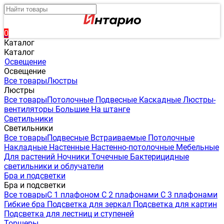
0
Каталог
Каталог
Освещение
Освещение
Все товары
Люстры
Люстры
Все товары
Потолочные
Подвесные
Каскадные
Люстры-
вентиляторы
Большие
На штанге
Светильники
Светильники
Все товары
Подвесные
Встраиваемые
Потолочные
Накладные
Настенные
Настенно-потолочные
Мебельные
Для растений
Ночники
Точечные
Бактерицидные
светильники и облучатели
Бра и подсветки
Бра и подсветки
Все товары
С 1 плафоном
С 2 плафонами
С 3 плафонами
Гибкие бра
Подсветка для зеркал
Подсветка для картин
Подсветка для лестниц и ступеней
Торшеры