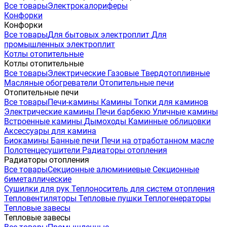
Все товары
Электрокалориферы
Конфорки
Конфорки
Все товары
Для бытовых электроплит
Для
промышленных электроплит
Котлы отопительные
Котлы отопительные
Все товары
Электрические
Газовые
Твердотопливные
Масляные обогреватели
Отопительные печи
Отопительные печи
Все товары
Печи-камины
Камины
Топки для каминов
Электрические камины
Печи барбекю
Уличные камины
Встроенные камины
Дымоходы
Каминные облицовки
Аксессуары для камина
Биокамины
Банные печи
Печи на отработанном масле
Полотенцесушители
Радиаторы отопления
Радиаторы отопления
Все товары
Секционные алюминиевые
Секционные
биметаллические
Сушилки для рук
Теплоноситель для систем отопления
Тепловентиляторы
Тепловые пушки
Теплогенераторы
Тепловые завесы
Тепловые завесы