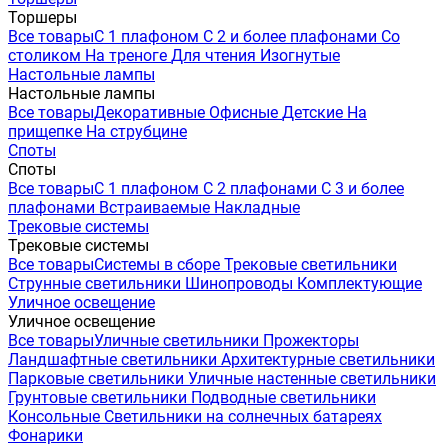
Торшеры
Все товары
С 1 плафоном
С 2 и более плафонами
Со
столиком
На треноге
Для чтения
Изогнутые
Настольные лампы
Настольные лампы
Все товары
Декоративные
Офисные
Детские
На
прищепке
На струбцине
Споты
Споты
Все товары
С 1 плафоном
С 2 плафонами
С 3 и более
плафонами
Встраиваемые
Накладные
Трековые системы
Трековые системы
Все товары
Системы в сборе
Трековые светильники
Струнные светильники
Шинопроводы
Комплектующие
Уличное освещение
Уличное освещение
Все товары
Уличные светильники
Прожекторы
Ландшафтные светильники
Архитектурные светильники
Парковые светильники
Уличные настенные светильники
Грунтовые светильники
Подводные светильники
Консольные
Светильники на солнечных батареях
Фонарики