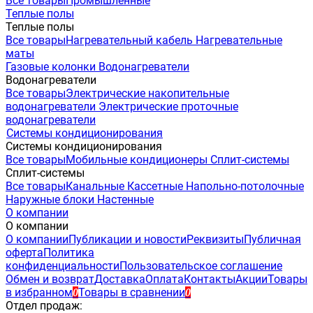
Все товары
Промышленные
Теплые полы
Теплые полы
Все товары
Нагревательный кабель
Нагревательные
маты
Газовые колонки
Водонагреватели
Водонагреватели
Все товары
Электрические накопительные
водонагреватели
Электрические проточные
водонагреватели
Системы кондиционирования
Системы кондиционирования
Все товары
Мобильные кондиционеры
Сплит-системы
Сплит-системы
Все товары
Канальные
Кассетные
Напольно-потолочные
Наружные блоки
Настенные
О компании
О компании
О компании
Публикации и новости
Реквизиты
Публичная
оферта
Политика
конфиденциальности
Пользовательское соглашение
Обмен и возврат
Доставка
Оплата
Контакты
Акции
Товары
в избранном
Товары в сравнении
0
0
Отдел продаж: