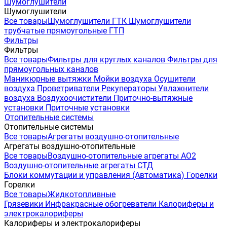
Шумоглушители
Шумоглушители
Все товары
Шумоглушители ГТК
Шумоглушители
трубчатые прямоугольные ГТП
Фильтры
Фильтры
Все товары
Фильтры для круглых каналов
Фильтры для
прямоугольных каналов
Маникюрные вытяжки
Мойки воздуха
Осушители
воздуха
Проветриватели
Рекуператоры
Увлажнители
воздуха
Воздухоочистители
Приточно-вытяжные
установки
Приточные установки
Отопительные системы
Отопительные системы
Все товары
Агрегаты воздушно-отопительные
Агрегаты воздушно-отопительные
Все товары
Воздушно-отопительные агрегаты АО2
Воздушно-отопительные агрегаты СТД
Блоки коммутации и управления (Автоматика)
Горелки
Горелки
Все товары
Жидкотопливные
Грязевики
Инфракрасные обогреватели
Калориферы и
электрокалориферы
Калориферы и электрокалориферы