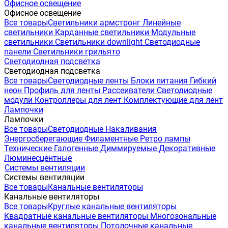
Офисное освещение
Офисное освещение
Все товары
Светильники армстронг
Линейные
светильники
Карданные светильники
Модульные
светильники
Светильники downlight
Светодиодные
панели
Светильники грильято
Светодиодная подсветка
Светодиодная подсветка
Все товары
Светодиодные ленты
Блоки питания
Гибкий
неон
Профиль для ленты
Рассеиватели
Светодиодные
модули
Контроллеры для лент
Комплектующие для лент
Лампочки
Лампочки
Все товары
Светодиодные
Накаливания
Энергосберегающие
Филаментные
Ретро лампы
Технические
Галогенные
Диммируемые
Декоративные
Люминесцентные
Системы вентиляции
Системы вентиляции
Все товары
Канальные вентиляторы
Канальные вентиляторы
Все товары
Круглые канальные вентиляторы
Квадратные канальные вентиляторы
Многозональные
канальные вентиляторы
Потолочные канальные