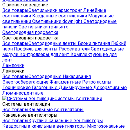
Офисное освещение
Все товары
Светильники армстронг
Линейные
светильники
Карданные светильники
Модульные
светильники
Светильники downlight
Светодиодные
панели
Светильники грильято
Светодиодная подсветка
Светодиодная подсветка
Все товары
Светодиодные ленты
Блоки питания
Гибкий
неон
Профиль для ленты
Рассеиватели
Светодиодные
модули
Контроллеры для лент
Комплектующие для
лент
Лампочки
Лампочки
Все товары
Светодиодные
Накаливания
Энергосберегающие
Филаментные
Ретро лампы
Технические
Галогенные
Диммируемые
Декоративные
Люминесцентные
Системы вентиляции
Системы вентиляции
Все товары
Канальные вентиляторы
Канальные вентиляторы
Все товары
Круглые канальные вентиляторы
Квадратные канальные вентиляторы
Многозональные