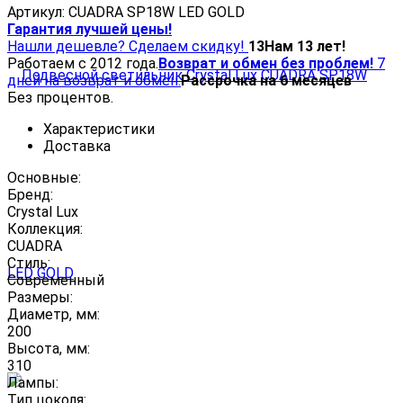
Артикул:
CUADRA SP18W LED GOLD
Гарантия лучшей цены!
Нашли дешевле? Сделаем скидку!
13
Нам 13 лет!
Работаем с 2012 года.
Возврат и обмен без проблем!
7
дней на возврат и обмен.
Рассрочка на 6 месяцев
Без процентов.
Характеристики
Доставка
Основные:
Бренд:
Crystal Lux
Коллекция:
CUADRA
Стиль:
Современный
Размеры:
Диаметр, мм:
200
Высота, мм:
310
Лампы:
Тип цоколя: