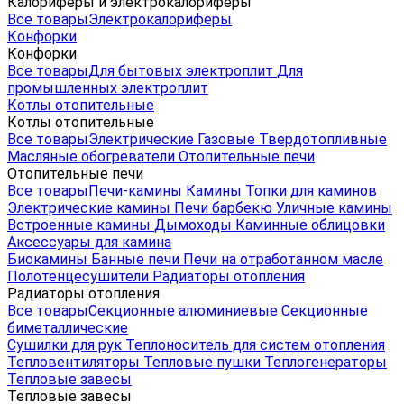
Калориферы и электрокалориферы
Все товары
Электрокалориферы
Конфорки
Конфорки
Все товары
Для бытовых электроплит
Для
промышленных электроплит
Котлы отопительные
Котлы отопительные
Все товары
Электрические
Газовые
Твердотопливные
Масляные обогреватели
Отопительные печи
Отопительные печи
Все товары
Печи-камины
Камины
Топки для каминов
Электрические камины
Печи барбекю
Уличные камины
Встроенные камины
Дымоходы
Каминные облицовки
Аксессуары для камина
Биокамины
Банные печи
Печи на отработанном масле
Полотенцесушители
Радиаторы отопления
Радиаторы отопления
Все товары
Секционные алюминиевые
Секционные
биметаллические
Сушилки для рук
Теплоноситель для систем отопления
Тепловентиляторы
Тепловые пушки
Теплогенераторы
Тепловые завесы
Тепловые завесы