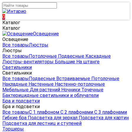
0
Каталог
Каталог
Освещение
Освещение
Все товары
Люстры
Люстры
Все товары
Потолочные
Подвесные
Каскадные
Люстры-вентиляторы
Большие
На штанге
Светильники
Светильники
Все товары
Подвесные
Встраиваемые
Потолочные
Накладные
Настенные
Настенно-потолочные
Мебельные
Для растений
Ночники
Точечные
Бактерицидные светильники и облучатели
Бра и подсветки
Бра и подсветки
Все товары
С 1 плафоном
С 2 плафонами
С 3 плафонами
Гибкие бра
Подсветка для зеркал
Подсветка для картин
Подсветка для лестниц и ступеней
Торшеры