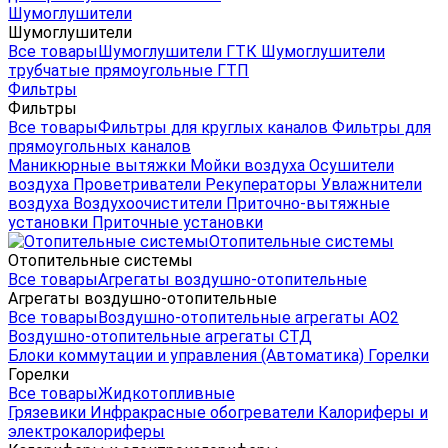
Шумоглушители
Шумоглушители
Все товары
Шумоглушители ГТК
Шумоглушители
трубчатые прямоугольные ГТП
Фильтры
Фильтры
Все товары
Фильтры для круглых каналов
Фильтры для
прямоугольных каналов
Маникюрные вытяжки
Мойки воздуха
Осушители
воздуха
Проветриватели
Рекуператоры
Увлажнители
воздуха
Воздухоочистители
Приточно-вытяжные
установки
Приточные установки
Отопительные системы
Отопительные системы
Все товары
Агрегаты воздушно-отопительные
Агрегаты воздушно-отопительные
Все товары
Воздушно-отопительные агрегаты АО2
Воздушно-отопительные агрегаты СТД
Блоки коммутации и управления (Автоматика)
Горелки
Горелки
Все товары
Жидкотопливные
Грязевики
Инфракрасные обогреватели
Калориферы и
электрокалориферы