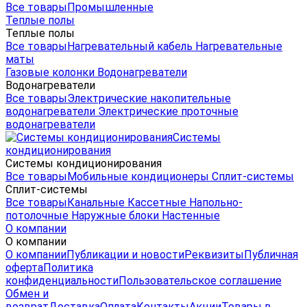
Все товары
Промышленные
Теплые полы
Теплые полы
Все товары
Нагревательный кабель
Нагревательные
маты
Газовые колонки
Водонагреватели
Водонагреватели
Все товары
Электрические накопительные
водонагреватели
Электрические проточные
водонагреватели
Системы
кондиционирования
Системы кондиционирования
Все товары
Мобильные кондиционеры
Сплит-системы
Сплит-системы
Все товары
Канальные
Кассетные
Напольно-
потолочные
Наружные блоки
Настенные
О компании
О компании
О компании
Публикации и новости
Реквизиты
Публичная
оферта
Политика
конфиденциальности
Пользовательское соглашение
Обмен и
возврат
Доставка
Оплата
Контакты
Акции
Товары в