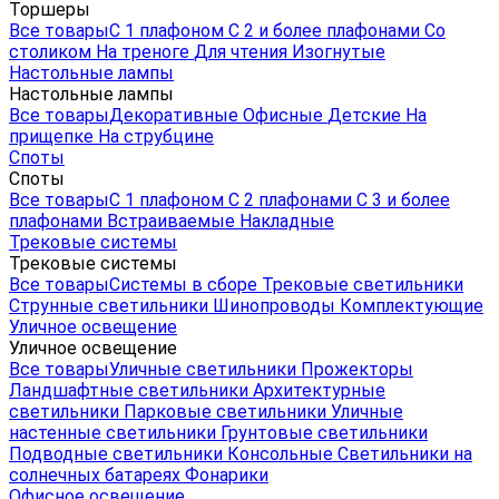
Торшеры
Все товары
С 1 плафоном
С 2 и более плафонами
Со
столиком
На треноге
Для чтения
Изогнутые
Настольные лампы
Настольные лампы
Все товары
Декоративные
Офисные
Детские
На
прищепке
На струбцине
Споты
Споты
Все товары
С 1 плафоном
С 2 плафонами
С 3 и более
плафонами
Встраиваемые
Накладные
Трековые системы
Трековые системы
Все товары
Системы в сборе
Трековые светильники
Струнные светильники
Шинопроводы
Комплектующие
Уличное освещение
Уличное освещение
Все товары
Уличные светильники
Прожекторы
Ландшафтные светильники
Архитектурные
светильники
Парковые светильники
Уличные
настенные светильники
Грунтовые светильники
Подводные светильники
Консольные
Светильники на
солнечных батареях
Фонарики
Офисное освещение