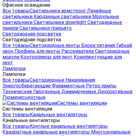
Офисное освещение
Все товары
Светильники армстронг
Линейные
светильники
Карданные светильники
Модульные
светильники
Светильники downlight
Светодиодные
панели
Светильники грильято
Светодиодная подсветка
Светодиодная подсветка
Все товары
Светодиодные ленты
Блоки питания
Гибкий
неон
Профиль для ленты
Рассеиватели
Светодиодные
модули
Контроллеры для лент
Комплектующие для
лент
Лампочки
Лампочки
Все товары
Светодиодные
Накаливания
Энергосберегающие
Филаментные
Ретро лампы
Технические
Галогенные
Диммируемые
Декоративные
Люминесцентные
Системы вентиляции
Системы вентиляции
Все товары
Канальные вентиляторы
Канальные вентиляторы
Все товары
Круглые канальные вентиляторы
Квадратные канальные вентиляторы
Многозональные