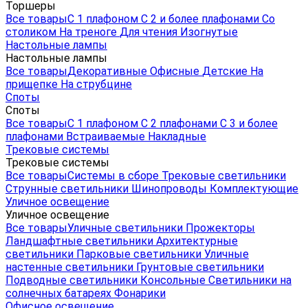
Торшеры
Все товары
С 1 плафоном
С 2 и более плафонами
Со
столиком
На треноге
Для чтения
Изогнутые
Настольные лампы
Настольные лампы
Все товары
Декоративные
Офисные
Детские
На
прищепке
На струбцине
Споты
Споты
Все товары
С 1 плафоном
С 2 плафонами
С 3 и более
плафонами
Встраиваемые
Накладные
Трековые системы
Трековые системы
Все товары
Системы в сборе
Трековые светильники
Струнные светильники
Шинопроводы
Комплектующие
Уличное освещение
Уличное освещение
Все товары
Уличные светильники
Прожекторы
Ландшафтные светильники
Архитектурные
светильники
Парковые светильники
Уличные
настенные светильники
Грунтовые светильники
Подводные светильники
Консольные
Светильники на
солнечных батареях
Фонарики
Офисное освещение