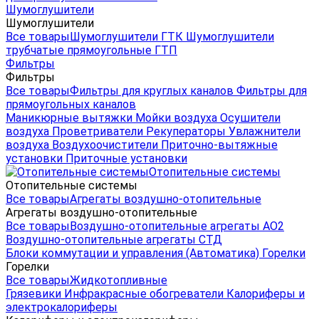
Шумоглушители
Шумоглушители
Все товары
Шумоглушители ГТК
Шумоглушители
трубчатые прямоугольные ГТП
Фильтры
Фильтры
Все товары
Фильтры для круглых каналов
Фильтры для
прямоугольных каналов
Маникюрные вытяжки
Мойки воздуха
Осушители
воздуха
Проветриватели
Рекуператоры
Увлажнители
воздуха
Воздухоочистители
Приточно-вытяжные
установки
Приточные установки
Отопительные системы
Отопительные системы
Все товары
Агрегаты воздушно-отопительные
Агрегаты воздушно-отопительные
Все товары
Воздушно-отопительные агрегаты АО2
Воздушно-отопительные агрегаты СТД
Блоки коммутации и управления (Автоматика)
Горелки
Горелки
Все товары
Жидкотопливные
Грязевики
Инфракрасные обогреватели
Калориферы и
электрокалориферы