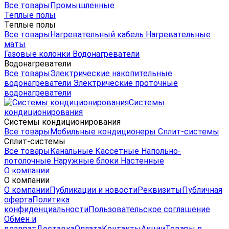
Все товары
Промышленные
Теплые полы
Теплые полы
Все товары
Нагревательный кабель
Нагревательные
маты
Газовые колонки
Водонагреватели
Водонагреватели
Все товары
Электрические накопительные
водонагреватели
Электрические проточные
водонагреватели
Системы
кондиционирования
Системы кондиционирования
Все товары
Мобильные кондиционеры
Сплит-системы
Сплит-системы
Все товары
Канальные
Кассетные
Напольно-
потолочные
Наружные блоки
Настенные
О компании
О компании
О компании
Публикации и новости
Реквизиты
Публичная
оферта
Политика
конфиденциальности
Пользовательское соглашение
Обмен и
возврат
Доставка
Оплата
Контакты
Акции
Товары в