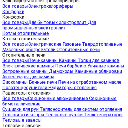
Калориферы и электрокалориферы
Все товары
Электрокалориферы
Конфорки
Конфорки
Все товары
Для бытовых электроплит
Для
промышленных электроплит
Котлы отопительные
Котлы отопительные
Все товары
Электрические
Газовые
Твердотопливные
Масляные обогреватели
Отопительные печи
Отопительные печи
Все товары
Печи-камины
Камины
Топки для каминов
Электрические камины
Печи барбекю
Уличные камины
Встроенные камины
Дымоходы
Каминные облицовки
Аксессуары для камина
Биокамины
Банные печи
Печи на отработанном масле
Полотенцесушители
Радиаторы отопления
Радиаторы отопления
Все товары
Секционные алюминиевые
Секционные
биметаллические
Сушилки для рук
Теплоноситель для систем отопления
Тепловентиляторы
Тепловые пушки
Теплогенераторы
Тепловые завесы
Тепловые завесы