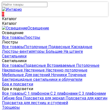
0
Каталог
Каталог
Освещение
Освещение
Все товары
Люстры
Люстры
Все товары
Потолочные
Подвесные
Каскадные
Люстры-вентиляторы
Большие
На штанге
Светильники
Светильники
Все товары
Подвесные
Встраиваемые
Потолочные
Накладные
Настенные
Настенно-потолочные
Мебельные
Для растений
Ночники
Точечные
Бактерицидные светильники и облучатели
Бра и подсветки
Бра и подсветки
Все товары
С 1 плафоном
С 2 плафонами
С 3 плафонами
Гибкие бра
Подсветка для зеркал
Подсветка для картин
Подсветка для лестниц и ступеней
Торшеры