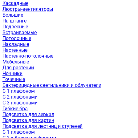
Каскадные
Люстры-вентиляторы
Большие
На штанге
Подвесные
Встраиваемые
Потолочные
Накладные
Настенные
Настенно-потолочные
Мебельные
Для растений
Ночники
Точечные
Бактерицидные светильники и облучатели
С 1 плафоном
С 2 плафонами
С 3 плафонами
Гибкие бра
Подсветка для зеркал
Подсветка для картин
Подсветка для лестниц и ступеней
С 1 плафоном
С 2 и более плафонами