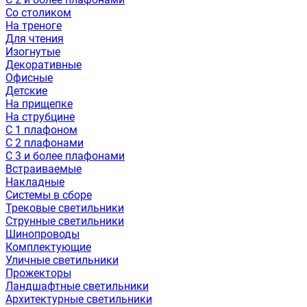
Со столиком
На треноге
Для чтения
Изогнутые
Декоративные
Офисные
Детские
На прищепке
На струбцине
С 1 плафоном
С 2 плафонами
С 3 и более плафонами
Встраиваемые
Накладные
Системы в сборе
Трековые светильники
Струнные светильники
Шинопроводы
Комплектующие
Уличные светильники
Прожекторы
Ландшафтные светильники
Архитектурные светильники