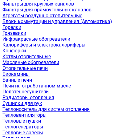
Фильтры для круглых каналов
Фильтры для прямоугольных каналов
Агрегаты воздушно-отопительные
Блоки коммутации и управления (Автоматика)
Горелки
Грязевики
Инфракрасные обогреватели
Калориферы и электрокалориферы
Конфорки
Котлы отопительные
Масляные обогреватели
Отопительные печи
Биокамины
Банные печи
Печи на отработанном масле
Полотенцесушители
Радиаторы отопления
Сушилки для рук
Теплоноситель для систем отопления
Тепловентиляторы
Тепловые пушки
Теплогенераторы
Тепловые завесы