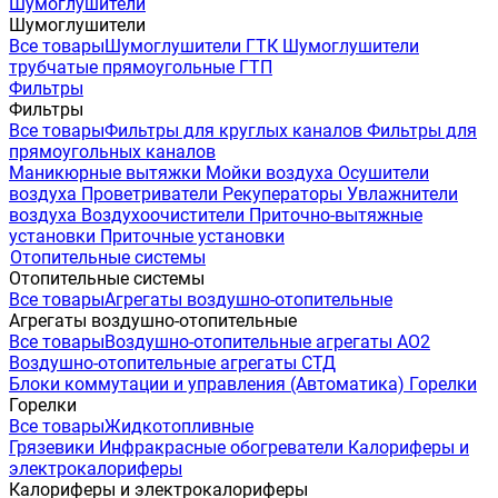
Шумоглушители
Шумоглушители
Все товары
Шумоглушители ГТК
Шумоглушители
трубчатые прямоугольные ГТП
Фильтры
Фильтры
Все товары
Фильтры для круглых каналов
Фильтры для
прямоугольных каналов
Маникюрные вытяжки
Мойки воздуха
Осушители
воздуха
Проветриватели
Рекуператоры
Увлажнители
воздуха
Воздухоочистители
Приточно-вытяжные
установки
Приточные установки
Отопительные системы
Отопительные системы
Все товары
Агрегаты воздушно-отопительные
Агрегаты воздушно-отопительные
Все товары
Воздушно-отопительные агрегаты АО2
Воздушно-отопительные агрегаты СТД
Блоки коммутации и управления (Автоматика)
Горелки
Горелки
Все товары
Жидкотопливные
Грязевики
Инфракрасные обогреватели
Калориферы и
электрокалориферы
Калориферы и электрокалориферы