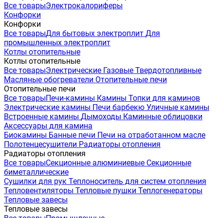
Все товары
Электрокалориферы
Конфорки
Конфорки
Все товары
Для бытовых электроплит
Для
промышленных электроплит
Котлы отопительные
Котлы отопительные
Все товары
Электрические
Газовые
Твердотопливные
Масляные обогреватели
Отопительные печи
Отопительные печи
Все товары
Печи-камины
Камины
Топки для каминов
Электрические камины
Печи барбекю
Уличные камины
Встроенные камины
Дымоходы
Каминные облицовки
Аксессуары для камина
Биокамины
Банные печи
Печи на отработанном масле
Полотенцесушители
Радиаторы отопления
Радиаторы отопления
Все товары
Секционные алюминиевые
Секционные
биметаллические
Сушилки для рук
Теплоноситель для систем отопления
Тепловентиляторы
Тепловые пушки
Теплогенераторы
Тепловые завесы
Тепловые завесы