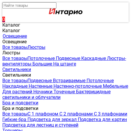
0
Каталог
Каталог
Освещение
Освещение
Все товары
Люстры
Люстры
Все товары
Потолочные
Подвесные
Каскадные
Люстры-
вентиляторы
Большие
На штанге
Светильники
Светильники
Все товары
Подвесные
Встраиваемые
Потолочные
Накладные
Настенные
Настенно-потолочные
Мебельные
Для растений
Ночники
Точечные
Бактерицидные
светильники и облучатели
Бра и подсветки
Бра и подсветки
Все товары
С 1 плафоном
С 2 плафонами
С 3 плафонами
Гибкие бра
Подсветка для зеркал
Подсветка для картин
Подсветка для лестниц и ступеней
Торшеры