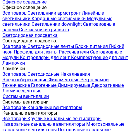
Офисное освещение
Офисное освещение
Все товары
Светильники армстронг
Линейные
светильники
Карданные светильники
Модульные
светильники
Светильники downlight
Светодиодные
панели
Светильники грильято
Светодиодная подсветка
Светодиодная подсветка
Все товары
Светодиодные ленты
Блоки питания
Гибкий
неон
Профиль для ленты
Рассеиватели
Светодиодные
модули
Контроллеры для лент
Комплектующие для лент
Лампочки
Лампочки
Все товары
Светодиодные
Накаливания
Энергосберегающие
Филаментные
Ретро лампы
Технические
Галогенные
Диммируемые
Декоративные
Люминесцентные
Системы вентиляции
Системы вентиляции
Все товары
Канальные вентиляторы
Канальные вентиляторы
Все товары
Круглые канальные вентиляторы
Квадратные канальные вентиляторы
Многозональные
канальные вентиляторы
Потолочные канальные