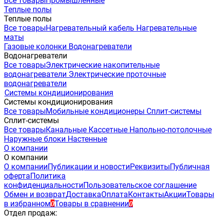
Все товары
Промышленные
Теплые полы
Теплые полы
Все товары
Нагревательный кабель
Нагревательные
маты
Газовые колонки
Водонагреватели
Водонагреватели
Все товары
Электрические накопительные
водонагреватели
Электрические проточные
водонагреватели
Системы кондиционирования
Системы кондиционирования
Все товары
Мобильные кондиционеры
Сплит-системы
Сплит-системы
Все товары
Канальные
Кассетные
Напольно-потолочные
Наружные блоки
Настенные
О компании
О компании
О компании
Публикации и новости
Реквизиты
Публичная
оферта
Политика
конфиденциальности
Пользовательское соглашение
Обмен и возврат
Доставка
Оплата
Контакты
Акции
Товары
в избранном
Товары в сравнении
0
0
Отдел продаж: