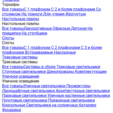
Торшеры
Все товары
С 1 плафоном
С 2 и более плафонами
Со
столиком
На треноге
Для чтения
Изогнутые
Настольные лампы
Настольные лампы
Все товары
Декоративные
Офисные
Детские
На
прищепке
На струбцине
Споты
Споты
Все товары
С 1 плафоном
С 2 плафонами
С 3 и более
плафонами
Встраиваемые
Накладные
Трековые системы
Трековые системы
Все товары
Системы в сборе
Трековые светильники
Струнные светильники
Шинопроводы
Комплектующие
Уличное освещение
Уличное освещение
Все товары
Уличные светильники
Прожекторы
Ландшафтные светильники
Архитектурные светильники
Парковые светильники
Уличные настенные светильники
Грунтовые светильники
Подводные светильники
Консольные
Светильники на солнечных батареях
Фонарики