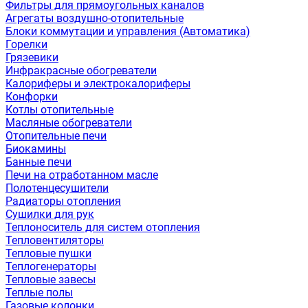
Фильтры для прямоугольных каналов
Агрегаты воздушно-отопительные
Блоки коммутации и управления (Автоматика)
Горелки
Грязевики
Инфракрасные обогреватели
Калориферы и электрокалориферы
Конфорки
Котлы отопительные
Масляные обогреватели
Отопительные печи
Биокамины
Банные печи
Печи на отработанном масле
Полотенцесушители
Радиаторы отопления
Сушилки для рук
Теплоноситель для систем отопления
Тепловентиляторы
Тепловые пушки
Теплогенераторы
Тепловые завесы
Теплые полы
Газовые колонки