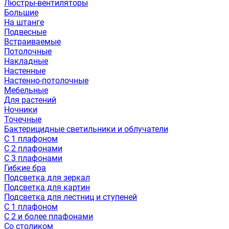
Люстры-вентиляторы
Большие
На штанге
Подвесные
Встраиваемые
Потолочные
Накладные
Настенные
Настенно-потолочные
Мебельные
Для растений
Ночники
Точечные
Бактерицидные светильники и облучатели
С 1 плафоном
С 2 плафонами
С 3 плафонами
Гибкие бра
Подсветка для зеркал
Подсветка для картин
Подсветка для лестниц и ступеней
С 1 плафоном
С 2 и более плафонами
Со столиком