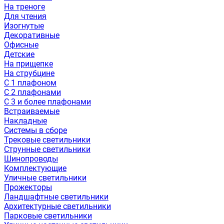
На треноге
Для чтения
Изогнутые
Декоративные
Офисные
Детские
На прищепке
На струбцине
С 1 плафоном
С 2 плафонами
С 3 и более плафонами
Встраиваемые
Накладные
Системы в сборе
Трековые светильники
Струнные светильники
Шинопроводы
Комплектующие
Уличные светильники
Прожекторы
Ландшафтные светильники
Архитектурные светильники
Парковые светильники