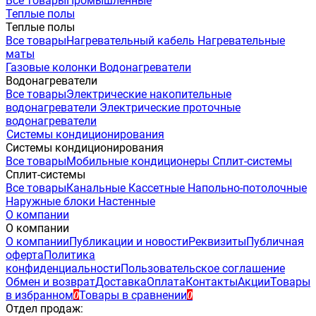
Все товары
Промышленные
Теплые полы
Теплые полы
Все товары
Нагревательный кабель
Нагревательные
маты
Газовые колонки
Водонагреватели
Водонагреватели
Все товары
Электрические накопительные
водонагреватели
Электрические проточные
водонагреватели
Системы кондиционирования
Системы кондиционирования
Все товары
Мобильные кондиционеры
Сплит-системы
Сплит-системы
Все товары
Канальные
Кассетные
Напольно-потолочные
Наружные блоки
Настенные
О компании
О компании
О компании
Публикации и новости
Реквизиты
Публичная
оферта
Политика
конфиденциальности
Пользовательское соглашение
Обмен и возврат
Доставка
Оплата
Контакты
Акции
Товары
в избранном
Товары в сравнении
0
0
Отдел продаж: