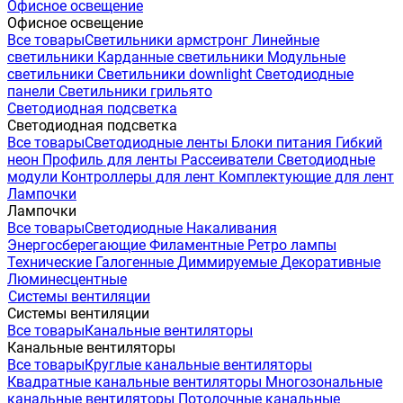
Офисное освещение
Офисное освещение
Все товары
Светильники армстронг
Линейные
светильники
Карданные светильники
Модульные
светильники
Светильники downlight
Светодиодные
панели
Светильники грильято
Светодиодная подсветка
Светодиодная подсветка
Все товары
Светодиодные ленты
Блоки питания
Гибкий
неон
Профиль для ленты
Рассеиватели
Светодиодные
модули
Контроллеры для лент
Комплектующие для лент
Лампочки
Лампочки
Все товары
Светодиодные
Накаливания
Энергосберегающие
Филаментные
Ретро лампы
Технические
Галогенные
Диммируемые
Декоративные
Люминесцентные
Системы вентиляции
Системы вентиляции
Все товары
Канальные вентиляторы
Канальные вентиляторы
Все товары
Круглые канальные вентиляторы
Квадратные канальные вентиляторы
Многозональные
канальные вентиляторы
Потолочные канальные