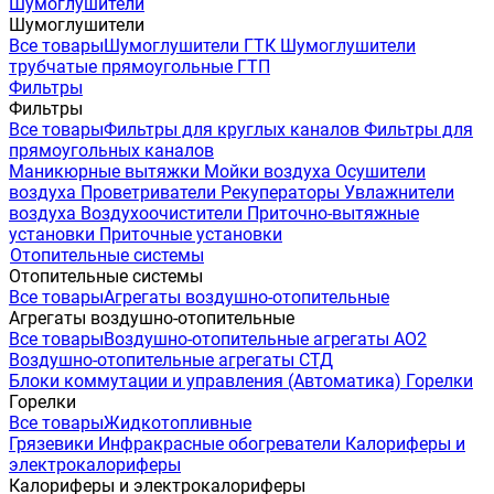
Шумоглушители
Шумоглушители
Все товары
Шумоглушители ГТК
Шумоглушители
трубчатые прямоугольные ГТП
Фильтры
Фильтры
Все товары
Фильтры для круглых каналов
Фильтры для
прямоугольных каналов
Маникюрные вытяжки
Мойки воздуха
Осушители
воздуха
Проветриватели
Рекуператоры
Увлажнители
воздуха
Воздухоочистители
Приточно-вытяжные
установки
Приточные установки
Отопительные системы
Отопительные системы
Все товары
Агрегаты воздушно-отопительные
Агрегаты воздушно-отопительные
Все товары
Воздушно-отопительные агрегаты АО2
Воздушно-отопительные агрегаты СТД
Блоки коммутации и управления (Автоматика)
Горелки
Горелки
Все товары
Жидкотопливные
Грязевики
Инфракрасные обогреватели
Калориферы и
электрокалориферы
Калориферы и электрокалориферы