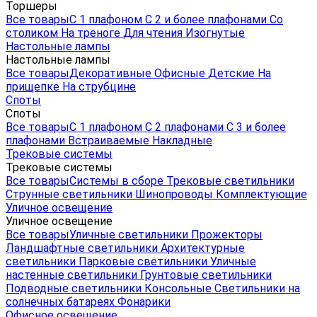
Торшеры
Все товары
С 1 плафоном
С 2 и более плафонами
Со
столиком
На треноге
Для чтения
Изогнутые
Настольные лампы
Настольные лампы
Все товары
Декоративные
Офисные
Детские
На
прищепке
На струбцине
Споты
Споты
Все товары
С 1 плафоном
С 2 плафонами
С 3 и более
плафонами
Встраиваемые
Накладные
Трековые системы
Трековые системы
Все товары
Системы в сборе
Трековые светильники
Струнные светильники
Шинопроводы
Комплектующие
Уличное освещение
Уличное освещение
Все товары
Уличные светильники
Прожекторы
Ландшафтные светильники
Архитектурные
светильники
Парковые светильники
Уличные
настенные светильники
Грунтовые светильники
Подводные светильники
Консольные
Светильники на
солнечных батареях
Фонарики
Офисное освещение