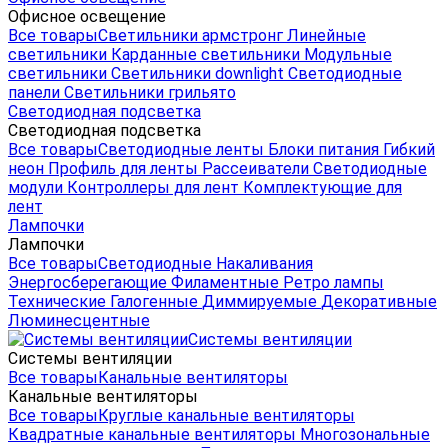
Офисное освещение
Все товары
Светильники армстронг
Линейные
светильники
Карданные светильники
Модульные
светильники
Светильники downlight
Светодиодные
панели
Светильники грильято
Светодиодная подсветка
Светодиодная подсветка
Все товары
Светодиодные ленты
Блоки питания
Гибкий
неон
Профиль для ленты
Рассеиватели
Светодиодные
модули
Контроллеры для лент
Комплектующие для
лент
Лампочки
Лампочки
Все товары
Светодиодные
Накаливания
Энергосберегающие
Филаментные
Ретро лампы
Технические
Галогенные
Диммируемые
Декоративные
Люминесцентные
Системы вентиляции
Системы вентиляции
Все товары
Канальные вентиляторы
Канальные вентиляторы
Все товары
Круглые канальные вентиляторы
Квадратные канальные вентиляторы
Многозональные