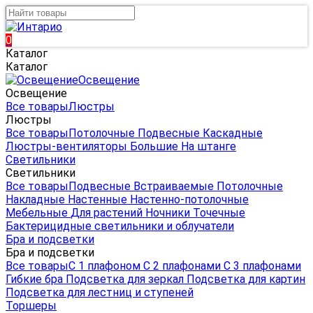
0
Каталог
Каталог
Освещение
Освещение
Все товары
Люстры
Люстры
Все товары
Потолочные
Подвесные
Каскадные
Люстры-вентиляторы
Большие
На штанге
Светильники
Светильники
Все товары
Подвесные
Встраиваемые
Потолочные
Накладные
Настенные
Настенно-потолочные
Мебельные
Для растений
Ночники
Точечные
Бактерицидные светильники и облучатели
Бра и подсветки
Бра и подсветки
Все товары
С 1 плафоном
С 2 плафонами
С 3 плафонами
Гибкие бра
Подсветка для зеркал
Подсветка для картин
Подсветка для лестниц и ступеней
Торшеры