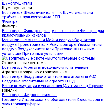
Шумоглушители
Шумоглушители
Все товары
Шумоглушители ГТК
Шумоглушители
трубчатые прямоугольные ГТП
Фильтры
Фильтры
Все товары
Фильтры для круглых каналов
Фильтры для
прямоугольных каналов
Маникюрные вытяжки
Мойки воздуха
Осушители
воздуха
Проветриватели
Рекуператоры
Увлажнители
воздуха
Воздухоочистители
Приточно-вытяжные
установки
Приточные установки
Отопительные системы
Отопительные системы
Все товары
Агрегаты воздушно-отопительные
Агрегаты воздушно-отопительные
Все товары
Воздушно-отопительные агрегаты АО2
Воздушно-отопительные агрегаты СТД
Блоки коммутации и управления (Автоматика)
Горелки
Горелки
Все товары
Жидкотопливные
Грязевики
Инфракрасные обогреватели
Калориферы и
электрокалориферы