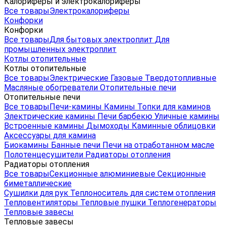
Калориферы и электрокалориферы
Все товары
Электрокалориферы
Конфорки
Конфорки
Все товары
Для бытовых электроплит
Для
промышленных электроплит
Котлы отопительные
Котлы отопительные
Все товары
Электрические
Газовые
Твердотопливные
Масляные обогреватели
Отопительные печи
Отопительные печи
Все товары
Печи-камины
Камины
Топки для каминов
Электрические камины
Печи барбекю
Уличные камины
Встроенные камины
Дымоходы
Каминные облицовки
Аксессуары для камина
Биокамины
Банные печи
Печи на отработанном масле
Полотенцесушители
Радиаторы отопления
Радиаторы отопления
Все товары
Секционные алюминиевые
Секционные
биметаллические
Сушилки для рук
Теплоноситель для систем отопления
Тепловентиляторы
Тепловые пушки
Теплогенераторы
Тепловые завесы
Тепловые завесы