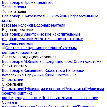
Все товары
Промышленные
Теплые полы
Теплые полы
Все товары
Нагревательный кабель
Нагревательные
маты
Газовые колонки
Водонагреватели
Водонагреватели
Все товары
Электрические накопительные
водонагреватели
Электрические проточные
водонагреватели
Системы
кондиционирования
Системы кондиционирования
Все товары
Мобильные кондиционеры
Сплит-системы
Сплит-системы
Все товары
Канальные
Кассетные
Напольно-
потолочные
Наружные блоки
Настенные
О компании
О компании
О компании
Публикации и новости
Реквизиты
Публичная
оферта
Политика
конфиденциальности
Пользовательское соглашение
Обмен и
возврат
Доставка
Оплата
Контакты
Акции
Товары в