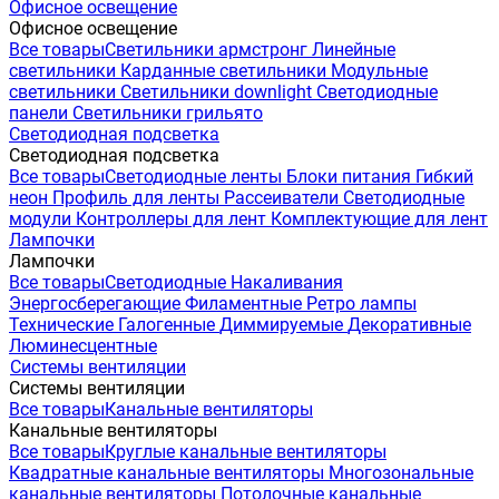
Офисное освещение
Офисное освещение
Все товары
Светильники армстронг
Линейные
светильники
Карданные светильники
Модульные
светильники
Светильники downlight
Светодиодные
панели
Светильники грильято
Светодиодная подсветка
Светодиодная подсветка
Все товары
Светодиодные ленты
Блоки питания
Гибкий
неон
Профиль для ленты
Рассеиватели
Светодиодные
модули
Контроллеры для лент
Комплектующие для лент
Лампочки
Лампочки
Все товары
Светодиодные
Накаливания
Энергосберегающие
Филаментные
Ретро лампы
Технические
Галогенные
Диммируемые
Декоративные
Люминесцентные
Системы вентиляции
Системы вентиляции
Все товары
Канальные вентиляторы
Канальные вентиляторы
Все товары
Круглые канальные вентиляторы
Квадратные канальные вентиляторы
Многозональные
канальные вентиляторы
Потолочные канальные