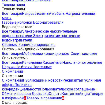
Все товары
Промышленные
Теплые полы
Теплые полы
Все товары
Нагревательный кабель
Нагревательные
маты
Газовые колонки
Водонагреватели
Водонагреватели
Все товары
Электрические накопительные
водонагреватели
Электрические проточные
водонагреватели
Системы кондиционирования
Системы кондиционирования
Все товары
Мобильные кондиционеры
Сплит-системы
Сплит-системы
Все товары
Канальные
Кассетные
Напольно-потолочные
Наружные блоки
Настенные
О компании
О компании
О компании
Публикации и новости
Реквизиты
Публичная
оферта
Политика
конфиденциальности
Пользовательское соглашение
Обмен и возврат
Доставка
Оплата
Контакты
Акции
Товары
в избранном
Товары в сравнении
0
0
Отдел продаж: