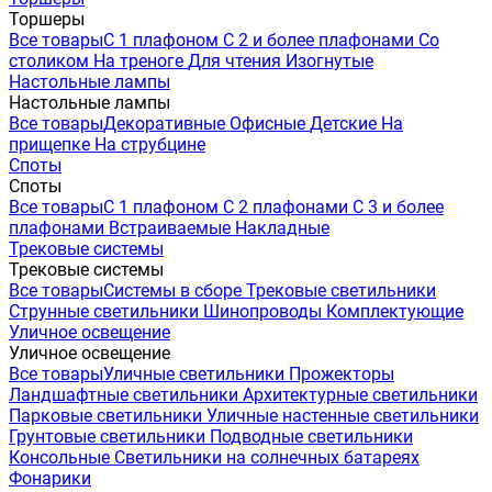
Торшеры
Все товары
С 1 плафоном
С 2 и более плафонами
Со
столиком
На треноге
Для чтения
Изогнутые
Настольные лампы
Настольные лампы
Все товары
Декоративные
Офисные
Детские
На
прищепке
На струбцине
Споты
Споты
Все товары
С 1 плафоном
С 2 плафонами
С 3 и более
плафонами
Встраиваемые
Накладные
Трековые системы
Трековые системы
Все товары
Системы в сборе
Трековые светильники
Струнные светильники
Шинопроводы
Комплектующие
Уличное освещение
Уличное освещение
Все товары
Уличные светильники
Прожекторы
Ландшафтные светильники
Архитектурные светильники
Парковые светильники
Уличные настенные светильники
Грунтовые светильники
Подводные светильники
Консольные
Светильники на солнечных батареях
Фонарики