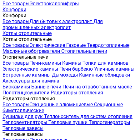
Все товары
Электрокалориферы
Конфорки
Конфорки
Все товары
Для бытовых электроплит
Для
промышленных электроплит
Котлы отопительные
Котлы отопительные
Все товары
Электрические
Газовые
Твердотопливные
Масляные обогреватели
Отопительные печи
Отопительные печи
Все товары
Печи-камины
Камины
Топки для каминов
Электрические камины
Печи барбекю
Уличные камины
Встроенные камины
Дымоходы
Каминные облицовки
Аксессуары для камина
Биокамины
Банные печи
Печи на отработанном масле
Полотенцесушители
Радиаторы отопления
Радиаторы отопления
Все товары
Секционные алюминиевые
Секционные
биметаллические
Сушилки для рук
Теплоноситель для систем отопления
Тепловентиляторы
Тепловые пушки
Теплогенераторы
Тепловые завесы
Тепловые завесы