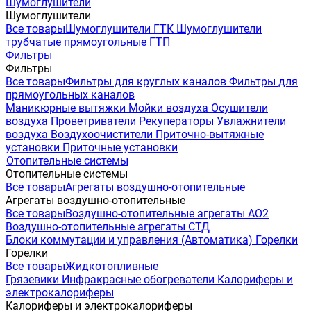
Шумоглушители
Шумоглушители
Все товары
Шумоглушители ГТК
Шумоглушители
трубчатые прямоугольные ГТП
Фильтры
Фильтры
Все товары
Фильтры для круглых каналов
Фильтры для
прямоугольных каналов
Маникюрные вытяжки
Мойки воздуха
Осушители
воздуха
Проветриватели
Рекуператоры
Увлажнители
воздуха
Воздухоочистители
Приточно-вытяжные
установки
Приточные установки
Отопительные системы
Отопительные системы
Все товары
Агрегаты воздушно-отопительные
Агрегаты воздушно-отопительные
Все товары
Воздушно-отопительные агрегаты АО2
Воздушно-отопительные агрегаты СТД
Блоки коммутации и управления (Автоматика)
Горелки
Горелки
Все товары
Жидкотопливные
Грязевики
Инфракрасные обогреватели
Калориферы и
электрокалориферы
Калориферы и электрокалориферы