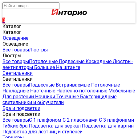
0
Каталог
Каталог
Освещение
Освещение
Все товары
Люстры
Люстры
Все товары
Потолочные
Подвесные
Каскадные
Люстры-
вентиляторы
Большие
На штанге
Светильники
Светильники
Все товары
Подвесные
Встраиваемые
Потолочные
Накладные
Настенные
Настенно-потолочные
Мебельные
Для растений
Ночники
Точечные
Бактерицидные
светильники и облучатели
Бра и подсветки
Бра и подсветки
Все товары
С 1 плафоном
С 2 плафонами
С 3 плафонами
Гибкие бра
Подсветка для зеркал
Подсветка для картин
Подсветка для лестниц и ступеней
Торшеры