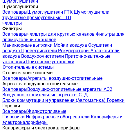
Шумоглушители
Шумоглушители
Все товары
Шумоглушители ГТК
Шумоглушители
трубчатые прямоугольные ГТП
Фильтры
Фильтры
Все товары
Фильтры для круглых каналов
Фильтры для
прямоугольных каналов
Маникюрные вытяжки
Мойки воздуха
Осушители
воздуха
Проветриватели
Рекуператоры
Увлажнители
воздуха
Воздухоочистители
Приточно-вытяжные
установки
Приточные установки
Отопительные системы
Отопительные системы
Все товары
Агрегаты воздушно-отопительные
Агрегаты воздушно-отопительные
Все товары
Воздушно-отопительные агрегаты АО2
Воздушно-отопительные агрегаты СТД
Блоки коммутации и управления (Автоматика)
Горелки
Горелки
Все товары
Жидкотопливные
Грязевики
Инфракрасные обогреватели
Калориферы и
электрокалориферы
Калориферы и электрокалориферы