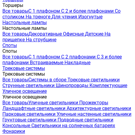
Торшеры
Все товары
С 1 плафоном
С 2 и более плафонами
Со
столиком
На треноге
Для чтения
Изогнутые
Настольные лампы
Настольные лампы
Все товары
Декоративные
Офисные
Детские
На
прищепке
На струбцине
Споты
Споты
Все товары
С 1 плафоном
С 2 плафонами
С 3 и более
плафонами
Встраиваемые
Накладные
Трековые системы
Трековые системы
Все товары
Системы в сборе
Трековые светильники
Струнные светильники
Шинопроводы
Комплектующие
Уличное освещение
Уличное освещение
Все товары
Уличные светильники
Прожекторы
Ландшафтные светильники
Архитектурные светильники
Парковые светильники
Уличные настенные светильники
Грунтовые светильники
Подводные светильники
Консольные
Светильники на солнечных батареях
Фонарики