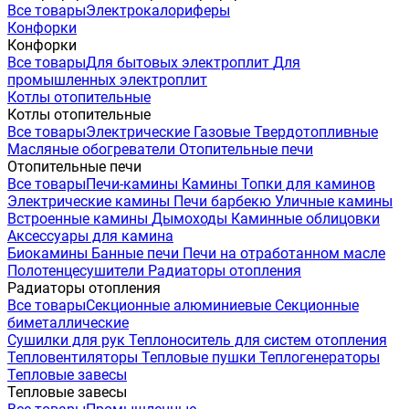
Все товары
Электрокалориферы
Конфорки
Конфорки
Все товары
Для бытовых электроплит
Для
промышленных электроплит
Котлы отопительные
Котлы отопительные
Все товары
Электрические
Газовые
Твердотопливные
Масляные обогреватели
Отопительные печи
Отопительные печи
Все товары
Печи-камины
Камины
Топки для каминов
Электрические камины
Печи барбекю
Уличные камины
Встроенные камины
Дымоходы
Каминные облицовки
Аксессуары для камина
Биокамины
Банные печи
Печи на отработанном масле
Полотенцесушители
Радиаторы отопления
Радиаторы отопления
Все товары
Секционные алюминиевые
Секционные
биметаллические
Сушилки для рук
Теплоноситель для систем отопления
Тепловентиляторы
Тепловые пушки
Теплогенераторы
Тепловые завесы
Тепловые завесы