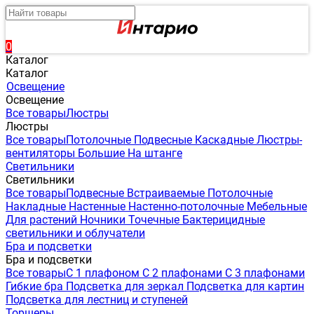
0
Каталог
Каталог
Освещение
Освещение
Все товары
Люстры
Люстры
Все товары
Потолочные
Подвесные
Каскадные
Люстры-
вентиляторы
Большие
На штанге
Светильники
Светильники
Все товары
Подвесные
Встраиваемые
Потолочные
Накладные
Настенные
Настенно-потолочные
Мебельные
Для растений
Ночники
Точечные
Бактерицидные
светильники и облучатели
Бра и подсветки
Бра и подсветки
Все товары
С 1 плафоном
С 2 плафонами
С 3 плафонами
Гибкие бра
Подсветка для зеркал
Подсветка для картин
Подсветка для лестниц и ступеней
Торшеры