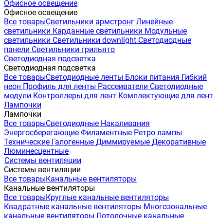
Офисное освещение
Офисное освещение
Все товары
Светильники армстронг
Линейные
светильники
Карданные светильники
Модульные
светильники
Светильники downlight
Светодиодные
панели
Светильники грильято
Светодиодная подсветка
Светодиодная подсветка
Все товары
Светодиодные ленты
Блоки питания
Гибкий
неон
Профиль для ленты
Рассеиватели
Светодиодные
модули
Контроллеры для лент
Комплектующие для лент
Лампочки
Лампочки
Все товары
Светодиодные
Накаливания
Энергосберегающие
Филаментные
Ретро лампы
Технические
Галогенные
Диммируемые
Декоративные
Люминесцентные
Системы вентиляции
Системы вентиляции
Все товары
Канальные вентиляторы
Канальные вентиляторы
Все товары
Круглые канальные вентиляторы
Квадратные канальные вентиляторы
Многозональные
канальные вентиляторы
Потолочные канальные