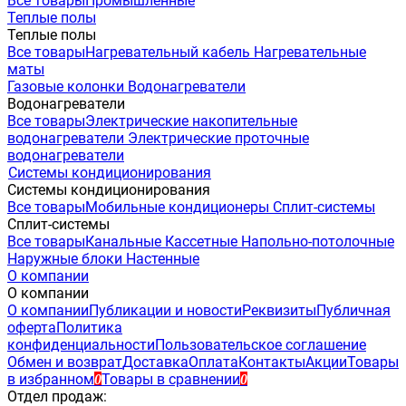
Все товары
Промышленные
Теплые полы
Теплые полы
Все товары
Нагревательный кабель
Нагревательные
маты
Газовые колонки
Водонагреватели
Водонагреватели
Все товары
Электрические накопительные
водонагреватели
Электрические проточные
водонагреватели
Системы кондиционирования
Системы кондиционирования
Все товары
Мобильные кондиционеры
Сплит-системы
Сплит-системы
Все товары
Канальные
Кассетные
Напольно-потолочные
Наружные блоки
Настенные
О компании
О компании
О компании
Публикации и новости
Реквизиты
Публичная
оферта
Политика
конфиденциальности
Пользовательское соглашение
Обмен и возврат
Доставка
Оплата
Контакты
Акции
Товары
в избранном
Товары в сравнении
0
0
Отдел продаж: