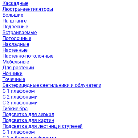
Каскадные
Люстры-вентиляторы
Большие
На штанге
Подвесные
Встраиваемые
Потолочные
Накладные
Настенные
Настенно-потолочные
Мебельные
Для растений
Ночники
Точечные
Бактерицидные светильники и облучатели
С 1 плафоном
С 2 плафонами
С 3 плафонами
Гибкие бра
Подсветка для зеркал
Подсветка для картин
Подсветка для лестниц и ступеней
С 1 плафоном
С 2 и более плафонами