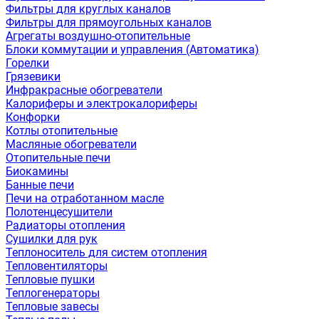
Фильтры для круглых каналов
Фильтры для прямоугольных каналов
Агрегаты воздушно-отопительные
Блоки коммутации и управления (Автоматика)
Горелки
Грязевики
Инфракрасные обогреватели
Калориферы и электрокалориферы
Конфорки
Котлы отопительные
Масляные обогреватели
Отопительные печи
Биокамины
Банные печи
Печи на отработанном масле
Полотенцесушители
Радиаторы отопления
Сушилки для рук
Теплоноситель для систем отопления
Тепловентиляторы
Тепловые пушки
Теплогенераторы
Тепловые завесы