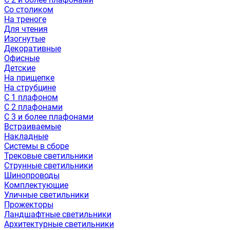
Со столиком
На треноге
Для чтения
Изогнутые
Декоративные
Офисные
Детские
На прищепке
На струбцине
С 1 плафоном
С 2 плафонами
С 3 и более плафонами
Встраиваемые
Накладные
Системы в сборе
Трековые светильники
Струнные светильники
Шинопроводы
Комплектующие
Уличные светильники
Прожекторы
Ландшафтные светильники
Архитектурные светильники