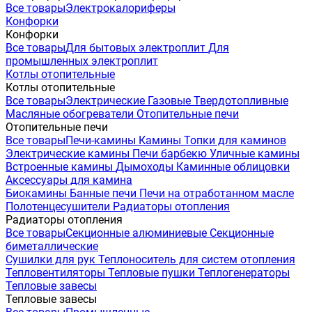
Все товары
Электрокалориферы
Конфорки
Конфорки
Все товары
Для бытовых электроплит
Для
промышленных электроплит
Котлы отопительные
Котлы отопительные
Все товары
Электрические
Газовые
Твердотопливные
Масляные обогреватели
Отопительные печи
Отопительные печи
Все товары
Печи-камины
Камины
Топки для каминов
Электрические камины
Печи барбекю
Уличные камины
Встроенные камины
Дымоходы
Каминные облицовки
Аксессуары для камина
Биокамины
Банные печи
Печи на отработанном масле
Полотенцесушители
Радиаторы отопления
Радиаторы отопления
Все товары
Секционные алюминиевые
Секционные
биметаллические
Сушилки для рук
Теплоноситель для систем отопления
Тепловентиляторы
Тепловые пушки
Теплогенераторы
Тепловые завесы
Тепловые завесы