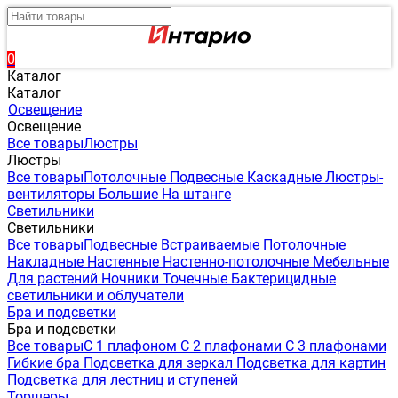
0
Каталог
Каталог
Освещение
Освещение
Все товары
Люстры
Люстры
Все товары
Потолочные
Подвесные
Каскадные
Люстры-
вентиляторы
Большие
На штанге
Светильники
Светильники
Все товары
Подвесные
Встраиваемые
Потолочные
Накладные
Настенные
Настенно-потолочные
Мебельные
Для растений
Ночники
Точечные
Бактерицидные
светильники и облучатели
Бра и подсветки
Бра и подсветки
Все товары
С 1 плафоном
С 2 плафонами
С 3 плафонами
Гибкие бра
Подсветка для зеркал
Подсветка для картин
Подсветка для лестниц и ступеней
Торшеры