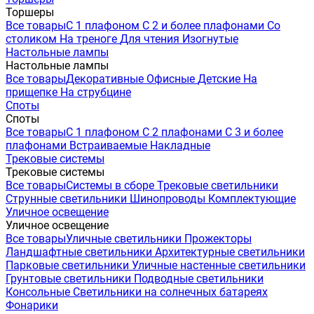
Торшеры
Все товары
С 1 плафоном
С 2 и более плафонами
Со
столиком
На треноге
Для чтения
Изогнутые
Настольные лампы
Настольные лампы
Все товары
Декоративные
Офисные
Детские
На
прищепке
На струбцине
Споты
Споты
Все товары
С 1 плафоном
С 2 плафонами
С 3 и более
плафонами
Встраиваемые
Накладные
Трековые системы
Трековые системы
Все товары
Системы в сборе
Трековые светильники
Струнные светильники
Шинопроводы
Комплектующие
Уличное освещение
Уличное освещение
Все товары
Уличные светильники
Прожекторы
Ландшафтные светильники
Архитектурные светильники
Парковые светильники
Уличные настенные светильники
Грунтовые светильники
Подводные светильники
Консольные
Светильники на солнечных батареях
Фонарики