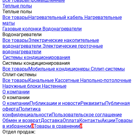
Все товары
Промышленные
Теплые полы
Теплые полы
Все товары
Нагревательный кабель
Нагревательные
маты
Газовые колонки
Водонагреватели
Водонагреватели
Все товары
Электрические накопительные
водонагреватели
Электрические проточные
водонагреватели
Системы кондиционирования
Системы кондиционирования
Все товары
Мобильные кондиционеры
Сплит-системы
Сплит-системы
Все товары
Канальные
Кассетные
Напольно-потолочные
Наружные блоки
Настенные
О компании
О компании
О компании
Публикации и новости
Реквизиты
Публичная
оферта
Политика
конфиденциальности
Пользовательское соглашение
Обмен и возврат
Доставка
Оплата
Контакты
Акции
Товары
в избранном
Товары в сравнении
0
0
Отдел продаж: