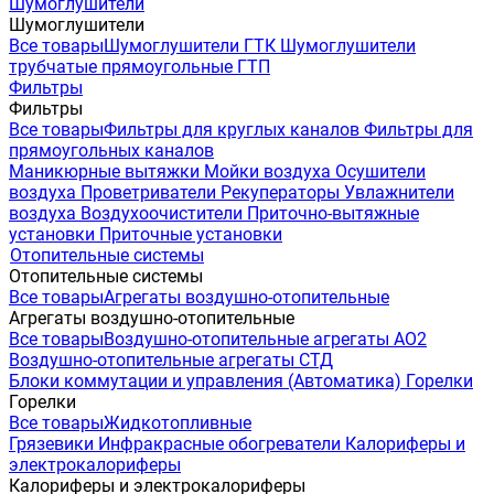
Шумоглушители
Шумоглушители
Все товары
Шумоглушители ГТК
Шумоглушители
трубчатые прямоугольные ГТП
Фильтры
Фильтры
Все товары
Фильтры для круглых каналов
Фильтры для
прямоугольных каналов
Маникюрные вытяжки
Мойки воздуха
Осушители
воздуха
Проветриватели
Рекуператоры
Увлажнители
воздуха
Воздухоочистители
Приточно-вытяжные
установки
Приточные установки
Отопительные системы
Отопительные системы
Все товары
Агрегаты воздушно-отопительные
Агрегаты воздушно-отопительные
Все товары
Воздушно-отопительные агрегаты АО2
Воздушно-отопительные агрегаты СТД
Блоки коммутации и управления (Автоматика)
Горелки
Горелки
Все товары
Жидкотопливные
Грязевики
Инфракрасные обогреватели
Калориферы и
электрокалориферы
Калориферы и электрокалориферы