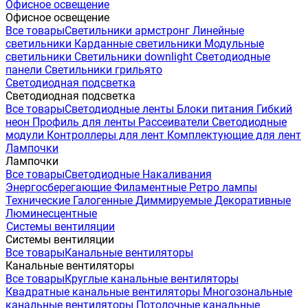
Офисное освещение
Офисное освещение
Все товары
Светильники армстронг
Линейные
светильники
Карданные светильники
Модульные
светильники
Светильники downlight
Светодиодные
панели
Светильники грильято
Светодиодная подсветка
Светодиодная подсветка
Все товары
Светодиодные ленты
Блоки питания
Гибкий
неон
Профиль для ленты
Рассеиватели
Светодиодные
модули
Контроллеры для лент
Комплектующие для лент
Лампочки
Лампочки
Все товары
Светодиодные
Накаливания
Энергосберегающие
Филаментные
Ретро лампы
Технические
Галогенные
Диммируемые
Декоративные
Люминесцентные
Системы вентиляции
Системы вентиляции
Все товары
Канальные вентиляторы
Канальные вентиляторы
Все товары
Круглые канальные вентиляторы
Квадратные канальные вентиляторы
Многозональные
канальные вентиляторы
Потолочные канальные