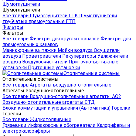
Шумоглушители
Шумоглушители
Все товары
Шумоглушители ГТК
Шумоглушители
трубчатые прямоугольные ГТП
Фильтры
Фильтры
Все товары
Фильтры для круглых каналов
Фильтры для
прямоугольных каналов
Маникюрные вытяжки
Мойки воздуха
Осушители
воздуха
Проветриватели
Рекуператоры
Увлажнители
воздуха
Воздухоочистители
Приточно-вытяжные
установки
Приточные установки
Отопительные системы
Отопительные системы
Все товары
Агрегаты воздушно-отопительные
Агрегаты воздушно-отопительные
Все товары
Воздушно-отопительные агрегаты АО2
Воздушно-отопительные агрегаты СТД
Блоки коммутации и управления (Автоматика)
Горелки
Горелки
Все товары
Жидкотопливные
Грязевики
Инфракрасные обогреватели
Калориферы и
электрокалориферы