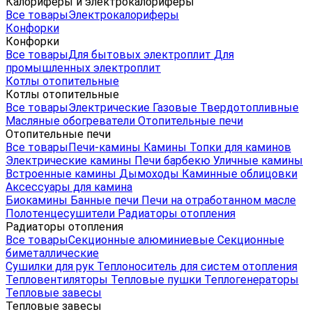
Калориферы и электрокалориферы
Все товары
Электрокалориферы
Конфорки
Конфорки
Все товары
Для бытовых электроплит
Для
промышленных электроплит
Котлы отопительные
Котлы отопительные
Все товары
Электрические
Газовые
Твердотопливные
Масляные обогреватели
Отопительные печи
Отопительные печи
Все товары
Печи-камины
Камины
Топки для каминов
Электрические камины
Печи барбекю
Уличные камины
Встроенные камины
Дымоходы
Каминные облицовки
Аксессуары для камина
Биокамины
Банные печи
Печи на отработанном масле
Полотенцесушители
Радиаторы отопления
Радиаторы отопления
Все товары
Секционные алюминиевые
Секционные
биметаллические
Сушилки для рук
Теплоноситель для систем отопления
Тепловентиляторы
Тепловые пушки
Теплогенераторы
Тепловые завесы
Тепловые завесы