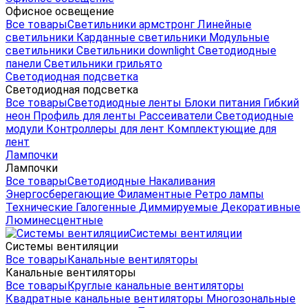
Офисное освещение
Все товары
Светильники армстронг
Линейные
светильники
Карданные светильники
Модульные
светильники
Светильники downlight
Светодиодные
панели
Светильники грильято
Светодиодная подсветка
Светодиодная подсветка
Все товары
Светодиодные ленты
Блоки питания
Гибкий
неон
Профиль для ленты
Рассеиватели
Светодиодные
модули
Контроллеры для лент
Комплектующие для
лент
Лампочки
Лампочки
Все товары
Светодиодные
Накаливания
Энергосберегающие
Филаментные
Ретро лампы
Технические
Галогенные
Диммируемые
Декоративные
Люминесцентные
Системы вентиляции
Системы вентиляции
Все товары
Канальные вентиляторы
Канальные вентиляторы
Все товары
Круглые канальные вентиляторы
Квадратные канальные вентиляторы
Многозональные