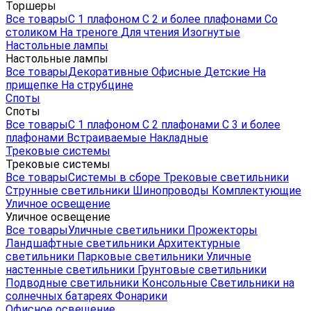
Торшеры
Все товары
С 1 плафоном
С 2 и более плафонами
Со
столиком
На треноге
Для чтения
Изогнутые
Настольные лампы
Настольные лампы
Все товары
Декоративные
Офисные
Детские
На
прищепке
На струбцине
Споты
Споты
Все товары
С 1 плафоном
С 2 плафонами
С 3 и более
плафонами
Встраиваемые
Накладные
Трековые системы
Трековые системы
Все товары
Системы в сборе
Трековые светильники
Струнные светильники
Шинопроводы
Комплектующие
Уличное освещение
Уличное освещение
Все товары
Уличные светильники
Прожекторы
Ландшафтные светильники
Архитектурные
светильники
Парковые светильники
Уличные
настенные светильники
Грунтовые светильники
Подводные светильники
Консольные
Светильники на
солнечных батареях
Фонарики
Офисное освещение