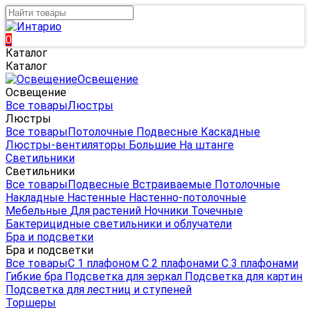
0
Каталог
Каталог
Освещение
Освещение
Все товары
Люстры
Люстры
Все товары
Потолочные
Подвесные
Каскадные
Люстры-вентиляторы
Большие
На штанге
Светильники
Светильники
Все товары
Подвесные
Встраиваемые
Потолочные
Накладные
Настенные
Настенно-потолочные
Мебельные
Для растений
Ночники
Точечные
Бактерицидные светильники и облучатели
Бра и подсветки
Бра и подсветки
Все товары
С 1 плафоном
С 2 плафонами
С 3 плафонами
Гибкие бра
Подсветка для зеркал
Подсветка для картин
Подсветка для лестниц и ступеней
Торшеры