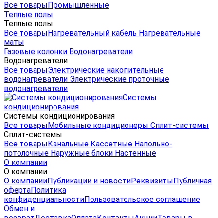
Все товары
Промышленные
Теплые полы
Теплые полы
Все товары
Нагревательный кабель
Нагревательные
маты
Газовые колонки
Водонагреватели
Водонагреватели
Все товары
Электрические накопительные
водонагреватели
Электрические проточные
водонагреватели
Системы
кондиционирования
Системы кондиционирования
Все товары
Мобильные кондиционеры
Сплит-системы
Сплит-системы
Все товары
Канальные
Кассетные
Напольно-
потолочные
Наружные блоки
Настенные
О компании
О компании
О компании
Публикации и новости
Реквизиты
Публичная
оферта
Политика
конфиденциальности
Пользовательское соглашение
Обмен и
возврат
Доставка
Оплата
Контакты
Акции
Товары в