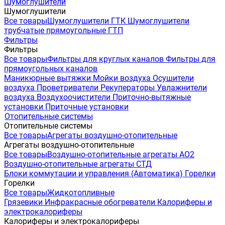
Шумоглушители
Шумоглушители
Все товары
Шумоглушители ГТК
Шумоглушители
трубчатые прямоугольные ГТП
Фильтры
Фильтры
Все товары
Фильтры для круглых каналов
Фильтры для
прямоугольных каналов
Маникюрные вытяжки
Мойки воздуха
Осушители
воздуха
Проветриватели
Рекуператоры
Увлажнители
воздуха
Воздухоочистители
Приточно-вытяжные
установки
Приточные установки
Отопительные системы
Отопительные системы
Все товары
Агрегаты воздушно-отопительные
Агрегаты воздушно-отопительные
Все товары
Воздушно-отопительные агрегаты АО2
Воздушно-отопительные агрегаты СТД
Блоки коммутации и управления (Автоматика)
Горелки
Горелки
Все товары
Жидкотопливные
Грязевики
Инфракрасные обогреватели
Калориферы и
электрокалориферы
Калориферы и электрокалориферы