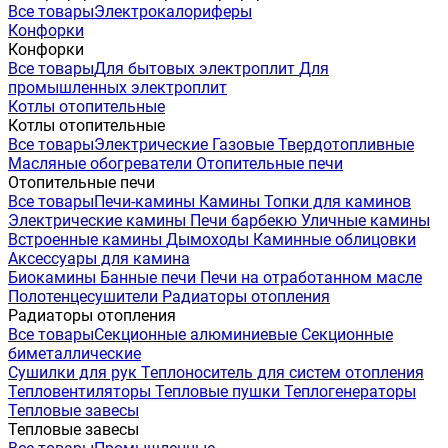
Все товары
Электрокалориферы
Конфорки
Конфорки
Все товары
Для бытовых электроплит
Для
промышленных электроплит
Котлы отопительные
Котлы отопительные
Все товары
Электрические
Газовые
Твердотопливные
Масляные обогреватели
Отопительные печи
Отопительные печи
Все товары
Печи-камины
Камины
Топки для каминов
Электрические камины
Печи барбекю
Уличные камины
Встроенные камины
Дымоходы
Каминные облицовки
Аксессуары для камина
Биокамины
Банные печи
Печи на отработанном масле
Полотенцесушители
Радиаторы отопления
Радиаторы отопления
Все товары
Секционные алюминиевые
Секционные
биметаллические
Сушилки для рук
Теплоноситель для систем отопления
Тепловентиляторы
Тепловые пушки
Теплогенераторы
Тепловые завесы
Тепловые завесы