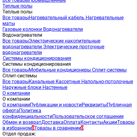
Все товары
Промышленные
Теплые полы
Теплые полы
Все товары
Нагревательный кабель
Нагревательные
маты
Газовые колонки
Водонагреватели
Водонагреватели
Все товары
Электрические накопительные
водонагреватели
Электрические проточные
водонагреватели
Системы кондиционирования
Системы кондиционирования
Все товары
Мобильные кондиционеры
Сплит-системы
Сплит-системы
Все товары
Канальные
Кассетные
Напольно-потолочные
Наружные блоки
Настенные
О компании
О компании
О компании
Публикации и новости
Реквизиты
Публичная
оферта
Политика
конфиденциальности
Пользовательское соглашение
Обмен и возврат
Доставка
Оплата
Контакты
Акции
Товары
в избранном
Товары в сравнении
0
0
Отдел продаж: