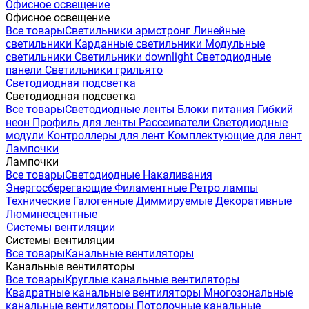
Офисное освещение
Офисное освещение
Все товары
Светильники армстронг
Линейные
светильники
Карданные светильники
Модульные
светильники
Светильники downlight
Светодиодные
панели
Светильники грильято
Светодиодная подсветка
Светодиодная подсветка
Все товары
Светодиодные ленты
Блоки питания
Гибкий
неон
Профиль для ленты
Рассеиватели
Светодиодные
модули
Контроллеры для лент
Комплектующие для лент
Лампочки
Лампочки
Все товары
Светодиодные
Накаливания
Энергосберегающие
Филаментные
Ретро лампы
Технические
Галогенные
Диммируемые
Декоративные
Люминесцентные
Системы вентиляции
Системы вентиляции
Все товары
Канальные вентиляторы
Канальные вентиляторы
Все товары
Круглые канальные вентиляторы
Квадратные канальные вентиляторы
Многозональные
канальные вентиляторы
Потолочные канальные