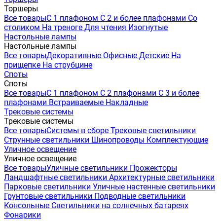
Торшеры
Все товары
С 1 плафоном
С 2 и более плафонами
Со
столиком
На треноге
Для чтения
Изогнутые
Настольные лампы
Настольные лампы
Все товары
Декоративные
Офисные
Детские
На
прищепке
На струбцине
Споты
Споты
Все товары
С 1 плафоном
С 2 плафонами
С 3 и более
плафонами
Встраиваемые
Накладные
Трековые системы
Трековые системы
Все товары
Системы в сборе
Трековые светильники
Струнные светильники
Шинопроводы
Комплектующие
Уличное освещение
Уличное освещение
Все товары
Уличные светильники
Прожекторы
Ландшафтные светильники
Архитектурные светильники
Парковые светильники
Уличные настенные светильники
Грунтовые светильники
Подводные светильники
Консольные
Светильники на солнечных батареях
Фонарики