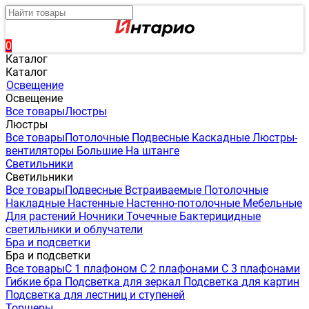
0
Каталог
Каталог
Освещение
Освещение
Все товары
Люстры
Люстры
Все товары
Потолочные
Подвесные
Каскадные
Люстры-
вентиляторы
Большие
На штанге
Светильники
Светильники
Все товары
Подвесные
Встраиваемые
Потолочные
Накладные
Настенные
Настенно-потолочные
Мебельные
Для растений
Ночники
Точечные
Бактерицидные
светильники и облучатели
Бра и подсветки
Бра и подсветки
Все товары
С 1 плафоном
С 2 плафонами
С 3 плафонами
Гибкие бра
Подсветка для зеркал
Подсветка для картин
Подсветка для лестниц и ступеней
Торшеры