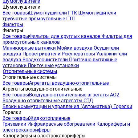
Шумоглушители
Шумоглушители
Все товары
Шумоглушители ГТК
Шумоглушители
трубчатые прямоугольные ГТП
Фильтры
Фильтры
Все товары
Фильтры для круглых каналов
Фильтры для
прямоугольных каналов
Маникюрные вытяжки
Мойки воздуха
Осушители
воздуха
Проветриватели
Рекуператоры
Увлажнители
воздуха
Воздухоочистители
Приточно-вытяжные
установки
Приточные установки
Отопительные системы
Отопительные системы
Все товары
Агрегаты воздушно-отопительные
Агрегаты воздушно-отопительные
Все товары
Воздушно-отопительные агрегаты АО2
Воздушно-отопительные агрегаты СТД
Блоки коммутации и управления (Автоматика)
Горелки
Горелки
Все товары
Жидкотопливные
Грязевики
Инфракрасные обогреватели
Калориферы и
электрокалориферы
Калориферы и электрокалориферы