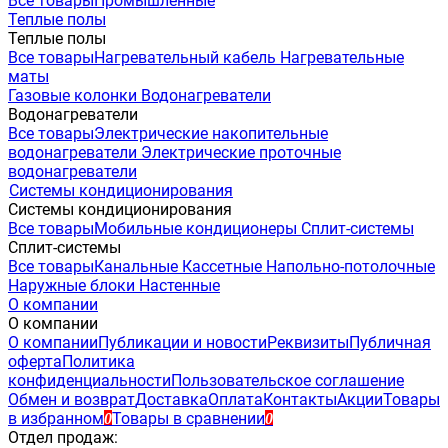
Все товары
Промышленные
Теплые полы
Теплые полы
Все товары
Нагревательный кабель
Нагревательные
маты
Газовые колонки
Водонагреватели
Водонагреватели
Все товары
Электрические накопительные
водонагреватели
Электрические проточные
водонагреватели
Системы кондиционирования
Системы кондиционирования
Все товары
Мобильные кондиционеры
Сплит-системы
Сплит-системы
Все товары
Канальные
Кассетные
Напольно-потолочные
Наружные блоки
Настенные
О компании
О компании
О компании
Публикации и новости
Реквизиты
Публичная
оферта
Политика
конфиденциальности
Пользовательское соглашение
Обмен и возврат
Доставка
Оплата
Контакты
Акции
Товары
в избранном
Товары в сравнении
0
0
Отдел продаж: