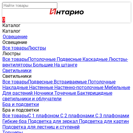
0
Каталог
Каталог
Освещение
Освещение
Все товары
Люстры
Люстры
Все товары
Потолочные
Подвесные
Каскадные
Люстры-
вентиляторы
Большие
На штанге
Светильники
Светильники
Все товары
Подвесные
Встраиваемые
Потолочные
Накладные
Настенные
Настенно-потолочные
Мебельные
Для растений
Ночники
Точечные
Бактерицидные
светильники и облучатели
Бра и подсветки
Бра и подсветки
Все товары
С 1 плафоном
С 2 плафонами
С 3 плафонами
Гибкие бра
Подсветка для зеркал
Подсветка для картин
Подсветка для лестниц и ступеней
Торшеры