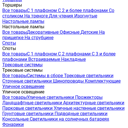
Торшеры
Все товары
С 1 плафоном
С 2 и более плафонами
Со
столиком
На треноге
Для чтения
Изогнутые
Настольные лампы
Настольные лампы
Все товары
Декоративные
Офисные
Детские
На
прищепке
На струбцине
Споты
Споты
Все товары
С 1 плафоном
С 2 плафонами
С 3 и более
плафонами
Встраиваемые
Накладные
Трековые системы
Трековые системы
Все товары
Системы в сборе
Трековые светильники
Струнные светильники
Шинопроводы
Комплектующие
Уличное освещение
Уличное освещение
Все товары
Уличные светильники
Прожекторы
Ландшафтные светильники
Архитектурные светильники
Парковые светильники
Уличные настенные светильники
Грунтовые светильники
Подводные светильники
Консольные
Светильники на солнечных батареях
Фонарики