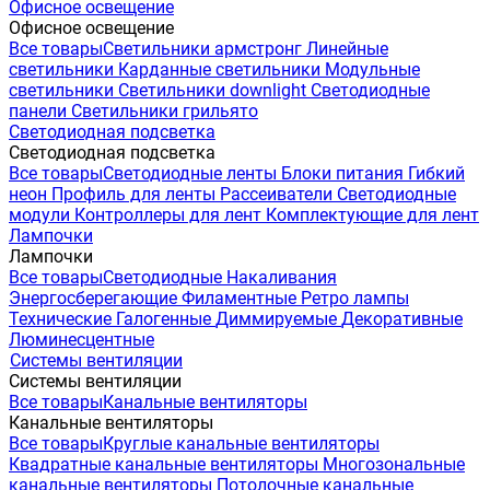
Офисное освещение
Офисное освещение
Все товары
Светильники армстронг
Линейные
светильники
Карданные светильники
Модульные
светильники
Светильники downlight
Светодиодные
панели
Светильники грильято
Светодиодная подсветка
Светодиодная подсветка
Все товары
Светодиодные ленты
Блоки питания
Гибкий
неон
Профиль для ленты
Рассеиватели
Светодиодные
модули
Контроллеры для лент
Комплектующие для лент
Лампочки
Лампочки
Все товары
Светодиодные
Накаливания
Энергосберегающие
Филаментные
Ретро лампы
Технические
Галогенные
Диммируемые
Декоративные
Люминесцентные
Системы вентиляции
Системы вентиляции
Все товары
Канальные вентиляторы
Канальные вентиляторы
Все товары
Круглые канальные вентиляторы
Квадратные канальные вентиляторы
Многозональные
канальные вентиляторы
Потолочные канальные