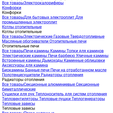
Все товары
Электрокалориферы
Конфорки
Конфорки
Все товары
Для бытовых электроплит
Для
промышленных электроплит
Котлы отопительные
Котлы отопительные
Все товары
Электрические
Газовые
Твердотопливные
Масляные обогреватели
Отопительные печи
Отопительные печи
Все товары
Печи-камины
Камины
Топки для каминов
Электрические камины
Печи барбекю
Уличные камины
Встроенные камины
Дымоходы
Каминные облицовки
Аксессуары для камина
Биокамины
Банные печи
Печи на отработанном масле
Полотенцесушители
Радиаторы отопления
Радиаторы отопления
Все товары
Секционные алюминиевые
Секционные
биметаллические
Сушилки для рук
Теплоноситель для систем отопления
Тепловентиляторы
Тепловые пушки
Теплогенераторы
Тепловые завесы
Тепловые завесы