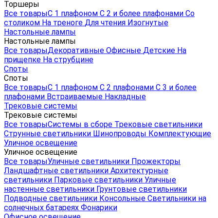
Торшеры
Все товары
С 1 плафоном
С 2 и более плафонами
Со
столиком
На треноге
Для чтения
Изогнутые
Настольные лампы
Настольные лампы
Все товары
Декоративные
Офисные
Детские
На
прищепке
На струбцине
Споты
Споты
Все товары
С 1 плафоном
С 2 плафонами
С 3 и более
плафонами
Встраиваемые
Накладные
Трековые системы
Трековые системы
Все товары
Системы в сборе
Трековые светильники
Струнные светильники
Шинопроводы
Комплектующие
Уличное освещение
Уличное освещение
Все товары
Уличные светильники
Прожекторы
Ландшафтные светильники
Архитектурные
светильники
Парковые светильники
Уличные
настенные светильники
Грунтовые светильники
Подводные светильники
Консольные
Светильники на
солнечных батареях
Фонарики
Офисное освещение