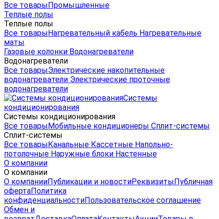
Все товары
Промышленные
Теплые полы
Теплые полы
Все товары
Нагревательный кабель
Нагревательные
маты
Газовые колонки
Водонагреватели
Водонагреватели
Все товары
Электрические накопительные
водонагреватели
Электрические проточные
водонагреватели
Системы
кондиционирования
Системы кондиционирования
Все товары
Мобильные кондиционеры
Сплит-системы
Сплит-системы
Все товары
Канальные
Кассетные
Напольно-
потолочные
Наружные блоки
Настенные
О компании
О компании
О компании
Публикации и новости
Реквизиты
Публичная
оферта
Политика
конфиденциальности
Пользовательское соглашение
Обмен и
возврат
Доставка
Оплата
Контакты
Акции
Товары в