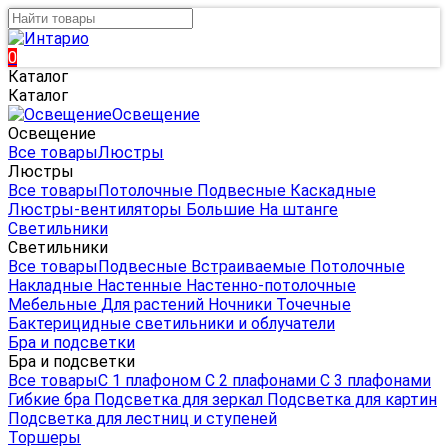
0
Каталог
Каталог
Освещение
Освещение
Все товары
Люстры
Люстры
Все товары
Потолочные
Подвесные
Каскадные
Люстры-вентиляторы
Большие
На штанге
Светильники
Светильники
Все товары
Подвесные
Встраиваемые
Потолочные
Накладные
Настенные
Настенно-потолочные
Мебельные
Для растений
Ночники
Точечные
Бактерицидные светильники и облучатели
Бра и подсветки
Бра и подсветки
Все товары
С 1 плафоном
С 2 плафонами
С 3 плафонами
Гибкие бра
Подсветка для зеркал
Подсветка для картин
Подсветка для лестниц и ступеней
Торшеры