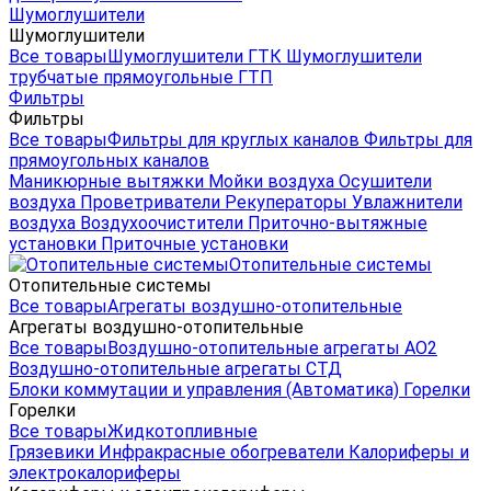
Шумоглушители
Шумоглушители
Все товары
Шумоглушители ГТК
Шумоглушители
трубчатые прямоугольные ГТП
Фильтры
Фильтры
Все товары
Фильтры для круглых каналов
Фильтры для
прямоугольных каналов
Маникюрные вытяжки
Мойки воздуха
Осушители
воздуха
Проветриватели
Рекуператоры
Увлажнители
воздуха
Воздухоочистители
Приточно-вытяжные
установки
Приточные установки
Отопительные системы
Отопительные системы
Все товары
Агрегаты воздушно-отопительные
Агрегаты воздушно-отопительные
Все товары
Воздушно-отопительные агрегаты АО2
Воздушно-отопительные агрегаты СТД
Блоки коммутации и управления (Автоматика)
Горелки
Горелки
Все товары
Жидкотопливные
Грязевики
Инфракрасные обогреватели
Калориферы и
электрокалориферы