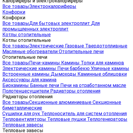
Калориферы и электрокалориферы
Все товары
Электрокалориферы
Конфорки
Конфорки
Все товары
Для бытовых электроплит
Для
промышленных электроплит
Котлы отопительные
Котлы отопительные
Все товары
Электрические
Газовые
Твердотопливные
Масляные обогреватели
Отопительные печи
Отопительные печи
Все товары
Печи-камины
Камины
Топки для каминов
Электрические камины
Печи барбекю
Уличные камины
Встроенные камины
Дымоходы
Каминные облицовки
Аксессуары для камина
Биокамины
Банные печи
Печи на отработанном масле
Полотенцесушители
Радиаторы отопления
Радиаторы отопления
Все товары
Секционные алюминиевые
Секционные
биметаллические
Сушилки для рук
Теплоноситель для систем отопления
Тепловентиляторы
Тепловые пушки
Теплогенераторы
Тепловые завесы
Тепловые завесы