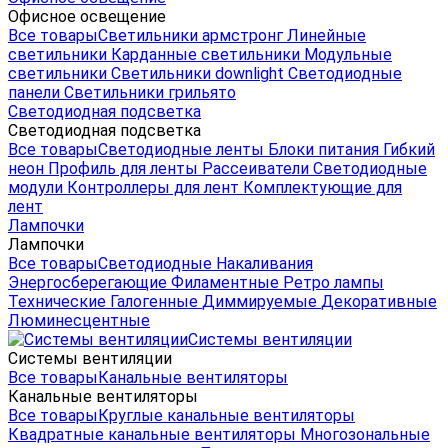
Офисное освещение
Все товары
Светильники армстронг
Линейные
светильники
Карданные светильники
Модульные
светильники
Светильники downlight
Светодиодные
панели
Светильники грильято
Светодиодная подсветка
Светодиодная подсветка
Все товары
Светодиодные ленты
Блоки питания
Гибкий
неон
Профиль для ленты
Рассеиватели
Светодиодные
модули
Контроллеры для лент
Комплектующие для
лент
Лампочки
Лампочки
Все товары
Светодиодные
Накаливания
Энергосберегающие
Филаментные
Ретро лампы
Технические
Галогенные
Диммируемые
Декоративные
Люминесцентные
Системы вентиляции
Системы вентиляции
Все товары
Канальные вентиляторы
Канальные вентиляторы
Все товары
Круглые канальные вентиляторы
Квадратные канальные вентиляторы
Многозональные