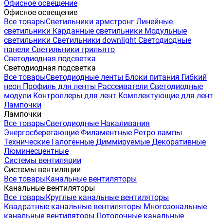
Офисное освещение
Офисное освещение
Все товары
Светильники армстронг
Линейные
светильники
Карданные светильники
Модульные
светильники
Светильники downlight
Светодиодные
панели
Светильники грильято
Светодиодная подсветка
Светодиодная подсветка
Все товары
Светодиодные ленты
Блоки питания
Гибкий
неон
Профиль для ленты
Рассеиватели
Светодиодные
модули
Контроллеры для лент
Комплектующие для лент
Лампочки
Лампочки
Все товары
Светодиодные
Накаливания
Энергосберегающие
Филаментные
Ретро лампы
Технические
Галогенные
Диммируемые
Декоративные
Люминесцентные
Системы вентиляции
Системы вентиляции
Все товары
Канальные вентиляторы
Канальные вентиляторы
Все товары
Круглые канальные вентиляторы
Квадратные канальные вентиляторы
Многозональные
канальные вентиляторы
Потолочные канальные