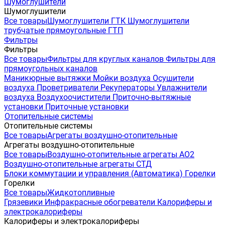
Шумоглушители
Шумоглушители
Все товары
Шумоглушители ГТК
Шумоглушители
трубчатые прямоугольные ГТП
Фильтры
Фильтры
Все товары
Фильтры для круглых каналов
Фильтры для
прямоугольных каналов
Маникюрные вытяжки
Мойки воздуха
Осушители
воздуха
Проветриватели
Рекуператоры
Увлажнители
воздуха
Воздухоочистители
Приточно-вытяжные
установки
Приточные установки
Отопительные системы
Отопительные системы
Все товары
Агрегаты воздушно-отопительные
Агрегаты воздушно-отопительные
Все товары
Воздушно-отопительные агрегаты АО2
Воздушно-отопительные агрегаты СТД
Блоки коммутации и управления (Автоматика)
Горелки
Горелки
Все товары
Жидкотопливные
Грязевики
Инфракрасные обогреватели
Калориферы и
электрокалориферы
Калориферы и электрокалориферы