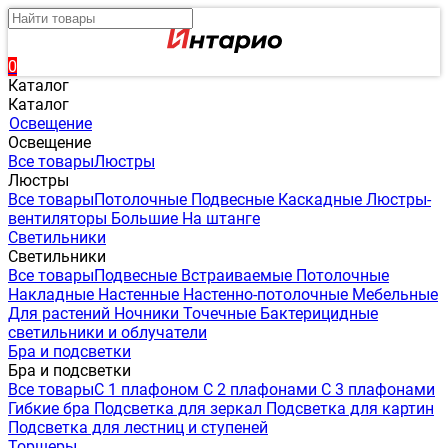
0
Каталог
Каталог
Освещение
Освещение
Все товары
Люстры
Люстры
Все товары
Потолочные
Подвесные
Каскадные
Люстры-
вентиляторы
Большие
На штанге
Светильники
Светильники
Все товары
Подвесные
Встраиваемые
Потолочные
Накладные
Настенные
Настенно-потолочные
Мебельные
Для растений
Ночники
Точечные
Бактерицидные
светильники и облучатели
Бра и подсветки
Бра и подсветки
Все товары
С 1 плафоном
С 2 плафонами
С 3 плафонами
Гибкие бра
Подсветка для зеркал
Подсветка для картин
Подсветка для лестниц и ступеней
Торшеры