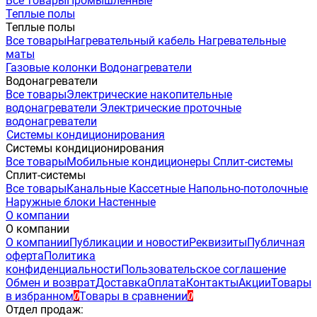
Все товары
Промышленные
Теплые полы
Теплые полы
Все товары
Нагревательный кабель
Нагревательные
маты
Газовые колонки
Водонагреватели
Водонагреватели
Все товары
Электрические накопительные
водонагреватели
Электрические проточные
водонагреватели
Системы кондиционирования
Системы кондиционирования
Все товары
Мобильные кондиционеры
Сплит-системы
Сплит-системы
Все товары
Канальные
Кассетные
Напольно-потолочные
Наружные блоки
Настенные
О компании
О компании
О компании
Публикации и новости
Реквизиты
Публичная
оферта
Политика
конфиденциальности
Пользовательское соглашение
Обмен и возврат
Доставка
Оплата
Контакты
Акции
Товары
в избранном
Товары в сравнении
0
0
Отдел продаж: