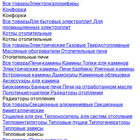
Все товары
Электрокалориферы
Конфорки
Конфорки
Все товары
Для бытовых электроплит
Для
промышленных электроплит
Котлы отопительные
Котлы отопительные
Все товары
Электрические
Газовые
Твердотопливные
Масляные обогреватели
Отопительные печи
Отопительные печи
Все товары
Печи-камины
Камины
Топки для каминов
Электрические камины
Печи барбекю
Уличные камины
Встроенные камины
Дымоходы
Каминные облицовки
Аксессуары для камина
Биокамины
Банные печи
Печи на отработанном масле
Полотенцесушители
Радиаторы отопления
Радиаторы отопления
Все товары
Секционные алюминиевые
Секционные
биметаллические
Сушилки для рук
Теплоноситель для систем отопления
Тепловентиляторы
Тепловые пушки
Теплогенераторы
Тепловые завесы
Тепловые завесы