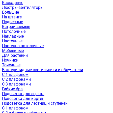
Каскадные
Люстры-вентиляторы
Большие
На штанге
Подвесные
Встраиваемые
Потолочные
Накладные
Настенные
Настенно-потолочные
Мебельные
Для растений
Ночники
Точечные
Бактерицидные светильники и облучатели
С 1 плафоном
С 2 плафонами
С 3 плафонами
Гибкие бра
Подсветка для зеркал
Подсветка для картин
Подсветка для лестниц и ступеней
С 1 плафоном
С 2 и более плафонами