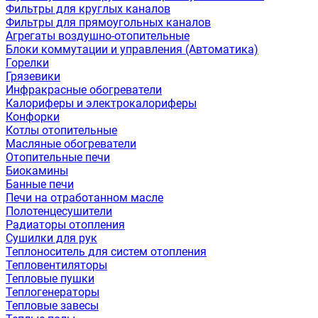
Фильтры для круглых каналов
Фильтры для прямоугольных каналов
Агрегаты воздушно-отопительные
Блоки коммутации и управления (Автоматика)
Горелки
Грязевики
Инфракрасные обогреватели
Калориферы и электрокалориферы
Конфорки
Котлы отопительные
Масляные обогреватели
Отопительные печи
Биокамины
Банные печи
Печи на отработанном масле
Полотенцесушители
Радиаторы отопления
Сушилки для рук
Теплоноситель для систем отопления
Тепловентиляторы
Тепловые пушки
Теплогенераторы
Тепловые завесы