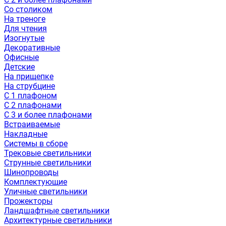
Со столиком
На треноге
Для чтения
Изогнутые
Декоративные
Офисные
Детские
На прищепке
На струбцине
С 1 плафоном
С 2 плафонами
С 3 и более плафонами
Встраиваемые
Накладные
Системы в сборе
Трековые светильники
Струнные светильники
Шинопроводы
Комплектующие
Уличные светильники
Прожекторы
Ландшафтные светильники
Архитектурные светильники