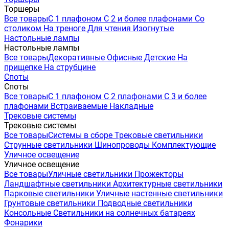
Торшеры
Все товары
С 1 плафоном
С 2 и более плафонами
Со
столиком
На треноге
Для чтения
Изогнутые
Настольные лампы
Настольные лампы
Все товары
Декоративные
Офисные
Детские
На
прищепке
На струбцине
Споты
Споты
Все товары
С 1 плафоном
С 2 плафонами
С 3 и более
плафонами
Встраиваемые
Накладные
Трековые системы
Трековые системы
Все товары
Системы в сборе
Трековые светильники
Струнные светильники
Шинопроводы
Комплектующие
Уличное освещение
Уличное освещение
Все товары
Уличные светильники
Прожекторы
Ландшафтные светильники
Архитектурные светильники
Парковые светильники
Уличные настенные светильники
Грунтовые светильники
Подводные светильники
Консольные
Светильники на солнечных батареях
Фонарики