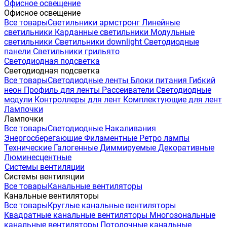
Офисное освещение
Офисное освещение
Все товары
Светильники армстронг
Линейные
светильники
Карданные светильники
Модульные
светильники
Светильники downlight
Светодиодные
панели
Светильники грильято
Светодиодная подсветка
Светодиодная подсветка
Все товары
Светодиодные ленты
Блоки питания
Гибкий
неон
Профиль для ленты
Рассеиватели
Светодиодные
модули
Контроллеры для лент
Комплектующие для лент
Лампочки
Лампочки
Все товары
Светодиодные
Накаливания
Энергосберегающие
Филаментные
Ретро лампы
Технические
Галогенные
Диммируемые
Декоративные
Люминесцентные
Системы вентиляции
Системы вентиляции
Все товары
Канальные вентиляторы
Канальные вентиляторы
Все товары
Круглые канальные вентиляторы
Квадратные канальные вентиляторы
Многозональные
канальные вентиляторы
Потолочные канальные