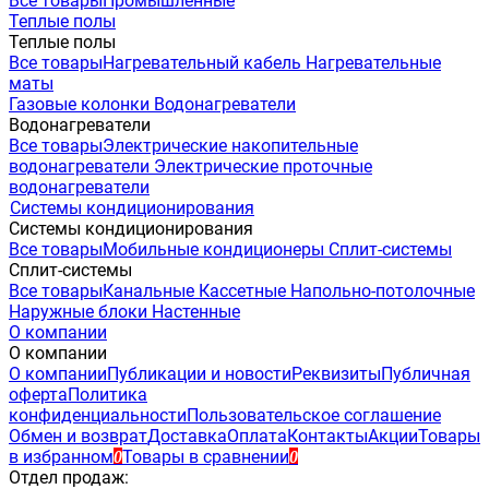
Все товары
Промышленные
Теплые полы
Теплые полы
Все товары
Нагревательный кабель
Нагревательные
маты
Газовые колонки
Водонагреватели
Водонагреватели
Все товары
Электрические накопительные
водонагреватели
Электрические проточные
водонагреватели
Системы кондиционирования
Системы кондиционирования
Все товары
Мобильные кондиционеры
Сплит-системы
Сплит-системы
Все товары
Канальные
Кассетные
Напольно-потолочные
Наружные блоки
Настенные
О компании
О компании
О компании
Публикации и новости
Реквизиты
Публичная
оферта
Политика
конфиденциальности
Пользовательское соглашение
Обмен и возврат
Доставка
Оплата
Контакты
Акции
Товары
в избранном
Товары в сравнении
0
0
Отдел продаж: