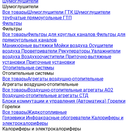
Шумоглушители
Шумоглушители
Все товары
Шумоглушители ГТК
Шумоглушители
трубчатые прямоугольные ГТП
Фильтры
Фильтры
Все товары
Фильтры для круглых каналов
Фильтры для
прямоугольных каналов
Маникюрные вытяжки
Мойки воздуха
Осушители
воздуха
Проветриватели
Рекуператоры
Увлажнители
воздуха
Воздухоочистители
Приточно-вытяжные
установки
Приточные установки
Отопительные системы
Отопительные системы
Все товары
Агрегаты воздушно-отопительные
Агрегаты воздушно-отопительные
Все товары
Воздушно-отопительные агрегаты АО2
Воздушно-отопительные агрегаты СТД
Блоки коммутации и управления (Автоматика)
Горелки
Горелки
Все товары
Жидкотопливные
Грязевики
Инфракрасные обогреватели
Калориферы и
электрокалориферы
Калориферы и электрокалориферы