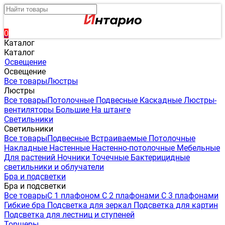
0
Каталог
Каталог
Освещение
Освещение
Все товары
Люстры
Люстры
Все товары
Потолочные
Подвесные
Каскадные
Люстры-
вентиляторы
Большие
На штанге
Светильники
Светильники
Все товары
Подвесные
Встраиваемые
Потолочные
Накладные
Настенные
Настенно-потолочные
Мебельные
Для растений
Ночники
Точечные
Бактерицидные
светильники и облучатели
Бра и подсветки
Бра и подсветки
Все товары
С 1 плафоном
С 2 плафонами
С 3 плафонами
Гибкие бра
Подсветка для зеркал
Подсветка для картин
Подсветка для лестниц и ступеней
Торшеры