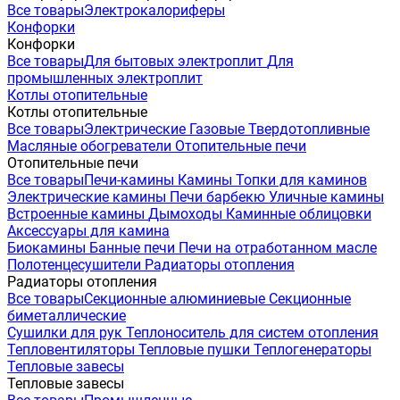
Все товары
Электрокалориферы
Конфорки
Конфорки
Все товары
Для бытовых электроплит
Для
промышленных электроплит
Котлы отопительные
Котлы отопительные
Все товары
Электрические
Газовые
Твердотопливные
Масляные обогреватели
Отопительные печи
Отопительные печи
Все товары
Печи-камины
Камины
Топки для каминов
Электрические камины
Печи барбекю
Уличные камины
Встроенные камины
Дымоходы
Каминные облицовки
Аксессуары для камина
Биокамины
Банные печи
Печи на отработанном масле
Полотенцесушители
Радиаторы отопления
Радиаторы отопления
Все товары
Секционные алюминиевые
Секционные
биметаллические
Сушилки для рук
Теплоноситель для систем отопления
Тепловентиляторы
Тепловые пушки
Теплогенераторы
Тепловые завесы
Тепловые завесы