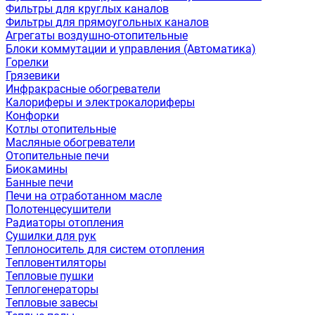
Фильтры для круглых каналов
Фильтры для прямоугольных каналов
Агрегаты воздушно-отопительные
Блоки коммутации и управления (Автоматика)
Горелки
Грязевики
Инфракрасные обогреватели
Калориферы и электрокалориферы
Конфорки
Котлы отопительные
Масляные обогреватели
Отопительные печи
Биокамины
Банные печи
Печи на отработанном масле
Полотенцесушители
Радиаторы отопления
Сушилки для рук
Теплоноситель для систем отопления
Тепловентиляторы
Тепловые пушки
Теплогенераторы
Тепловые завесы