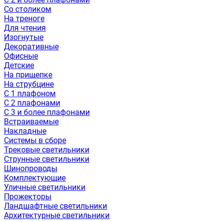
Со столиком
На треноге
Для чтения
Изогнутые
Декоративные
Офисные
Детские
На прищепке
На струбцине
С 1 плафоном
С 2 плафонами
С 3 и более плафонами
Встраиваемые
Накладные
Системы в сборе
Трековые светильники
Струнные светильники
Шинопроводы
Комплектующие
Уличные светильники
Прожекторы
Ландшафтные светильники
Архитектурные светильники