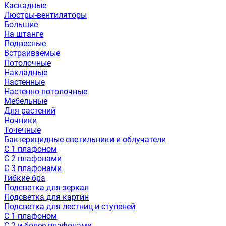
Каскадные
Люстры-вентиляторы
Большие
На штанге
Подвесные
Встраиваемые
Потолочные
Накладные
Настенные
Настенно-потолочные
Мебельные
Для растений
Ночники
Точечные
Бактерицидные светильники и облучатели
С 1 плафоном
С 2 плафонами
С 3 плафонами
Гибкие бра
Подсветка для зеркал
Подсветка для картин
Подсветка для лестниц и ступеней
С 1 плафоном
С 2 и более плафонами