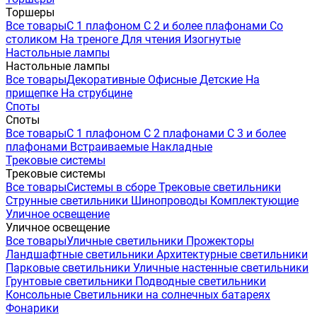
Торшеры
Все товары
С 1 плафоном
С 2 и более плафонами
Со
столиком
На треноге
Для чтения
Изогнутые
Настольные лампы
Настольные лампы
Все товары
Декоративные
Офисные
Детские
На
прищепке
На струбцине
Споты
Споты
Все товары
С 1 плафоном
С 2 плафонами
С 3 и более
плафонами
Встраиваемые
Накладные
Трековые системы
Трековые системы
Все товары
Системы в сборе
Трековые светильники
Струнные светильники
Шинопроводы
Комплектующие
Уличное освещение
Уличное освещение
Все товары
Уличные светильники
Прожекторы
Ландшафтные светильники
Архитектурные светильники
Парковые светильники
Уличные настенные светильники
Грунтовые светильники
Подводные светильники
Консольные
Светильники на солнечных батареях
Фонарики