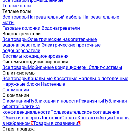
Все товары
Промышленные
Теплые полы
Теплые полы
Все товары
Нагревательный кабель
Нагревательные
маты
Газовые колонки
Водонагреватели
Водонагреватели
Все товары
Электрические накопительные
водонагреватели
Электрические проточные
водонагреватели
Системы кондиционирования
Системы кондиционирования
Все товары
Мобильные кондиционеры
Сплит-системы
Сплит-системы
Все товары
Канальные
Кассетные
Напольно-потолочные
Наружные блоки
Настенные
О компании
О компании
О компании
Публикации и новости
Реквизиты
Публичная
оферта
Политика
конфиденциальности
Пользовательское соглашение
Обмен и возврат
Доставка
Оплата
Контакты
Акции
Товары
в избранном
Товары в сравнении
0
0
Отдел продаж: