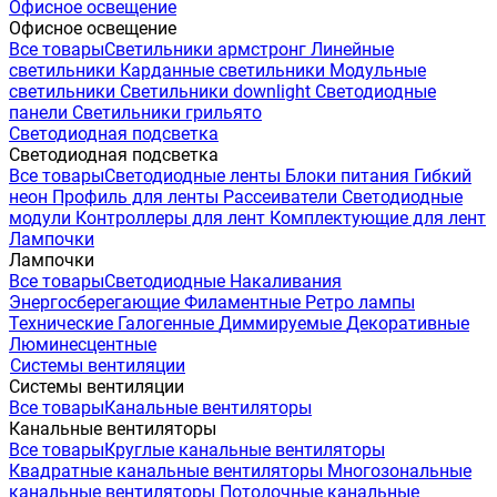
Офисное освещение
Офисное освещение
Все товары
Светильники армстронг
Линейные
светильники
Карданные светильники
Модульные
светильники
Светильники downlight
Светодиодные
панели
Светильники грильято
Светодиодная подсветка
Светодиодная подсветка
Все товары
Светодиодные ленты
Блоки питания
Гибкий
неон
Профиль для ленты
Рассеиватели
Светодиодные
модули
Контроллеры для лент
Комплектующие для лент
Лампочки
Лампочки
Все товары
Светодиодные
Накаливания
Энергосберегающие
Филаментные
Ретро лампы
Технические
Галогенные
Диммируемые
Декоративные
Люминесцентные
Системы вентиляции
Системы вентиляции
Все товары
Канальные вентиляторы
Канальные вентиляторы
Все товары
Круглые канальные вентиляторы
Квадратные канальные вентиляторы
Многозональные
канальные вентиляторы
Потолочные канальные