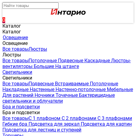
0
Каталог
Каталог
Освещение
Освещение
Все товары
Люстры
Люстры
Все товары
Потолочные
Подвесные
Каскадные
Люстры-
вентиляторы
Большие
На штанге
Светильники
Светильники
Все товары
Подвесные
Встраиваемые
Потолочные
Накладные
Настенные
Настенно-потолочные
Мебельные
Для растений
Ночники
Точечные
Бактерицидные
светильники и облучатели
Бра и подсветки
Бра и подсветки
Все товары
С 1 плафоном
С 2 плафонами
С 3 плафонами
Гибкие бра
Подсветка для зеркал
Подсветка для картин
Подсветка для лестниц и ступеней
Торшеры