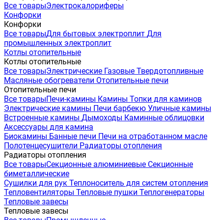
Все товары
Электрокалориферы
Конфорки
Конфорки
Все товары
Для бытовых электроплит
Для
промышленных электроплит
Котлы отопительные
Котлы отопительные
Все товары
Электрические
Газовые
Твердотопливные
Масляные обогреватели
Отопительные печи
Отопительные печи
Все товары
Печи-камины
Камины
Топки для каминов
Электрические камины
Печи барбекю
Уличные камины
Встроенные камины
Дымоходы
Каминные облицовки
Аксессуары для камина
Биокамины
Банные печи
Печи на отработанном масле
Полотенцесушители
Радиаторы отопления
Радиаторы отопления
Все товары
Секционные алюминиевые
Секционные
биметаллические
Сушилки для рук
Теплоноситель для систем отопления
Тепловентиляторы
Тепловые пушки
Теплогенераторы
Тепловые завесы
Тепловые завесы