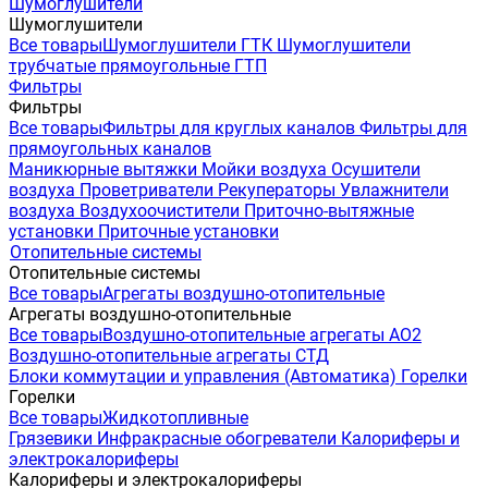
Шумоглушители
Шумоглушители
Все товары
Шумоглушители ГТК
Шумоглушители
трубчатые прямоугольные ГТП
Фильтры
Фильтры
Все товары
Фильтры для круглых каналов
Фильтры для
прямоугольных каналов
Маникюрные вытяжки
Мойки воздуха
Осушители
воздуха
Проветриватели
Рекуператоры
Увлажнители
воздуха
Воздухоочистители
Приточно-вытяжные
установки
Приточные установки
Отопительные системы
Отопительные системы
Все товары
Агрегаты воздушно-отопительные
Агрегаты воздушно-отопительные
Все товары
Воздушно-отопительные агрегаты АО2
Воздушно-отопительные агрегаты СТД
Блоки коммутации и управления (Автоматика)
Горелки
Горелки
Все товары
Жидкотопливные
Грязевики
Инфракрасные обогреватели
Калориферы и
электрокалориферы
Калориферы и электрокалориферы