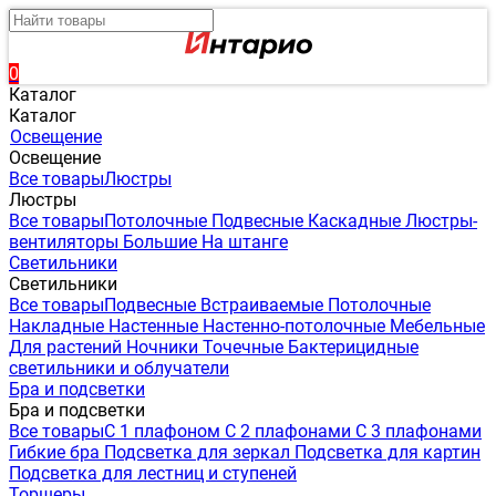
0
Каталог
Каталог
Освещение
Освещение
Все товары
Люстры
Люстры
Все товары
Потолочные
Подвесные
Каскадные
Люстры-
вентиляторы
Большие
На штанге
Светильники
Светильники
Все товары
Подвесные
Встраиваемые
Потолочные
Накладные
Настенные
Настенно-потолочные
Мебельные
Для растений
Ночники
Точечные
Бактерицидные
светильники и облучатели
Бра и подсветки
Бра и подсветки
Все товары
С 1 плафоном
С 2 плафонами
С 3 плафонами
Гибкие бра
Подсветка для зеркал
Подсветка для картин
Подсветка для лестниц и ступеней
Торшеры