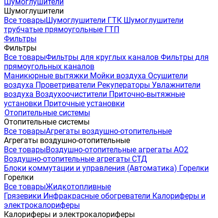
Шумоглушители
Шумоглушители
Все товары
Шумоглушители ГТК
Шумоглушители
трубчатые прямоугольные ГТП
Фильтры
Фильтры
Все товары
Фильтры для круглых каналов
Фильтры для
прямоугольных каналов
Маникюрные вытяжки
Мойки воздуха
Осушители
воздуха
Проветриватели
Рекуператоры
Увлажнители
воздуха
Воздухоочистители
Приточно-вытяжные
установки
Приточные установки
Отопительные системы
Отопительные системы
Все товары
Агрегаты воздушно-отопительные
Агрегаты воздушно-отопительные
Все товары
Воздушно-отопительные агрегаты АО2
Воздушно-отопительные агрегаты СТД
Блоки коммутации и управления (Автоматика)
Горелки
Горелки
Все товары
Жидкотопливные
Грязевики
Инфракрасные обогреватели
Калориферы и
электрокалориферы
Калориферы и электрокалориферы