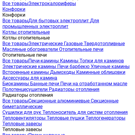
Все товары
Электрокалориферы
Конфорки
Конфорки
Все товары
Для бытовых электроплит
Для
промышленных электроплит
Котлы отопительные
Котлы отопительные
Все товары
Электрические
Газовые
Твердотопливные
Масляные обогреватели
Отопительные печи
Отопительные печи
Все товары
Печи-камины
Камины
Топки для каминов
Электрические камины
Печи барбекю
Уличные камины
Встроенные камины
Дымоходы
Каминные облицовки
Аксессуары для камина
Биокамины
Банные печи
Печи на отработанном масле
Полотенцесушители
Радиаторы отопления
Радиаторы отопления
Все товары
Секционные алюминиевые
Секционные
биметаллические
Сушилки для рук
Теплоноситель для систем отопления
Тепловентиляторы
Тепловые пушки
Теплогенераторы
Тепловые завесы
Тепловые завесы