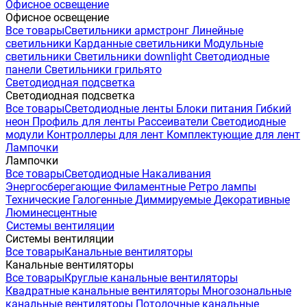
Офисное освещение
Офисное освещение
Все товары
Светильники армстронг
Линейные
светильники
Карданные светильники
Модульные
светильники
Светильники downlight
Светодиодные
панели
Светильники грильято
Светодиодная подсветка
Светодиодная подсветка
Все товары
Светодиодные ленты
Блоки питания
Гибкий
неон
Профиль для ленты
Рассеиватели
Светодиодные
модули
Контроллеры для лент
Комплектующие для лент
Лампочки
Лампочки
Все товары
Светодиодные
Накаливания
Энергосберегающие
Филаментные
Ретро лампы
Технические
Галогенные
Диммируемые
Декоративные
Люминесцентные
Системы вентиляции
Системы вентиляции
Все товары
Канальные вентиляторы
Канальные вентиляторы
Все товары
Круглые канальные вентиляторы
Квадратные канальные вентиляторы
Многозональные
канальные вентиляторы
Потолочные канальные