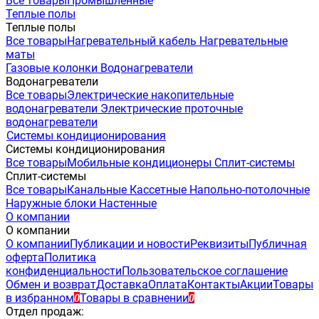
Все товары
Промышленные
Теплые полы
Теплые полы
Все товары
Нагревательный кабель
Нагревательные
маты
Газовые колонки
Водонагреватели
Водонагреватели
Все товары
Электрические накопительные
водонагреватели
Электрические проточные
водонагреватели
Системы кондиционирования
Системы кондиционирования
Все товары
Мобильные кондиционеры
Сплит-системы
Сплит-системы
Все товары
Канальные
Кассетные
Напольно-потолочные
Наружные блоки
Настенные
О компании
О компании
О компании
Публикации и новости
Реквизиты
Публичная
оферта
Политика
конфиденциальности
Пользовательское соглашение
Обмен и возврат
Доставка
Оплата
Контакты
Акции
Товары
в избранном
Товары в сравнении
0
0
Отдел продаж: