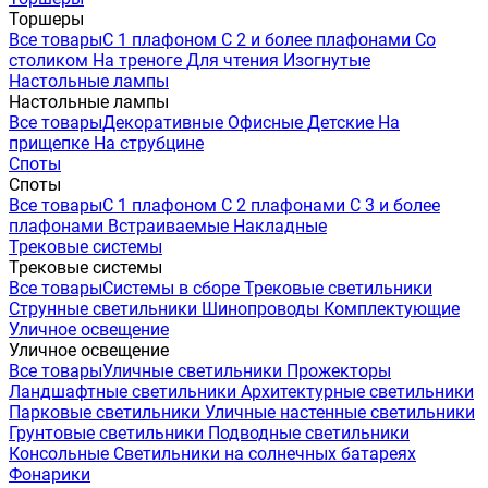
Торшеры
Все товары
С 1 плафоном
С 2 и более плафонами
Со
столиком
На треноге
Для чтения
Изогнутые
Настольные лампы
Настольные лампы
Все товары
Декоративные
Офисные
Детские
На
прищепке
На струбцине
Споты
Споты
Все товары
С 1 плафоном
С 2 плафонами
С 3 и более
плафонами
Встраиваемые
Накладные
Трековые системы
Трековые системы
Все товары
Системы в сборе
Трековые светильники
Струнные светильники
Шинопроводы
Комплектующие
Уличное освещение
Уличное освещение
Все товары
Уличные светильники
Прожекторы
Ландшафтные светильники
Архитектурные светильники
Парковые светильники
Уличные настенные светильники
Грунтовые светильники
Подводные светильники
Консольные
Светильники на солнечных батареях
Фонарики