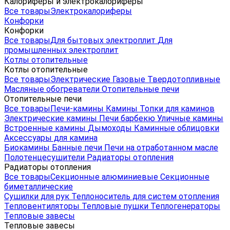
Калориферы и электрокалориферы
Все товары
Электрокалориферы
Конфорки
Конфорки
Все товары
Для бытовых электроплит
Для
промышленных электроплит
Котлы отопительные
Котлы отопительные
Все товары
Электрические
Газовые
Твердотопливные
Масляные обогреватели
Отопительные печи
Отопительные печи
Все товары
Печи-камины
Камины
Топки для каминов
Электрические камины
Печи барбекю
Уличные камины
Встроенные камины
Дымоходы
Каминные облицовки
Аксессуары для камина
Биокамины
Банные печи
Печи на отработанном масле
Полотенцесушители
Радиаторы отопления
Радиаторы отопления
Все товары
Секционные алюминиевые
Секционные
биметаллические
Сушилки для рук
Теплоноситель для систем отопления
Тепловентиляторы
Тепловые пушки
Теплогенераторы
Тепловые завесы
Тепловые завесы