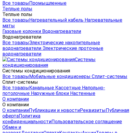
Все товары
Промышленные
Теплые полы
Теплые полы
Все товары
Нагревательный кабель
Нагревательные
маты
Газовые колонки
Водонагреватели
Водонагреватели
Все товары
Электрические накопительные
водонагреватели
Электрические проточные
водонагреватели
Системы
кондиционирования
Системы кондиционирования
Все товары
Мобильные кондиционеры
Сплит-системы
Сплит-системы
Все товары
Канальные
Кассетные
Напольно-
потолочные
Наружные блоки
Настенные
О компании
О компании
О компании
Публикации и новости
Реквизиты
Публичная
оферта
Политика
конфиденциальности
Пользовательское соглашение
Обмен и
возврат
Доставка
Оплата
Контакты
Акции
Товары в