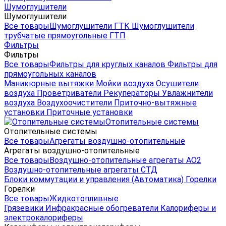
Шумоглушители
Шумоглушители
Все товары
Шумоглушители ГТК
Шумоглушители
трубчатые прямоугольные ГТП
Фильтры
Фильтры
Все товары
Фильтры для круглых каналов
Фильтры для
прямоугольных каналов
Маникюрные вытяжки
Мойки воздуха
Осушители
воздуха
Проветриватели
Рекуператоры
Увлажнители
воздуха
Воздухоочистители
Приточно-вытяжные
установки
Приточные установки
Отопительные системы
Отопительные системы
Все товары
Агрегаты воздушно-отопительные
Агрегаты воздушно-отопительные
Все товары
Воздушно-отопительные агрегаты АО2
Воздушно-отопительные агрегаты СТД
Блоки коммутации и управления (Автоматика)
Горелки
Горелки
Все товары
Жидкотопливные
Грязевики
Инфракрасные обогреватели
Калориферы и
электрокалориферы