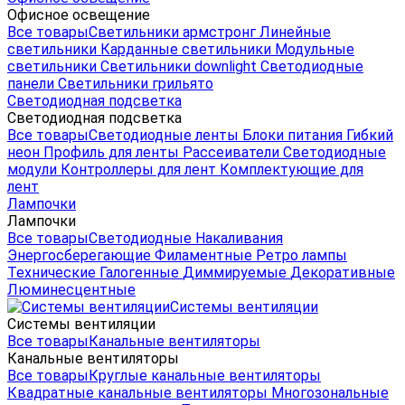
Офисное освещение
Все товары
Светильники армстронг
Линейные
светильники
Карданные светильники
Модульные
светильники
Светильники downlight
Светодиодные
панели
Светильники грильято
Светодиодная подсветка
Светодиодная подсветка
Все товары
Светодиодные ленты
Блоки питания
Гибкий
неон
Профиль для ленты
Рассеиватели
Светодиодные
модули
Контроллеры для лент
Комплектующие для
лент
Лампочки
Лампочки
Все товары
Светодиодные
Накаливания
Энергосберегающие
Филаментные
Ретро лампы
Технические
Галогенные
Диммируемые
Декоративные
Люминесцентные
Системы вентиляции
Системы вентиляции
Все товары
Канальные вентиляторы
Канальные вентиляторы
Все товары
Круглые канальные вентиляторы
Квадратные канальные вентиляторы
Многозональные