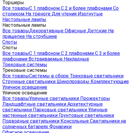
Торшеры
Все товары
С 1 плафоном
С 2 и более плафонами
Со
столиком
На треноге
Для чтения
Изогнутые
Настольные лампы
Настольные лампы
Все товары
Декоративные
Офисные
Детские
На
прищепке
На струбцине
Споты
Споты
Все товары
С 1 плафоном
С 2 плафонами
С 3 и более
плафонами
Встраиваемые
Накладные
Трековые системы
Трековые системы
Все товары
Системы в сборе
Трековые светильники
Струнные светильники
Шинопроводы
Комплектующие
Уличное освещение
Уличное освещение
Все товары
Уличные светильники
Прожекторы
Ландшафтные светильники
Архитектурные
светильники
Парковые светильники
Уличные
настенные светильники
Грунтовые светильники
Подводные светильники
Консольные
Светильники на
солнечных батареях
Фонарики
Офисное освещение