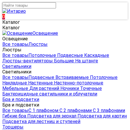
0
Каталог
Каталог
Освещение
Освещение
Все товары
Люстры
Люстры
Все товары
Потолочные
Подвесные
Каскадные
Люстры-вентиляторы
Большие
На штанге
Светильники
Светильники
Все товары
Подвесные
Встраиваемые
Потолочные
Накладные
Настенные
Настенно-потолочные
Мебельные
Для растений
Ночники
Точечные
Бактерицидные светильники и облучатели
Бра и подсветки
Бра и подсветки
Все товары
С 1 плафоном
С 2 плафонами
С 3 плафонами
Гибкие бра
Подсветка для зеркал
Подсветка для картин
Подсветка для лестниц и ступеней
Торшеры