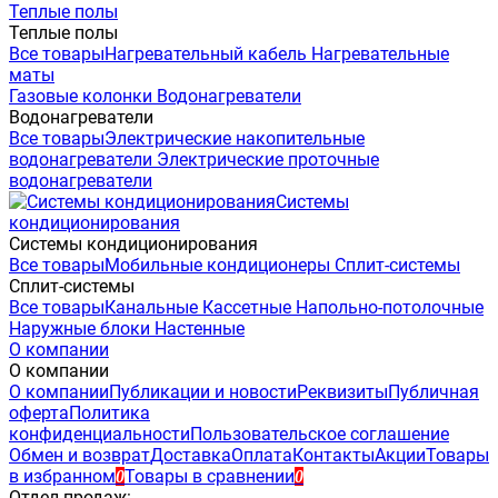
Теплые полы
Теплые полы
Все товары
Нагревательный кабель
Нагревательные
маты
Газовые колонки
Водонагреватели
Водонагреватели
Все товары
Электрические накопительные
водонагреватели
Электрические проточные
водонагреватели
Системы
кондиционирования
Системы кондиционирования
Все товары
Мобильные кондиционеры
Сплит-системы
Сплит-системы
Все товары
Канальные
Кассетные
Напольно-потолочные
Наружные блоки
Настенные
О компании
О компании
О компании
Публикации и новости
Реквизиты
Публичная
оферта
Политика
конфиденциальности
Пользовательское соглашение
Обмен и возврат
Доставка
Оплата
Контакты
Акции
Товары
в избранном
Товары в сравнении
0
0
Отдел продаж: