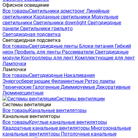
Офисное освещение
Все товары
Светильники армстронг
Линейные
светильники
Карданные светильники
Модульные
светильники
Светильники downlight
Светодиодные
панели
Светильники грильято
Светодиодная подсветка
Светодиодная подсветка
Все товары
Светодиодные ленты
Блоки питания
Гибкий
неон
Профиль для ленты
Рассеиватели
Светодиодные
модули
Контроллеры для лент
Комплектующие для лент
Лампочки
Лампочки
Все товары
Светодиодные
Накаливания
Энергосберегающие
Филаментные
Ретро лампы
Технические
Галогенные
Диммируемые
Декоративные
Люминесцентные
Системы вентиляции
Системы вентиляции
Все товары
Канальные вентиляторы
Канальные вентиляторы
Все товары
Круглые канальные вентиляторы
Квадратные канальные вентиляторы
Многозональные
канальные вентиляторы
Потолочные канальные