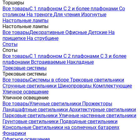
Торшеры
Все товары
С 1 плафоном
С 2 и более плафонами
Со
столиком
На треноге
Для чтения
Изогнутые
Настольные лампы
Настольные лампы
Все товары
Декоративные
Офисные
Детские
На
прищепке
На струбцине
Споты
Споты
Все товары
С 1 плафоном
С 2 плафонами
С 3 и более
плафонами
Встраиваемые
Накладные
Трековые системы
Трековые системы
Все товары
Системы в сборе
Трековые светильники
Струнные светильники
Шинопроводы
Комплектующие
Уличное освещение
Уличное освещение
Все товары
Уличные светильники
Прожекторы
Ландшафтные светильники
Архитектурные светильники
Парковые светильники
Уличные настенные светильники
Грунтовые светильники
Подводные светильники
Консольные
Светильники на солнечных батареях
Фонарики
Офисное освещение