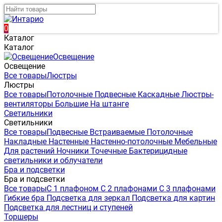
0
Каталог
Каталог
Освещение
Освещение
Все товары
Люстры
Люстры
Все товары
Потолочные
Подвесные
Каскадные
Люстры-
вентиляторы
Большие
На штанге
Светильники
Светильники
Все товары
Подвесные
Встраиваемые
Потолочные
Накладные
Настенные
Настенно-потолочные
Мебельные
Для растений
Ночники
Точечные
Бактерицидные
светильники и облучатели
Бра и подсветки
Бра и подсветки
Все товары
С 1 плафоном
С 2 плафонами
С 3 плафонами
Гибкие бра
Подсветка для зеркал
Подсветка для картин
Подсветка для лестниц и ступеней
Торшеры