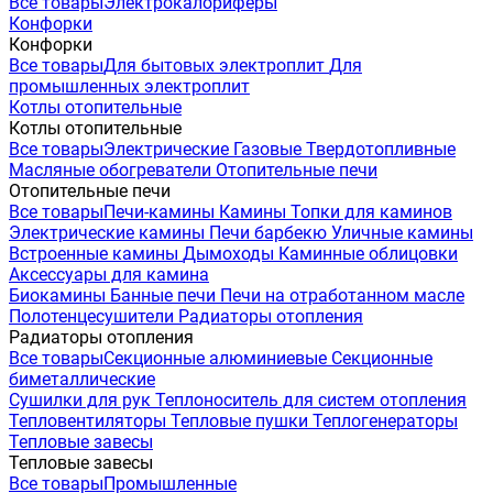
Все товары
Электрокалориферы
Конфорки
Конфорки
Все товары
Для бытовых электроплит
Для
промышленных электроплит
Котлы отопительные
Котлы отопительные
Все товары
Электрические
Газовые
Твердотопливные
Масляные обогреватели
Отопительные печи
Отопительные печи
Все товары
Печи-камины
Камины
Топки для каминов
Электрические камины
Печи барбекю
Уличные камины
Встроенные камины
Дымоходы
Каминные облицовки
Аксессуары для камина
Биокамины
Банные печи
Печи на отработанном масле
Полотенцесушители
Радиаторы отопления
Радиаторы отопления
Все товары
Секционные алюминиевые
Секционные
биметаллические
Сушилки для рук
Теплоноситель для систем отопления
Тепловентиляторы
Тепловые пушки
Теплогенераторы
Тепловые завесы
Тепловые завесы
Все товары
Промышленные