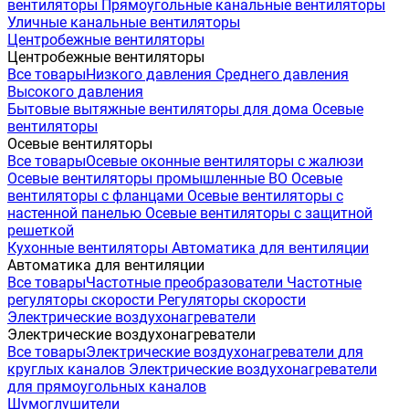
вентиляторы
Прямоугольные канальные вентиляторы
Уличные канальные вентиляторы
Центробежные вентиляторы
Центробежные вентиляторы
Все товары
Низкого давления
Среднего давления
Высокого давления
Бытовые вытяжные вентиляторы для дома
Осевые
вентиляторы
Осевые вентиляторы
Все товары
Осевые оконные вентиляторы с жалюзи
Осевые вентиляторы промышленные ВО
Осевые
вентиляторы с фланцами
Осевые вентиляторы с
настенной панелью
Осевые вентиляторы с защитной
решеткой
Кухонные вентиляторы
Автоматика для вентиляции
Автоматика для вентиляции
Все товары
Частотные преобразователи
Частотные
регуляторы скорости
Регуляторы скорости
Электрические воздухонагреватели
Электрические воздухонагреватели
Все товары
Электрические воздухонагреватели для
круглых каналов
Электрические воздухонагреватели
для прямоугольных каналов
Шумоглушители