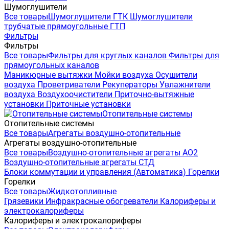
Шумоглушители
Все товары
Шумоглушители ГТК
Шумоглушители
трубчатые прямоугольные ГТП
Фильтры
Фильтры
Все товары
Фильтры для круглых каналов
Фильтры для
прямоугольных каналов
Маникюрные вытяжки
Мойки воздуха
Осушители
воздуха
Проветриватели
Рекуператоры
Увлажнители
воздуха
Воздухоочистители
Приточно-вытяжные
установки
Приточные установки
Отопительные системы
Отопительные системы
Все товары
Агрегаты воздушно-отопительные
Агрегаты воздушно-отопительные
Все товары
Воздушно-отопительные агрегаты АО2
Воздушно-отопительные агрегаты СТД
Блоки коммутации и управления (Автоматика)
Горелки
Горелки
Все товары
Жидкотопливные
Грязевики
Инфракрасные обогреватели
Калориферы и
электрокалориферы
Калориферы и электрокалориферы