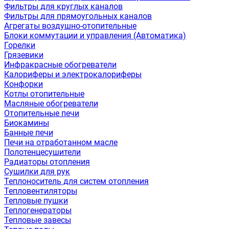
Фильтры для круглых каналов
Фильтры для прямоугольных каналов
Агрегаты воздушно-отопительные
Блоки коммутации и управления (Автоматика)
Горелки
Грязевики
Инфракрасные обогреватели
Калориферы и электрокалориферы
Конфорки
Котлы отопительные
Масляные обогреватели
Отопительные печи
Биокамины
Банные печи
Печи на отработанном масле
Полотенцесушители
Радиаторы отопления
Сушилки для рук
Теплоноситель для систем отопления
Тепловентиляторы
Тепловые пушки
Теплогенераторы
Тепловые завесы