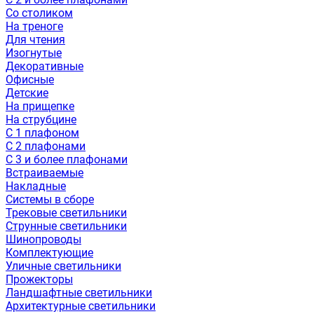
Со столиком
На треноге
Для чтения
Изогнутые
Декоративные
Офисные
Детские
На прищепке
На струбцине
С 1 плафоном
С 2 плафонами
С 3 и более плафонами
Встраиваемые
Накладные
Системы в сборе
Трековые светильники
Струнные светильники
Шинопроводы
Комплектующие
Уличные светильники
Прожекторы
Ландшафтные светильники
Архитектурные светильники