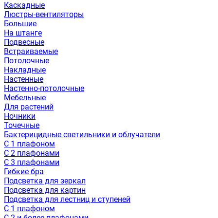
Каскадные
Люстры-вентиляторы
Большие
На штанге
Подвесные
Встраиваемые
Потолочные
Накладные
Настенные
Настенно-потолочные
Мебельные
Для растений
Ночники
Точечные
Бактерицидные светильники и облучатели
С 1 плафоном
С 2 плафонами
С 3 плафонами
Гибкие бра
Подсветка для зеркал
Подсветка для картин
Подсветка для лестниц и ступеней
С 1 плафоном
С 2 и более плафонами