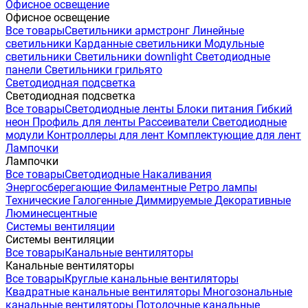
Офисное освещение
Офисное освещение
Все товары
Светильники армстронг
Линейные
светильники
Карданные светильники
Модульные
светильники
Светильники downlight
Светодиодные
панели
Светильники грильято
Светодиодная подсветка
Светодиодная подсветка
Все товары
Светодиодные ленты
Блоки питания
Гибкий
неон
Профиль для ленты
Рассеиватели
Светодиодные
модули
Контроллеры для лент
Комплектующие для лент
Лампочки
Лампочки
Все товары
Светодиодные
Накаливания
Энергосберегающие
Филаментные
Ретро лампы
Технические
Галогенные
Диммируемые
Декоративные
Люминесцентные
Системы вентиляции
Системы вентиляции
Все товары
Канальные вентиляторы
Канальные вентиляторы
Все товары
Круглые канальные вентиляторы
Квадратные канальные вентиляторы
Многозональные
канальные вентиляторы
Потолочные канальные