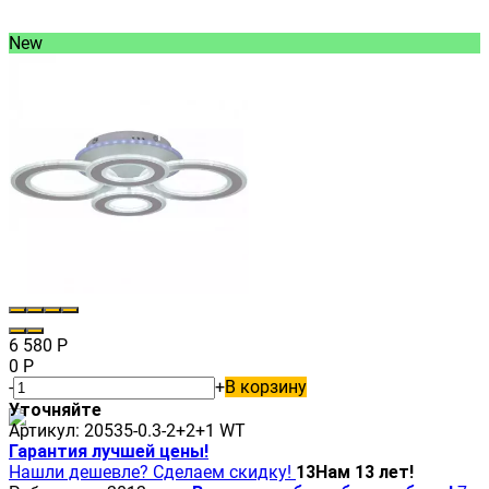
New
6 580
Р
0
Р
-
+
В корзину
Уточняйте
Артикул:
20535-0.3-2+2+1 WT
Гарантия лучшей цены!
Нашли дешевле? Сделаем скидку!
13
Нам 13 лет!