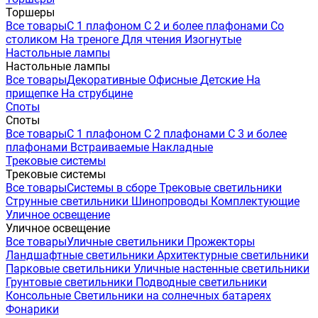
Торшеры
Все товары
С 1 плафоном
С 2 и более плафонами
Со
столиком
На треноге
Для чтения
Изогнутые
Настольные лампы
Настольные лампы
Все товары
Декоративные
Офисные
Детские
На
прищепке
На струбцине
Споты
Споты
Все товары
С 1 плафоном
С 2 плафонами
С 3 и более
плафонами
Встраиваемые
Накладные
Трековые системы
Трековые системы
Все товары
Системы в сборе
Трековые светильники
Струнные светильники
Шинопроводы
Комплектующие
Уличное освещение
Уличное освещение
Все товары
Уличные светильники
Прожекторы
Ландшафтные светильники
Архитектурные светильники
Парковые светильники
Уличные настенные светильники
Грунтовые светильники
Подводные светильники
Консольные
Светильники на солнечных батареях
Фонарики