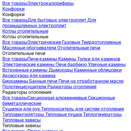
Все товары
Электрокалориферы
Конфорки
Конфорки
Все товары
Для бытовых электроплит
Для
промышленных электроплит
Котлы отопительные
Котлы отопительные
Все товары
Электрические
Газовые
Твердотопливные
Масляные обогреватели
Отопительные печи
Отопительные печи
Все товары
Печи-камины
Камины
Топки для каминов
Электрические камины
Печи барбекю
Уличные камины
Встроенные камины
Дымоходы
Каминные облицовки
Аксессуары для камина
Биокамины
Банные печи
Печи на отработанном масле
Полотенцесушители
Радиаторы отопления
Радиаторы отопления
Все товары
Секционные алюминиевые
Секционные
биметаллические
Сушилки для рук
Теплоноситель для систем отопления
Тепловентиляторы
Тепловые пушки
Теплогенераторы
Тепловые завесы
Тепловые завесы