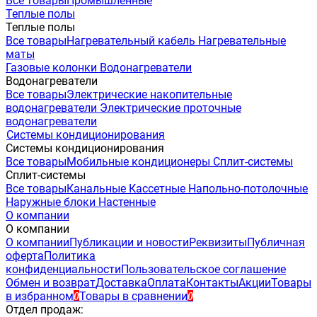
Все товары
Промышленные
Теплые полы
Теплые полы
Все товары
Нагревательный кабель
Нагревательные
маты
Газовые колонки
Водонагреватели
Водонагреватели
Все товары
Электрические накопительные
водонагреватели
Электрические проточные
водонагреватели
Системы кондиционирования
Системы кондиционирования
Все товары
Мобильные кондиционеры
Сплит-системы
Сплит-системы
Все товары
Канальные
Кассетные
Напольно-потолочные
Наружные блоки
Настенные
О компании
О компании
О компании
Публикации и новости
Реквизиты
Публичная
оферта
Политика
конфиденциальности
Пользовательское соглашение
Обмен и возврат
Доставка
Оплата
Контакты
Акции
Товары
в избранном
Товары в сравнении
0
0
Отдел продаж: