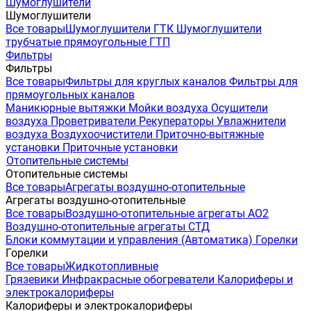
Шумоглушители
Шумоглушители
Все товары
Шумоглушители ГТК
Шумоглушители
трубчатые прямоугольные ГТП
Фильтры
Фильтры
Все товары
Фильтры для круглых каналов
Фильтры для
прямоугольных каналов
Маникюрные вытяжки
Мойки воздуха
Осушители
воздуха
Проветриватели
Рекуператоры
Увлажнители
воздуха
Воздухоочистители
Приточно-вытяжные
установки
Приточные установки
Отопительные системы
Отопительные системы
Все товары
Агрегаты воздушно-отопительные
Агрегаты воздушно-отопительные
Все товары
Воздушно-отопительные агрегаты АО2
Воздушно-отопительные агрегаты СТД
Блоки коммутации и управления (Автоматика)
Горелки
Горелки
Все товары
Жидкотопливные
Грязевики
Инфракрасные обогреватели
Калориферы и
электрокалориферы
Калориферы и электрокалориферы