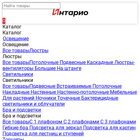
0
Каталог
Каталог
Освещение
Освещение
Все товары
Люстры
Люстры
Все товары
Потолочные
Подвесные
Каскадные
Люстры-
вентиляторы
Большие
На штанге
Светильники
Светильники
Все товары
Подвесные
Встраиваемые
Потолочные
Накладные
Настенные
Настенно-потолочные
Мебельные
Для растений
Ночники
Точечные
Бактерицидные
светильники и облучатели
Бра и подсветки
Бра и подсветки
Все товары
С 1 плафоном
С 2 плафонами
С 3 плафонами
Гибкие бра
Подсветка для зеркал
Подсветка для картин
Подсветка для лестниц и ступеней
Торшеры