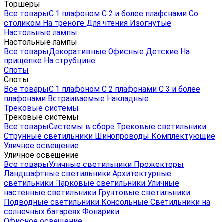
Торшеры
Все товары
С 1 плафоном
С 2 и более плафонами
Со
столиком
На треноге
Для чтения
Изогнутые
Настольные лампы
Настольные лампы
Все товары
Декоративные
Офисные
Детские
На
прищепке
На струбцине
Споты
Споты
Все товары
С 1 плафоном
С 2 плафонами
С 3 и более
плафонами
Встраиваемые
Накладные
Трековые системы
Трековые системы
Все товары
Системы в сборе
Трековые светильники
Струнные светильники
Шинопроводы
Комплектующие
Уличное освещение
Уличное освещение
Все товары
Уличные светильники
Прожекторы
Ландшафтные светильники
Архитектурные
светильники
Парковые светильники
Уличные
настенные светильники
Грунтовые светильники
Подводные светильники
Консольные
Светильники на
солнечных батареях
Фонарики
Офисное освещение