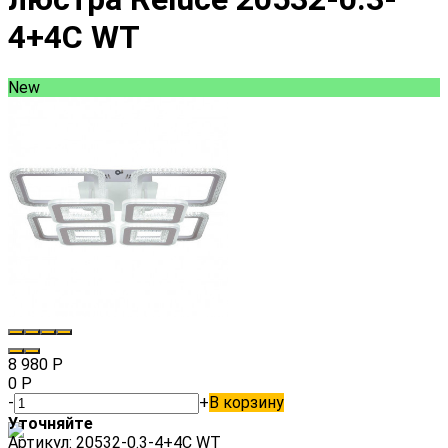
4+4C WT
New
8 980
Р
0
Р
-
+
В корзину
Уточняйте
Артикул:
20532-0.3-4+4C WT