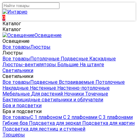
0
Каталог
Каталог
Освещение
Освещение
Все товары
Люстры
Люстры
Все товары
Потолочные
Подвесные
Каскадные
Люстры-вентиляторы
Большие
На штанге
Светильники
Светильники
Все товары
Подвесные
Встраиваемые
Потолочные
Накладные
Настенные
Настенно-потолочные
Мебельные
Для растений
Ночники
Точечные
Бактерицидные светильники и облучатели
Бра и подсветки
Бра и подсветки
Все товары
С 1 плафоном
С 2 плафонами
С 3 плафонами
Гибкие бра
Подсветка для зеркал
Подсветка для картин
Подсветка для лестниц и ступеней
Торшеры