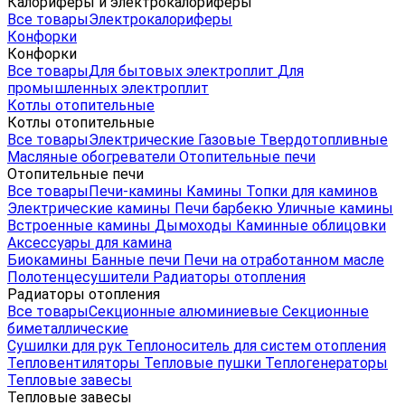
Калориферы и электрокалориферы
Все товары
Электрокалориферы
Конфорки
Конфорки
Все товары
Для бытовых электроплит
Для
промышленных электроплит
Котлы отопительные
Котлы отопительные
Все товары
Электрические
Газовые
Твердотопливные
Масляные обогреватели
Отопительные печи
Отопительные печи
Все товары
Печи-камины
Камины
Топки для каминов
Электрические камины
Печи барбекю
Уличные камины
Встроенные камины
Дымоходы
Каминные облицовки
Аксессуары для камина
Биокамины
Банные печи
Печи на отработанном масле
Полотенцесушители
Радиаторы отопления
Радиаторы отопления
Все товары
Секционные алюминиевые
Секционные
биметаллические
Сушилки для рук
Теплоноситель для систем отопления
Тепловентиляторы
Тепловые пушки
Теплогенераторы
Тепловые завесы
Тепловые завесы