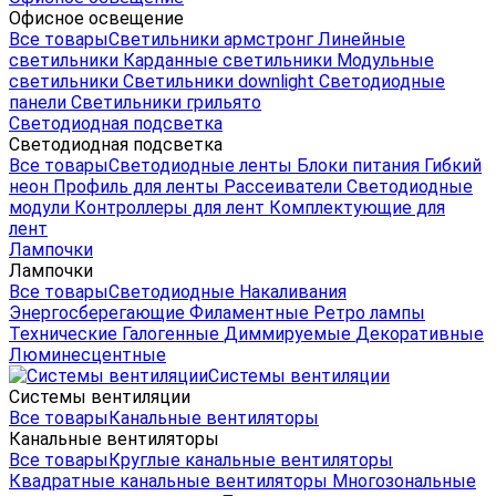
Офисное освещение
Все товары
Светильники армстронг
Линейные
светильники
Карданные светильники
Модульные
светильники
Светильники downlight
Светодиодные
панели
Светильники грильято
Светодиодная подсветка
Светодиодная подсветка
Все товары
Светодиодные ленты
Блоки питания
Гибкий
неон
Профиль для ленты
Рассеиватели
Светодиодные
модули
Контроллеры для лент
Комплектующие для
лент
Лампочки
Лампочки
Все товары
Светодиодные
Накаливания
Энергосберегающие
Филаментные
Ретро лампы
Технические
Галогенные
Диммируемые
Декоративные
Люминесцентные
Системы вентиляции
Системы вентиляции
Все товары
Канальные вентиляторы
Канальные вентиляторы
Все товары
Круглые канальные вентиляторы
Квадратные канальные вентиляторы
Многозональные