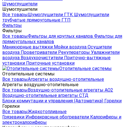
Шумоглушители
Шумоглушители
Все товары
Шумоглушители ГТК
Шумоглушители
трубчатые прямоугольные ГТП
Фильтры
Фильтры
Все товары
Фильтры для круглых каналов
Фильтры для
прямоугольных каналов
Маникюрные вытяжки
Мойки воздуха
Осушители
воздуха
Проветриватели
Рекуператоры
Увлажнители
воздуха
Воздухоочистители
Приточно-вытяжные
установки
Приточные установки
Отопительные системы
Отопительные системы
Все товары
Агрегаты воздушно-отопительные
Агрегаты воздушно-отопительные
Все товары
Воздушно-отопительные агрегаты АО2
Воздушно-отопительные агрегаты СТД
Блоки коммутации и управления (Автоматика)
Горелки
Горелки
Все товары
Жидкотопливные
Грязевики
Инфракрасные обогреватели
Калориферы и
электрокалориферы