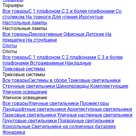
Торшеры
Все товары
С 1 плафоном
С 2 и более плафонами
Со
столиком
На треноге
Для чтения
Изогнутые
Настольные лампы
Настольные лампы
Все товары
Декоративные
Офисные
Детские
На
прищепке
На струбцине
Споты
Споты
Все товары
С 1 плафоном
С 2 плафонами
С 3 и более
плафонами
Встраиваемые
Накладные
Трековые системы
Трековые системы
Все товары
Системы в сборе
Трековые светильники
Струнные светильники
Шинопроводы
Комплектующие
Уличное освещение
Уличное освещение
Все товары
Уличные светильники
Прожекторы
Ландшафтные светильники
Архитектурные светильники
Парковые светильники
Уличные настенные светильники
Грунтовые светильники
Подводные светильники
Консольные
Светильники на солнечных батареях
Фонарики