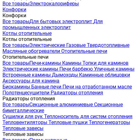
Все товары
Электрокалориферы
Конфорки
Конфорки
Все товары
Для бытовых электроплит
Для
промышленных электроплит
Котлы отопительные
Котлы отопительные
Все товары
Электрические
Газовые
Твердотопливные
Масляные обогреватели
Отопительные печи
Отопительные печи
Все товары
Печи-камины
Камины
Топки для каминов
Электрические камины
Печи барбекю
Уличные камины
Встроенные камины
Дымоходы
Каминные облицовки
Аксессуары для камина
Биокамины
Банные печи
Печи на отработанном масле
Полотенцесушители
Радиаторы отопления
Радиаторы отопления
Все товары
Секционные алюминиевые
Секционные
биметаллические
Сушилки для рук
Теплоноситель для систем отопления
Тепловентиляторы
Тепловые пушки
Теплогенераторы
Тепловые завесы
Тепловые завесы