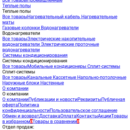
Все товары
Промышленные
Теплые полы
Теплые полы
Все товары
Нагревательный кабель
Нагревательные
маты
Газовые колонки
Водонагреватели
Водонагреватели
Все товары
Электрические накопительные
водонагреватели
Электрические проточные
водонагреватели
Системы кондиционирования
Системы кондиционирования
Все товары
Мобильные кондиционеры
Сплит-системы
Сплит-системы
Все товары
Канальные
Кассетные
Напольно-потолочные
Наружные блоки
Настенные
О компании
О компании
О компании
Публикации и новости
Реквизиты
Публичная
оферта
Политика
конфиденциальности
Пользовательское соглашение
Обмен и возврат
Доставка
Оплата
Контакты
Акции
Товары
в избранном
Товары в сравнении
0
0
Отдел продаж: