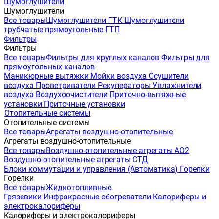
Шумоглушители
Шумоглушители
Все товары
Шумоглушители ГТК
Шумоглушители
трубчатые прямоугольные ГТП
Фильтры
Фильтры
Все товары
Фильтры для круглых каналов
Фильтры для
прямоугольных каналов
Маникюрные вытяжки
Мойки воздуха
Осушители
воздуха
Проветриватели
Рекуператоры
Увлажнители
воздуха
Воздухоочистители
Приточно-вытяжные
установки
Приточные установки
Отопительные системы
Отопительные системы
Все товары
Агрегаты воздушно-отопительные
Агрегаты воздушно-отопительные
Все товары
Воздушно-отопительные агрегаты АО2
Воздушно-отопительные агрегаты СТД
Блоки коммутации и управления (Автоматика)
Горелки
Горелки
Все товары
Жидкотопливные
Грязевики
Инфракрасные обогреватели
Калориферы и
электрокалориферы
Калориферы и электрокалориферы