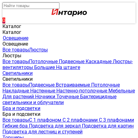
0
Каталог
Каталог
Освещение
Освещение
Все товары
Люстры
Люстры
Все товары
Потолочные
Подвесные
Каскадные
Люстры-
вентиляторы
Большие
На штанге
Светильники
Светильники
Все товары
Подвесные
Встраиваемые
Потолочные
Накладные
Настенные
Настенно-потолочные
Мебельные
Для растений
Ночники
Точечные
Бактерицидные
светильники и облучатели
Бра и подсветки
Бра и подсветки
Все товары
С 1 плафоном
С 2 плафонами
С 3 плафонами
Гибкие бра
Подсветка для зеркал
Подсветка для картин
Подсветка для лестниц и ступеней
Торшеры