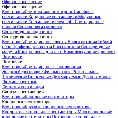
Офисное освещение
Офисное освещение
Все товары
Светильники армстронг
Линейные
светильники
Карданные светильники
Модульные
светильники
Светильники downlight
Светодиодные
панели
Светильники грильято
Светодиодная подсветка
Светодиодная подсветка
Все товары
Светодиодные ленты
Блоки питания
Гибкий
неон
Профиль для ленты
Рассеиватели
Светодиодные
модули
Контроллеры для лент
Комплектующие для лент
Лампочки
Лампочки
Все товары
Светодиодные
Накаливания
Энергосберегающие
Филаментные
Ретро лампы
Технические
Галогенные
Диммируемые
Декоративные
Люминесцентные
Системы вентиляции
Системы вентиляции
Все товары
Канальные вентиляторы
Канальные вентиляторы
Все товары
Круглые канальные вентиляторы
Квадратные канальные вентиляторы
Многозональные
канальные вентиляторы
Потолочные канальные