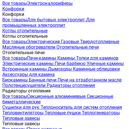
Все товары
Электрокалориферы
Конфорки
Конфорки
Все товары
Для бытовых электроплит
Для
промышленных электроплит
Котлы отопительные
Котлы отопительные
Все товары
Электрические
Газовые
Твердотопливные
Масляные обогреватели
Отопительные печи
Отопительные печи
Все товары
Печи-камины
Камины
Топки для каминов
Электрические камины
Печи барбекю
Уличные камины
Встроенные камины
Дымоходы
Каминные облицовки
Аксессуары для камина
Биокамины
Банные печи
Печи на отработанном масле
Полотенцесушители
Радиаторы отопления
Радиаторы отопления
Все товары
Секционные алюминиевые
Секционные
биметаллические
Сушилки для рук
Теплоноситель для систем отопления
Тепловентиляторы
Тепловые пушки
Теплогенераторы
Тепловые завесы
Тепловые завесы