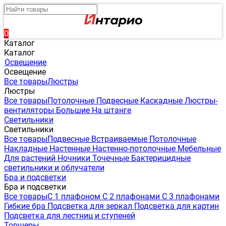
0
Каталог
Каталог
Освещение
Освещение
Все товары
Люстры
Люстры
Все товары
Потолочные
Подвесные
Каскадные
Люстры-
вентиляторы
Большие
На штанге
Светильники
Светильники
Все товары
Подвесные
Встраиваемые
Потолочные
Накладные
Настенные
Настенно-потолочные
Мебельные
Для растений
Ночники
Точечные
Бактерицидные
светильники и облучатели
Бра и подсветки
Бра и подсветки
Все товары
С 1 плафоном
С 2 плафонами
С 3 плафонами
Гибкие бра
Подсветка для зеркал
Подсветка для картин
Подсветка для лестниц и ступеней
Торшеры