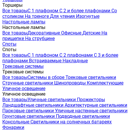
Торшеры
Все товары
С 1 плафоном
С 2 и более плафонами
Со
столиком
На треноге
Для чтения
Изогнутые
Настольные лампы
Настольные лампы
Все товары
Декоративные
Офисные
Детские
На
прищепке
На струбцине
Споты
Споты
Все товары
С 1 плафоном
С 2 плафонами
С 3 и более
плафонами
Встраиваемые
Накладные
Трековые системы
Трековые системы
Все товары
Системы в сборе
Трековые светильники
Струнные светильники
Шинопроводы
Комплектующие
Уличное освещение
Уличное освещение
Все товары
Уличные светильники
Прожекторы
Ландшафтные светильники
Архитектурные светильники
Парковые светильники
Уличные настенные светильники
Грунтовые светильники
Подводные светильники
Консольные
Светильники на солнечных батареях
Фонарики