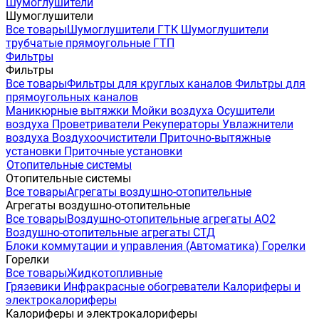
Шумоглушители
Шумоглушители
Все товары
Шумоглушители ГТК
Шумоглушители
трубчатые прямоугольные ГТП
Фильтры
Фильтры
Все товары
Фильтры для круглых каналов
Фильтры для
прямоугольных каналов
Маникюрные вытяжки
Мойки воздуха
Осушители
воздуха
Проветриватели
Рекуператоры
Увлажнители
воздуха
Воздухоочистители
Приточно-вытяжные
установки
Приточные установки
Отопительные системы
Отопительные системы
Все товары
Агрегаты воздушно-отопительные
Агрегаты воздушно-отопительные
Все товары
Воздушно-отопительные агрегаты АО2
Воздушно-отопительные агрегаты СТД
Блоки коммутации и управления (Автоматика)
Горелки
Горелки
Все товары
Жидкотопливные
Грязевики
Инфракрасные обогреватели
Калориферы и
электрокалориферы
Калориферы и электрокалориферы