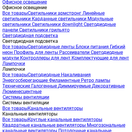
Офисное освещение
Офисное освещение
Все товары
Светильники армстронг
Линейные
светильники
Карданные светильники
Модульные
светильники
Светильники downlight
Светодиодные
панели
Светильники грильято
Светодиодная подсветка
Светодиодная подсветка
Все товары
Светодиодные ленты
Блоки питания
Гибкий
неон
Профиль для ленты
Рассеиватели
Светодиодные
модули
Контроллеры для лент
Комплектующие для лент
Лампочки
Лампочки
Все товары
Светодиодные
Накаливания
Энергосберегающие
Филаментные
Ретро лампы
Технические
Галогенные
Диммируемые
Декоративные
Люминесцентные
Системы вентиляции
Системы вентиляции
Все товары
Канальные вентиляторы
Канальные вентиляторы
Все товары
Круглые канальные вентиляторы
Квадратные канальные вентиляторы
Многозональные
канальные вентиляторы
Потолочные канальные