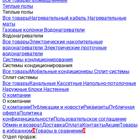
Все товары
Промышленные
Теплые полы
Теплые полы
Все товары
Нагревательный кабель
Нагревательные
маты
Газовые колонки
Водонагреватели
Водонагреватели
Все товары
Электрические накопительные
водонагреватели
Электрические проточные
водонагреватели
Системы кондиционирования
Системы кондиционирования
Все товары
Мобильные кондиционеры
Сплит-системы
Сплит-системы
Все товары
Канальные
Кассетные
Напольно-потолочные
Наружные блоки
Настенные
О компании
О компании
О компании
Публикации и новости
Реквизиты
Публичная
оферта
Политика
конфиденциальности
Пользовательское соглашение
Обмен и возврат
Доставка
Оплата
Контакты
Акции
Товары
в избранном
Товары в сравнении
0
0
Отдел продаж: