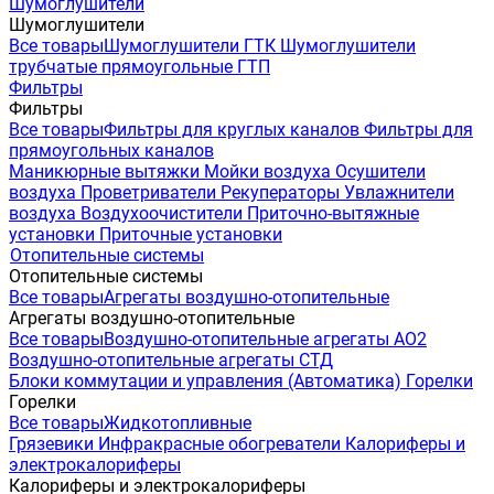
Шумоглушители
Шумоглушители
Все товары
Шумоглушители ГТК
Шумоглушители
трубчатые прямоугольные ГТП
Фильтры
Фильтры
Все товары
Фильтры для круглых каналов
Фильтры для
прямоугольных каналов
Маникюрные вытяжки
Мойки воздуха
Осушители
воздуха
Проветриватели
Рекуператоры
Увлажнители
воздуха
Воздухоочистители
Приточно-вытяжные
установки
Приточные установки
Отопительные системы
Отопительные системы
Все товары
Агрегаты воздушно-отопительные
Агрегаты воздушно-отопительные
Все товары
Воздушно-отопительные агрегаты АО2
Воздушно-отопительные агрегаты СТД
Блоки коммутации и управления (Автоматика)
Горелки
Горелки
Все товары
Жидкотопливные
Грязевики
Инфракрасные обогреватели
Калориферы и
электрокалориферы
Калориферы и электрокалориферы