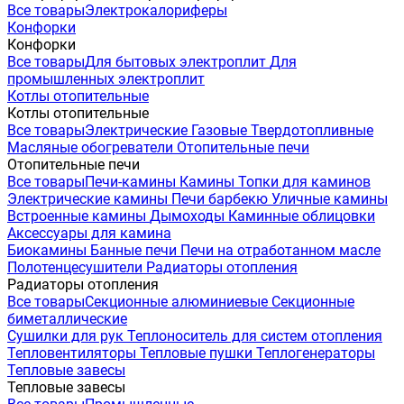
Все товары
Электрокалориферы
Конфорки
Конфорки
Все товары
Для бытовых электроплит
Для
промышленных электроплит
Котлы отопительные
Котлы отопительные
Все товары
Электрические
Газовые
Твердотопливные
Масляные обогреватели
Отопительные печи
Отопительные печи
Все товары
Печи-камины
Камины
Топки для каминов
Электрические камины
Печи барбекю
Уличные камины
Встроенные камины
Дымоходы
Каминные облицовки
Аксессуары для камина
Биокамины
Банные печи
Печи на отработанном масле
Полотенцесушители
Радиаторы отопления
Радиаторы отопления
Все товары
Секционные алюминиевые
Секционные
биметаллические
Сушилки для рук
Теплоноситель для систем отопления
Тепловентиляторы
Тепловые пушки
Теплогенераторы
Тепловые завесы
Тепловые завесы