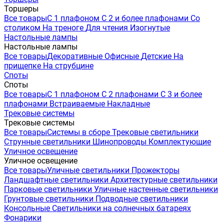
Торшеры
Все товары
С 1 плафоном
С 2 и более плафонами
Со
столиком
На треноге
Для чтения
Изогнутые
Настольные лампы
Настольные лампы
Все товары
Декоративные
Офисные
Детские
На
прищепке
На струбцине
Споты
Споты
Все товары
С 1 плафоном
С 2 плафонами
С 3 и более
плафонами
Встраиваемые
Накладные
Трековые системы
Трековые системы
Все товары
Системы в сборе
Трековые светильники
Струнные светильники
Шинопроводы
Комплектующие
Уличное освещение
Уличное освещение
Все товары
Уличные светильники
Прожекторы
Ландшафтные светильники
Архитектурные светильники
Парковые светильники
Уличные настенные светильники
Грунтовые светильники
Подводные светильники
Консольные
Светильники на солнечных батареях
Фонарики