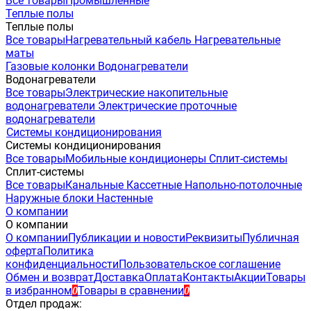
Все товары
Промышленные
Теплые полы
Теплые полы
Все товары
Нагревательный кабель
Нагревательные
маты
Газовые колонки
Водонагреватели
Водонагреватели
Все товары
Электрические накопительные
водонагреватели
Электрические проточные
водонагреватели
Системы кондиционирования
Системы кондиционирования
Все товары
Мобильные кондиционеры
Сплит-системы
Сплит-системы
Все товары
Канальные
Кассетные
Напольно-потолочные
Наружные блоки
Настенные
О компании
О компании
О компании
Публикации и новости
Реквизиты
Публичная
оферта
Политика
конфиденциальности
Пользовательское соглашение
Обмен и возврат
Доставка
Оплата
Контакты
Акции
Товары
в избранном
Товары в сравнении
0
0
Отдел продаж: