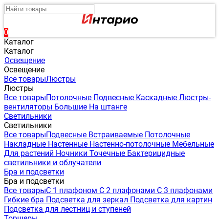
0
Каталог
Каталог
Освещение
Освещение
Все товары
Люстры
Люстры
Все товары
Потолочные
Подвесные
Каскадные
Люстры-
вентиляторы
Большие
На штанге
Светильники
Светильники
Все товары
Подвесные
Встраиваемые
Потолочные
Накладные
Настенные
Настенно-потолочные
Мебельные
Для растений
Ночники
Точечные
Бактерицидные
светильники и облучатели
Бра и подсветки
Бра и подсветки
Все товары
С 1 плафоном
С 2 плафонами
С 3 плафонами
Гибкие бра
Подсветка для зеркал
Подсветка для картин
Подсветка для лестниц и ступеней
Торшеры