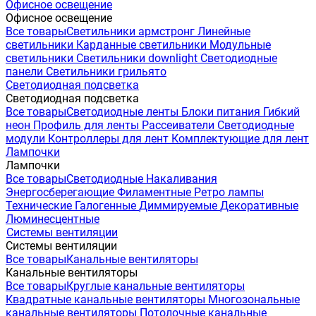
Офисное освещение
Офисное освещение
Все товары
Светильники армстронг
Линейные
светильники
Карданные светильники
Модульные
светильники
Светильники downlight
Светодиодные
панели
Светильники грильято
Светодиодная подсветка
Светодиодная подсветка
Все товары
Светодиодные ленты
Блоки питания
Гибкий
неон
Профиль для ленты
Рассеиватели
Светодиодные
модули
Контроллеры для лент
Комплектующие для лент
Лампочки
Лампочки
Все товары
Светодиодные
Накаливания
Энергосберегающие
Филаментные
Ретро лампы
Технические
Галогенные
Диммируемые
Декоративные
Люминесцентные
Системы вентиляции
Системы вентиляции
Все товары
Канальные вентиляторы
Канальные вентиляторы
Все товары
Круглые канальные вентиляторы
Квадратные канальные вентиляторы
Многозональные
канальные вентиляторы
Потолочные канальные