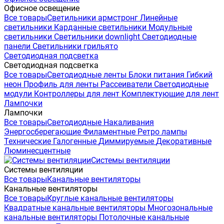
Офисное освещение
Все товары
Светильники армстронг
Линейные
светильники
Карданные светильники
Модульные
светильники
Светильники downlight
Светодиодные
панели
Светильники грильято
Светодиодная подсветка
Светодиодная подсветка
Все товары
Светодиодные ленты
Блоки питания
Гибкий
неон
Профиль для ленты
Рассеиватели
Светодиодные
модули
Контроллеры для лент
Комплектующие для лент
Лампочки
Лампочки
Все товары
Светодиодные
Накаливания
Энергосберегающие
Филаментные
Ретро лампы
Технические
Галогенные
Диммируемые
Декоративные
Люминесцентные
Системы вентиляции
Системы вентиляции
Все товары
Канальные вентиляторы
Канальные вентиляторы
Все товары
Круглые канальные вентиляторы
Квадратные канальные вентиляторы
Многозональные
канальные вентиляторы
Потолочные канальные