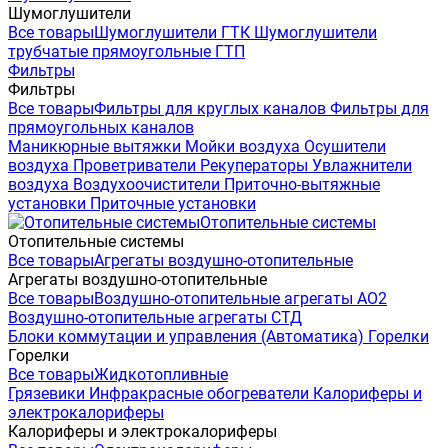
Шумоглушители
Все товары
Шумоглушители ГТК
Шумоглушители
трубчатые прямоугольные ГТП
Фильтры
Фильтры
Все товары
Фильтры для круглых каналов
Фильтры для
прямоугольных каналов
Маникюрные вытяжки
Мойки воздуха
Осушители
воздуха
Проветриватели
Рекуператоры
Увлажнители
воздуха
Воздухоочистители
Приточно-вытяжные
установки
Приточные установки
Отопительные системы
Отопительные системы
Все товары
Агрегаты воздушно-отопительные
Агрегаты воздушно-отопительные
Все товары
Воздушно-отопительные агрегаты АО2
Воздушно-отопительные агрегаты СТД
Блоки коммутации и управления (Автоматика)
Горелки
Горелки
Все товары
Жидкотопливные
Грязевики
Инфракрасные обогреватели
Калориферы и
электрокалориферы
Калориферы и электрокалориферы