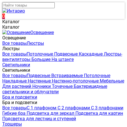
0
Каталог
Каталог
Освещение
Освещение
Все товары
Люстры
Люстры
Все товары
Потолочные
Подвесные
Каскадные
Люстры-
вентиляторы
Большие
На штанге
Светильники
Светильники
Все товары
Подвесные
Встраиваемые
Потолочные
Накладные
Настенные
Настенно-потолочные
Мебельные
Для растений
Ночники
Точечные
Бактерицидные
светильники и облучатели
Бра и подсветки
Бра и подсветки
Все товары
С 1 плафоном
С 2 плафонами
С 3 плафонами
Гибкие бра
Подсветка для зеркал
Подсветка для картин
Подсветка для лестниц и ступеней
Торшеры