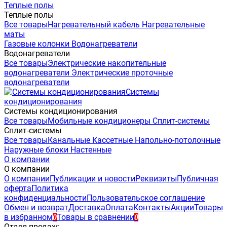
Теплые полы
Теплые полы
Все товары
Нагревательный кабель
Нагревательные
маты
Газовые колонки
Водонагреватели
Водонагреватели
Все товары
Электрические накопительные
водонагреватели
Электрические проточные
водонагреватели
Системы
кондиционирования
Системы кондиционирования
Все товары
Мобильные кондиционеры
Сплит-системы
Сплит-системы
Все товары
Канальные
Кассетные
Напольно-потолочные
Наружные блоки
Настенные
О компании
О компании
О компании
Публикации и новости
Реквизиты
Публичная
оферта
Политика
конфиденциальности
Пользовательское соглашение
Обмен и возврат
Доставка
Оплата
Контакты
Акции
Товары
в избранном
Товары в сравнении
0
0
Отдел продаж: