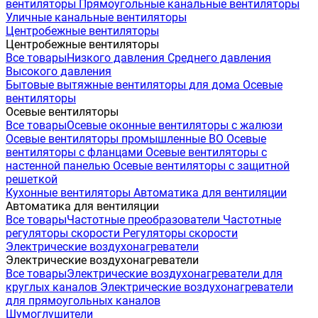
вентиляторы
Прямоугольные канальные вентиляторы
Уличные канальные вентиляторы
Центробежные вентиляторы
Центробежные вентиляторы
Все товары
Низкого давления
Среднего давления
Высокого давления
Бытовые вытяжные вентиляторы для дома
Осевые
вентиляторы
Осевые вентиляторы
Все товары
Осевые оконные вентиляторы с жалюзи
Осевые вентиляторы промышленные ВО
Осевые
вентиляторы с фланцами
Осевые вентиляторы с
настенной панелью
Осевые вентиляторы с защитной
решеткой
Кухонные вентиляторы
Автоматика для вентиляции
Автоматика для вентиляции
Все товары
Частотные преобразователи
Частотные
регуляторы скорости
Регуляторы скорости
Электрические воздухонагреватели
Электрические воздухонагреватели
Все товары
Электрические воздухонагреватели для
круглых каналов
Электрические воздухонагреватели
для прямоугольных каналов
Шумоглушители