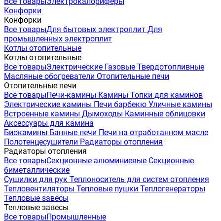
Все товары
Электрокалориферы
Конфорки
Конфорки
Все товары
Для бытовых электроплит
Для
промышленных электроплит
Котлы отопительные
Котлы отопительные
Все товары
Электрические
Газовые
Твердотопливные
Масляные обогреватели
Отопительные печи
Отопительные печи
Все товары
Печи-камины
Камины
Топки для каминов
Электрические камины
Печи барбекю
Уличные камины
Встроенные камины
Дымоходы
Каминные облицовки
Аксессуары для камина
Биокамины
Банные печи
Печи на отработанном масле
Полотенцесушители
Радиаторы отопления
Радиаторы отопления
Все товары
Секционные алюминиевые
Секционные
биметаллические
Сушилки для рук
Теплоноситель для систем отопления
Тепловентиляторы
Тепловые пушки
Теплогенераторы
Тепловые завесы
Тепловые завесы
Все товары
Промышленные