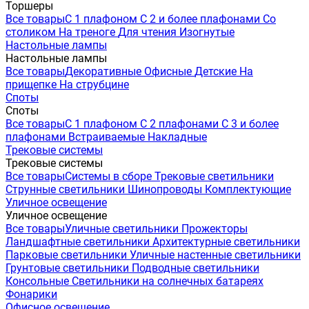
Торшеры
Все товары
С 1 плафоном
С 2 и более плафонами
Со
столиком
На треноге
Для чтения
Изогнутые
Настольные лампы
Настольные лампы
Все товары
Декоративные
Офисные
Детские
На
прищепке
На струбцине
Споты
Споты
Все товары
С 1 плафоном
С 2 плафонами
С 3 и более
плафонами
Встраиваемые
Накладные
Трековые системы
Трековые системы
Все товары
Системы в сборе
Трековые светильники
Струнные светильники
Шинопроводы
Комплектующие
Уличное освещение
Уличное освещение
Все товары
Уличные светильники
Прожекторы
Ландшафтные светильники
Архитектурные светильники
Парковые светильники
Уличные настенные светильники
Грунтовые светильники
Подводные светильники
Консольные
Светильники на солнечных батареях
Фонарики
Офисное освещение