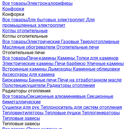
Все товары
Электрокалориферы
Конфорки
Конфорки
Все товары
Для бытовых электроплит
Для
промышленных электроплит
Котлы отопительные
Котлы отопительные
Все товары
Электрические
Газовые
Твердотопливные
Масляные обогреватели
Отопительные печи
Отопительные печи
Все товары
Печи-камины
Камины
Топки для каминов
Электрические камины
Печи барбекю
Уличные камины
Встроенные камины
Дымоходы
Каминные облицовки
Аксессуары для камина
Биокамины
Банные печи
Печи на отработанном масле
Полотенцесушители
Радиаторы отопления
Радиаторы отопления
Все товары
Секционные алюминиевые
Секционные
биметаллические
Сушилки для рук
Теплоноситель для систем отопления
Тепловентиляторы
Тепловые пушки
Теплогенераторы
Тепловые завесы
Тепловые завесы