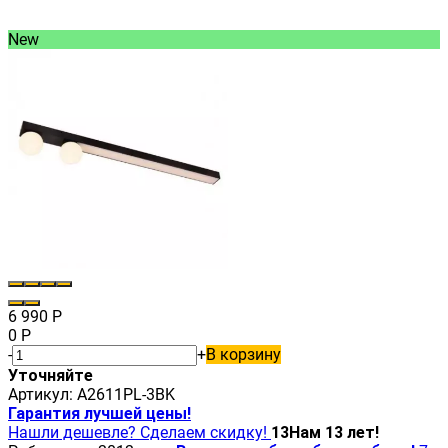
New
6 990
Р
0
Р
-
+
В корзину
Уточняйте
Артикул:
A2611PL-3BK
Гарантия лучшей цены!
Нашли дешевле? Сделаем скидку!
13
Нам 13 лет!