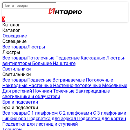
0
Каталог
Каталог
Освещение
Освещение
Все товары
Люстры
Люстры
Все товары
Потолочные
Подвесные
Каскадные
Люстры-
вентиляторы
Большие
На штанге
Светильники
Светильники
Все товары
Подвесные
Встраиваемые
Потолочные
Накладные
Настенные
Настенно-потолочные
Мебельные
Для растений
Ночники
Точечные
Бактерицидные
светильники и облучатели
Бра и подсветки
Бра и подсветки
Все товары
С 1 плафоном
С 2 плафонами
С 3 плафонами
Гибкие бра
Подсветка для зеркал
Подсветка для картин
Подсветка для лестниц и ступеней
Торшеры