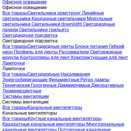
Офисное освещение
Офисное освещение
Все товары
Светильники армстронг
Линейные
светильники
Карданные светильники
Модульные
светильники
Светильники downlight
Светодиодные
панели
Светильники грильято
Светодиодная подсветка
Светодиодная подсветка
Все товары
Светодиодные ленты
Блоки питания
Гибкий
неон
Профиль для ленты
Рассеиватели
Светодиодные
модули
Контроллеры для лент
Комплектующие для лент
Лампочки
Лампочки
Все товары
Светодиодные
Накаливания
Энергосберегающие
Филаментные
Ретро лампы
Технические
Галогенные
Диммируемые
Декоративные
Люминесцентные
Системы вентиляции
Системы вентиляции
Все товары
Канальные вентиляторы
Канальные вентиляторы
Все товары
Круглые канальные вентиляторы
Квадратные канальные вентиляторы
Многозональные
канальные вентиляторы
Потолочные канальные