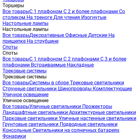
Торшеры
Все товары
С 1 плафоном
С 2 и более плафонами
Со
столиком
На треноге
Для чтения
Изогнутые
Настольные лампы
Настольные лампы
Все товары
Декоративные
Офисные
Детские
На
прищепке
На струбцине
Споты
Споты
Все товары
С 1 плафоном
С 2 плафонами
С 3 и более
плафонами
Встраиваемые
Накладные
Трековые системы
Трековые системы
Все товары
Системы в сборе
Трековые светильники
Струнные светильники
Шинопроводы
Комплектующие
Уличное освещение
Уличное освещение
Все товары
Уличные светильники
Прожекторы
Ландшафтные светильники
Архитектурные светильники
Парковые светильники
Уличные настенные светильники
Грунтовые светильники
Подводные светильники
Консольные
Светильники на солнечных батареях
Фонарики