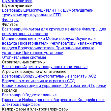
Шумоглушители
Шумоглушители
Все товары
Шумоглушители ГТК
Шумоглушители
трубчатые прямоугольные ГТП
Фильтры
Фильтры
Все товары
Фильтры для круглых каналов
Фильтры для
прямоугольных каналов
Маникюрные вытяжки
Мойки воздуха
Осушители
воздуха
Проветриватели
Рекуператоры
Увлажнители
воздуха
Воздухоочистители
Приточно-вытяжные
установки
Приточные установки
Отопительные системы
Отопительные системы
Все товары
Агрегаты воздушно-отопительные
Агрегаты воздушно-отопительные
Все товары
Воздушно-отопительные агрегаты АО2
Воздушно-отопительные агрегаты СТД
Блоки коммутации и управления (Автоматика)
Горелки
Горелки
Все товары
Жидкотопливные
Грязевики
Инфракрасные обогреватели
Калориферы и
электрокалориферы
Калориферы и электрокалориферы