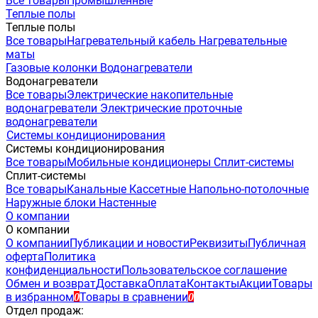
Все товары
Промышленные
Теплые полы
Теплые полы
Все товары
Нагревательный кабель
Нагревательные
маты
Газовые колонки
Водонагреватели
Водонагреватели
Все товары
Электрические накопительные
водонагреватели
Электрические проточные
водонагреватели
Системы кондиционирования
Системы кондиционирования
Все товары
Мобильные кондиционеры
Сплит-системы
Сплит-системы
Все товары
Канальные
Кассетные
Напольно-потолочные
Наружные блоки
Настенные
О компании
О компании
О компании
Публикации и новости
Реквизиты
Публичная
оферта
Политика
конфиденциальности
Пользовательское соглашение
Обмен и возврат
Доставка
Оплата
Контакты
Акции
Товары
в избранном
Товары в сравнении
0
0
Отдел продаж: