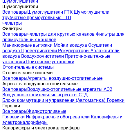
Шумоглушители
Шумоглушители
Все товары
Шумоглушители ГТК
Шумоглушители
трубчатые прямоугольные ГТП
Фильтры
Фильтры
Все товары
Фильтры для круглых каналов
Фильтры для
прямоугольных каналов
Маникюрные вытяжки
Мойки воздуха
Осушители
воздуха
Проветриватели
Рекуператоры
Увлажнители
воздуха
Воздухоочистители
Приточно-вытяжные
установки
Приточные установки
Отопительные системы
Отопительные системы
Все товары
Агрегаты воздушно-отопительные
Агрегаты воздушно-отопительные
Все товары
Воздушно-отопительные агрегаты АО2
Воздушно-отопительные агрегаты СТД
Блоки коммутации и управления (Автоматика)
Горелки
Горелки
Все товары
Жидкотопливные
Грязевики
Инфракрасные обогреватели
Калориферы и
электрокалориферы
Калориферы и электрокалориферы