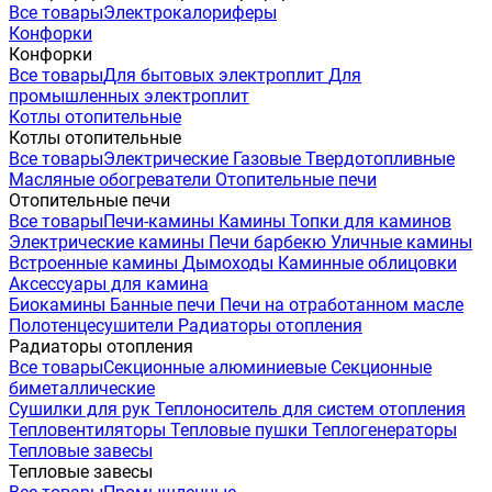
Все товары
Электрокалориферы
Конфорки
Конфорки
Все товары
Для бытовых электроплит
Для
промышленных электроплит
Котлы отопительные
Котлы отопительные
Все товары
Электрические
Газовые
Твердотопливные
Масляные обогреватели
Отопительные печи
Отопительные печи
Все товары
Печи-камины
Камины
Топки для каминов
Электрические камины
Печи барбекю
Уличные камины
Встроенные камины
Дымоходы
Каминные облицовки
Аксессуары для камина
Биокамины
Банные печи
Печи на отработанном масле
Полотенцесушители
Радиаторы отопления
Радиаторы отопления
Все товары
Секционные алюминиевые
Секционные
биметаллические
Сушилки для рук
Теплоноситель для систем отопления
Тепловентиляторы
Тепловые пушки
Теплогенераторы
Тепловые завесы
Тепловые завесы