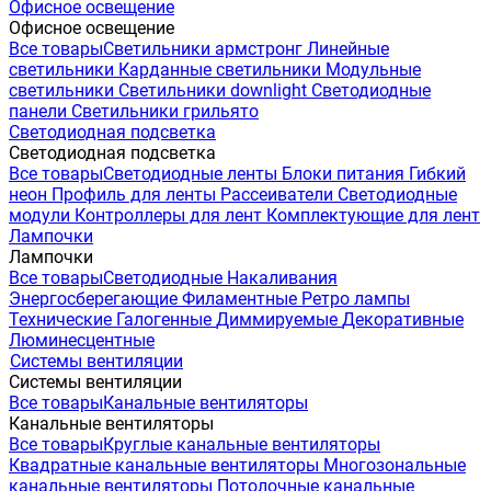
Офисное освещение
Офисное освещение
Все товары
Светильники армстронг
Линейные
светильники
Карданные светильники
Модульные
светильники
Светильники downlight
Светодиодные
панели
Светильники грильято
Светодиодная подсветка
Светодиодная подсветка
Все товары
Светодиодные ленты
Блоки питания
Гибкий
неон
Профиль для ленты
Рассеиватели
Светодиодные
модули
Контроллеры для лент
Комплектующие для лент
Лампочки
Лампочки
Все товары
Светодиодные
Накаливания
Энергосберегающие
Филаментные
Ретро лампы
Технические
Галогенные
Диммируемые
Декоративные
Люминесцентные
Системы вентиляции
Системы вентиляции
Все товары
Канальные вентиляторы
Канальные вентиляторы
Все товары
Круглые канальные вентиляторы
Квадратные канальные вентиляторы
Многозональные
канальные вентиляторы
Потолочные канальные