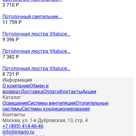
3 710
Р
Потолочный светильник...
11 759
Р
Потолочная люстра Vitaluce...
9 396
Р
Потолочная люстра Vitaluce...
7 382
Р
Потолочная люстра Vitaluce...
8 731
Р
Информация
О компании
Обмен и
возврат
Доставка
Оплата
Контакты
Акции
Каталог
Освещение
Системы вентиляции
Отопительные
системы
Системы кондиционирования
Контакты
Москва, ул. 1-я Дубровская, 13, стр. 4
+7 (495) 414-46-46
info@intario.ru