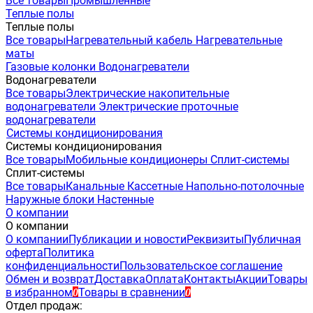
Все товары
Промышленные
Теплые полы
Теплые полы
Все товары
Нагревательный кабель
Нагревательные
маты
Газовые колонки
Водонагреватели
Водонагреватели
Все товары
Электрические накопительные
водонагреватели
Электрические проточные
водонагреватели
Системы кондиционирования
Системы кондиционирования
Все товары
Мобильные кондиционеры
Сплит-системы
Сплит-системы
Все товары
Канальные
Кассетные
Напольно-потолочные
Наружные блоки
Настенные
О компании
О компании
О компании
Публикации и новости
Реквизиты
Публичная
оферта
Политика
конфиденциальности
Пользовательское соглашение
Обмен и возврат
Доставка
Оплата
Контакты
Акции
Товары
в избранном
Товары в сравнении
0
0
Отдел продаж: