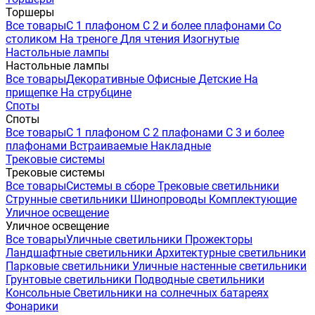
Торшеры
Все товары
С 1 плафоном
С 2 и более плафонами
Со
столиком
На треноге
Для чтения
Изогнутые
Настольные лампы
Настольные лампы
Все товары
Декоративные
Офисные
Детские
На
прищепке
На струбцине
Споты
Споты
Все товары
С 1 плафоном
С 2 плафонами
С 3 и более
плафонами
Встраиваемые
Накладные
Трековые системы
Трековые системы
Все товары
Системы в сборе
Трековые светильники
Струнные светильники
Шинопроводы
Комплектующие
Уличное освещение
Уличное освещение
Все товары
Уличные светильники
Прожекторы
Ландшафтные светильники
Архитектурные светильники
Парковые светильники
Уличные настенные светильники
Грунтовые светильники
Подводные светильники
Консольные
Светильники на солнечных батареях
Фонарики