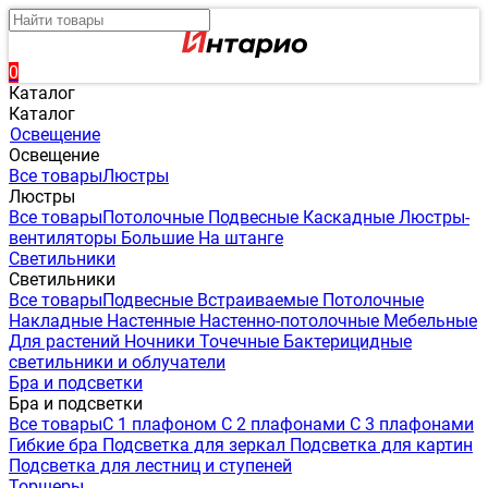
0
Каталог
Каталог
Освещение
Освещение
Все товары
Люстры
Люстры
Все товары
Потолочные
Подвесные
Каскадные
Люстры-
вентиляторы
Большие
На штанге
Светильники
Светильники
Все товары
Подвесные
Встраиваемые
Потолочные
Накладные
Настенные
Настенно-потолочные
Мебельные
Для растений
Ночники
Точечные
Бактерицидные
светильники и облучатели
Бра и подсветки
Бра и подсветки
Все товары
С 1 плафоном
С 2 плафонами
С 3 плафонами
Гибкие бра
Подсветка для зеркал
Подсветка для картин
Подсветка для лестниц и ступеней
Торшеры