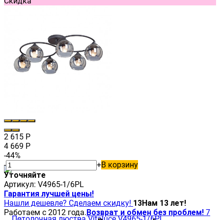
Скидка
2 615
Р
4 669
Р
-44%
-
+
В корзину
Уточняйте
Артикул:
V4965-1/6PL
Гарантия лучшей цены!
Нашли дешевле? Сделаем скидку!
13
Нам 13 лет!
Работаем с 2012 года.
Возврат и обмен без проблем!
7