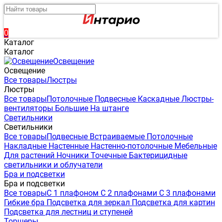
0
Каталог
Каталог
Освещение
Освещение
Все товары
Люстры
Люстры
Все товары
Потолочные
Подвесные
Каскадные
Люстры-
вентиляторы
Большие
На штанге
Светильники
Светильники
Все товары
Подвесные
Встраиваемые
Потолочные
Накладные
Настенные
Настенно-потолочные
Мебельные
Для растений
Ночники
Точечные
Бактерицидные
светильники и облучатели
Бра и подсветки
Бра и подсветки
Все товары
С 1 плафоном
С 2 плафонами
С 3 плафонами
Гибкие бра
Подсветка для зеркал
Подсветка для картин
Подсветка для лестниц и ступеней
Торшеры