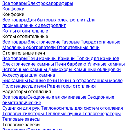
Все товары
Электрокалориферы
Конфорки
Конфорки
Все товары
Для бытовых электроплит
Для
промышленных электроплит
Котлы отопительные
Котлы отопительные
Все товары
Электрические
Газовые
Твердотопливные
Масляные обогреватели
Отопительные печи
Отопительные печи
Все товары
Печи-камины
Камины
Топки для каминов
Электрические камины
Печи барбекю
Уличные камины
Встроенные камины
Дымоходы
Каминные облицовки
Аксессуары для камина
Биокамины
Банные печи
Печи на отработанном масле
Полотенцесушители
Радиаторы отопления
Радиаторы отопления
Все товары
Секционные алюминиевые
Секционные
биметаллические
Сушилки для рук
Теплоноситель для систем отопления
Тепловентиляторы
Тепловые пушки
Теплогенераторы
Тепловые завесы
Тепловые завесы