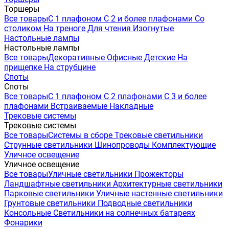
Торшеры
Все товары
С 1 плафоном
С 2 и более плафонами
Со
столиком
На треноге
Для чтения
Изогнутые
Настольные лампы
Настольные лампы
Все товары
Декоративные
Офисные
Детские
На
прищепке
На струбцине
Споты
Споты
Все товары
С 1 плафоном
С 2 плафонами
С 3 и более
плафонами
Встраиваемые
Накладные
Трековые системы
Трековые системы
Все товары
Системы в сборе
Трековые светильники
Струнные светильники
Шинопроводы
Комплектующие
Уличное освещение
Уличное освещение
Все товары
Уличные светильники
Прожекторы
Ландшафтные светильники
Архитектурные светильники
Парковые светильники
Уличные настенные светильники
Грунтовые светильники
Подводные светильники
Консольные
Светильники на солнечных батареях
Фонарики