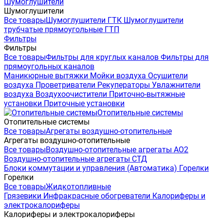
Шумоглушители
Шумоглушители
Все товары
Шумоглушители ГТК
Шумоглушители
трубчатые прямоугольные ГТП
Фильтры
Фильтры
Все товары
Фильтры для круглых каналов
Фильтры для
прямоугольных каналов
Маникюрные вытяжки
Мойки воздуха
Осушители
воздуха
Проветриватели
Рекуператоры
Увлажнители
воздуха
Воздухоочистители
Приточно-вытяжные
установки
Приточные установки
Отопительные системы
Отопительные системы
Все товары
Агрегаты воздушно-отопительные
Агрегаты воздушно-отопительные
Все товары
Воздушно-отопительные агрегаты АО2
Воздушно-отопительные агрегаты СТД
Блоки коммутации и управления (Автоматика)
Горелки
Горелки
Все товары
Жидкотопливные
Грязевики
Инфракрасные обогреватели
Калориферы и
электрокалориферы
Калориферы и электрокалориферы