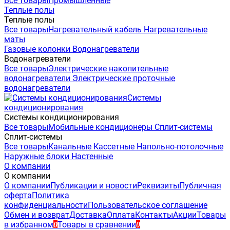
Все товары
Промышленные
Теплые полы
Теплые полы
Все товары
Нагревательный кабель
Нагревательные
маты
Газовые колонки
Водонагреватели
Водонагреватели
Все товары
Электрические накопительные
водонагреватели
Электрические проточные
водонагреватели
Системы
кондиционирования
Системы кондиционирования
Все товары
Мобильные кондиционеры
Сплит-системы
Сплит-системы
Все товары
Канальные
Кассетные
Напольно-потолочные
Наружные блоки
Настенные
О компании
О компании
О компании
Публикации и новости
Реквизиты
Публичная
оферта
Политика
конфиденциальности
Пользовательское соглашение
Обмен и возврат
Доставка
Оплата
Контакты
Акции
Товары
в избранном
Товары в сравнении
0
0