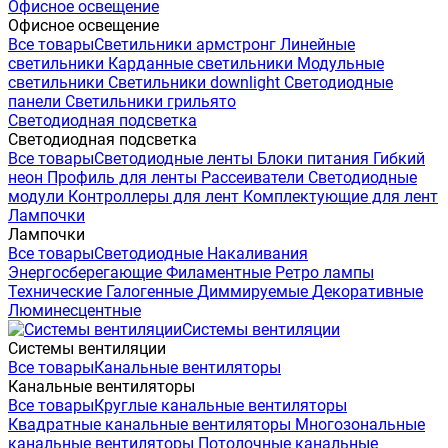
Офисное освещение
Офисное освещение
Все товары
Светильники армстронг
Линейные
светильники
Карданные светильники
Модульные
светильники
Светильники downlight
Светодиодные
панели
Светильники грильято
Светодиодная подсветка
Светодиодная подсветка
Все товары
Светодиодные ленты
Блоки питания
Гибкий
неон
Профиль для ленты
Рассеиватели
Светодиодные
модули
Контроллеры для лент
Комплектующие для лент
Лампочки
Лампочки
Все товары
Светодиодные
Накаливания
Энергосберегающие
Филаментные
Ретро лампы
Технические
Галогенные
Диммируемые
Декоративные
Люминесцентные
Системы вентиляции
Системы вентиляции
Все товары
Канальные вентиляторы
Канальные вентиляторы
Все товары
Круглые канальные вентиляторы
Квадратные канальные вентиляторы
Многозональные
канальные вентиляторы
Потолочные канальные