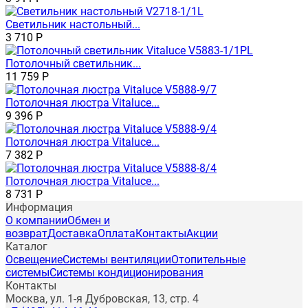
Светильник настольный...
3 710
Р
Потолочный светильник...
11 759
Р
Потолочная люстра Vitaluce...
9 396
Р
Потолочная люстра Vitaluce...
7 382
Р
Потолочная люстра Vitaluce...
8 731
Р
Информация
О компании
Обмен и
возврат
Доставка
Оплата
Контакты
Акции
Каталог
Освещение
Системы вентиляции
Отопительные
системы
Системы кондиционирования
Контакты
Москва, ул. 1-я Дубровская, 13, стр. 4