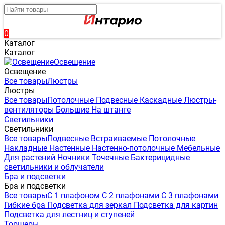
0
Каталог
Каталог
Освещение
Освещение
Все товары
Люстры
Люстры
Все товары
Потолочные
Подвесные
Каскадные
Люстры-
вентиляторы
Большие
На штанге
Светильники
Светильники
Все товары
Подвесные
Встраиваемые
Потолочные
Накладные
Настенные
Настенно-потолочные
Мебельные
Для растений
Ночники
Точечные
Бактерицидные
светильники и облучатели
Бра и подсветки
Бра и подсветки
Все товары
С 1 плафоном
С 2 плафонами
С 3 плафонами
Гибкие бра
Подсветка для зеркал
Подсветка для картин
Подсветка для лестниц и ступеней
Торшеры