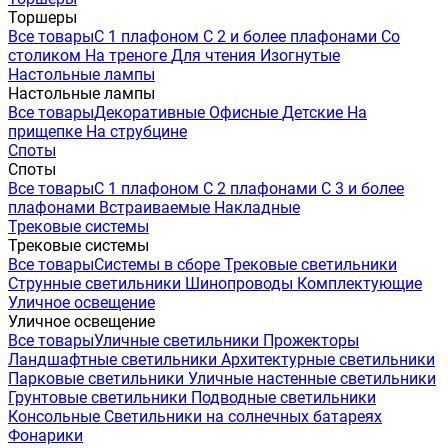
Торшеры
Все товары
С 1 плафоном
С 2 и более плафонами
Со
столиком
На треноге
Для чтения
Изогнутые
Настольные лампы
Настольные лампы
Все товары
Декоративные
Офисные
Детские
На
прищепке
На струбцине
Споты
Споты
Все товары
С 1 плафоном
С 2 плафонами
С 3 и более
плафонами
Встраиваемые
Накладные
Трековые системы
Трековые системы
Все товары
Системы в сборе
Трековые светильники
Струнные светильники
Шинопроводы
Комплектующие
Уличное освещение
Уличное освещение
Все товары
Уличные светильники
Прожекторы
Ландшафтные светильники
Архитектурные светильники
Парковые светильники
Уличные настенные светильники
Грунтовые светильники
Подводные светильники
Консольные
Светильники на солнечных батареях
Фонарики