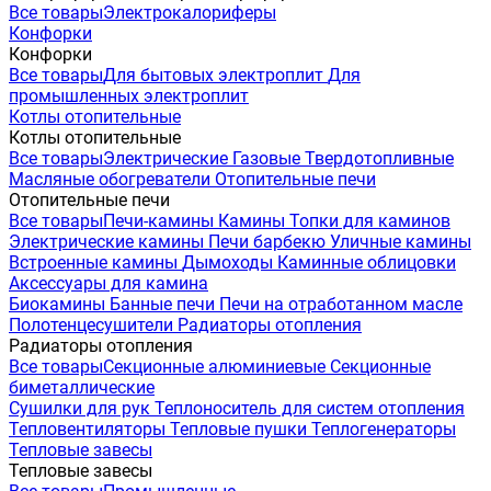
Все товары
Электрокалориферы
Конфорки
Конфорки
Все товары
Для бытовых электроплит
Для
промышленных электроплит
Котлы отопительные
Котлы отопительные
Все товары
Электрические
Газовые
Твердотопливные
Масляные обогреватели
Отопительные печи
Отопительные печи
Все товары
Печи-камины
Камины
Топки для каминов
Электрические камины
Печи барбекю
Уличные камины
Встроенные камины
Дымоходы
Каминные облицовки
Аксессуары для камина
Биокамины
Банные печи
Печи на отработанном масле
Полотенцесушители
Радиаторы отопления
Радиаторы отопления
Все товары
Секционные алюминиевые
Секционные
биметаллические
Сушилки для рук
Теплоноситель для систем отопления
Тепловентиляторы
Тепловые пушки
Теплогенераторы
Тепловые завесы
Тепловые завесы