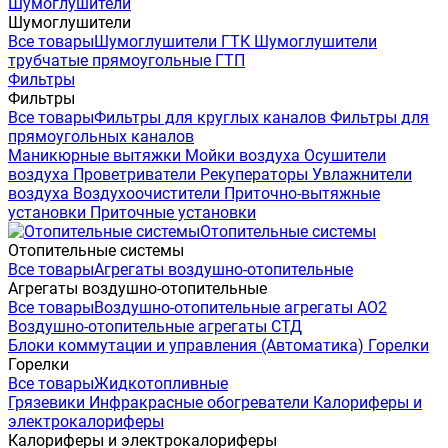
Шумоглушители
Шумоглушители
Все товары
Шумоглушители ГТК
Шумоглушители
трубчатые прямоугольные ГТП
Фильтры
Фильтры
Все товары
Фильтры для круглых каналов
Фильтры для
прямоугольных каналов
Маникюрные вытяжки
Мойки воздуха
Осушители
воздуха
Проветриватели
Рекуператоры
Увлажнители
воздуха
Воздухоочистители
Приточно-вытяжные
установки
Приточные установки
Отопительные системы
Отопительные системы
Все товары
Агрегаты воздушно-отопительные
Агрегаты воздушно-отопительные
Все товары
Воздушно-отопительные агрегаты АО2
Воздушно-отопительные агрегаты СТД
Блоки коммутации и управления (Автоматика)
Горелки
Горелки
Все товары
Жидкотопливные
Грязевики
Инфракрасные обогреватели
Калориферы и
электрокалориферы
Калориферы и электрокалориферы