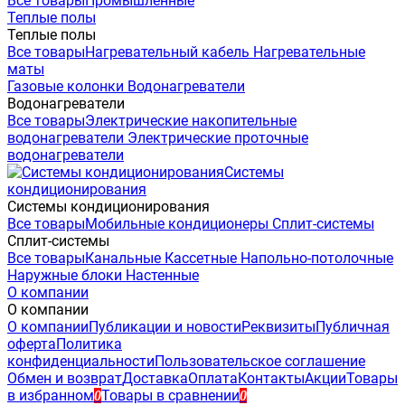
Все товары
Промышленные
Теплые полы
Теплые полы
Все товары
Нагревательный кабель
Нагревательные
маты
Газовые колонки
Водонагреватели
Водонагреватели
Все товары
Электрические накопительные
водонагреватели
Электрические проточные
водонагреватели
Системы
кондиционирования
Системы кондиционирования
Все товары
Мобильные кондиционеры
Сплит-системы
Сплит-системы
Все товары
Канальные
Кассетные
Напольно-потолочные
Наружные блоки
Настенные
О компании
О компании
О компании
Публикации и новости
Реквизиты
Публичная
оферта
Политика
конфиденциальности
Пользовательское соглашение
Обмен и возврат
Доставка
Оплата
Контакты
Акции
Товары
в избранном
Товары в сравнении
0
0