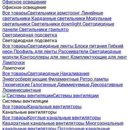
Офисное освещение
Офисное освещение
Все товары
Светильники армстронг
Линейные
светильники
Карданные светильники
Модульные
светильники
Светильники downlight
Светодиодные
панели
Светильники грильято
Светодиодная подсветка
Светодиодная подсветка
Все товары
Светодиодные ленты
Блоки питания
Гибкий
неон
Профиль для ленты
Рассеиватели
Светодиодные
модули
Контроллеры для лент
Комплектующие для лент
Лампочки
Лампочки
Все товары
Светодиодные
Накаливания
Энергосберегающие
Филаментные
Ретро лампы
Технические
Галогенные
Диммируемые
Декоративные
Люминесцентные
Системы вентиляции
Системы вентиляции
Все товары
Канальные вентиляторы
Канальные вентиляторы
Все товары
Круглые канальные вентиляторы
Квадратные канальные вентиляторы
Многозональные
канальные вентиляторы
Потолочные канальные