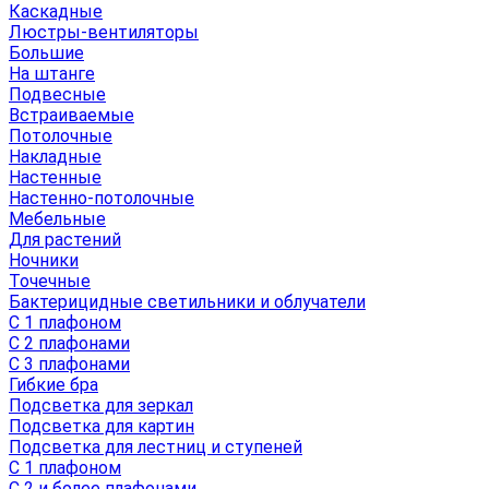
Каскадные
Люстры-вентиляторы
Большие
На штанге
Подвесные
Встраиваемые
Потолочные
Накладные
Настенные
Настенно-потолочные
Мебельные
Для растений
Ночники
Точечные
Бактерицидные светильники и облучатели
С 1 плафоном
С 2 плафонами
С 3 плафонами
Гибкие бра
Подсветка для зеркал
Подсветка для картин
Подсветка для лестниц и ступеней
С 1 плафоном
С 2 и более плафонами