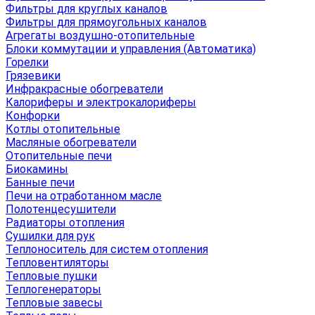
Фильтры для круглых каналов
Фильтры для прямоугольных каналов
Агрегаты воздушно-отопительные
Блоки коммутации и управления (Автоматика)
Горелки
Грязевики
Инфракрасные обогреватели
Калориферы и электрокалориферы
Конфорки
Котлы отопительные
Масляные обогреватели
Отопительные печи
Биокамины
Банные печи
Печи на отработанном масле
Полотенцесушители
Радиаторы отопления
Сушилки для рук
Теплоноситель для систем отопления
Тепловентиляторы
Тепловые пушки
Теплогенераторы
Тепловые завесы