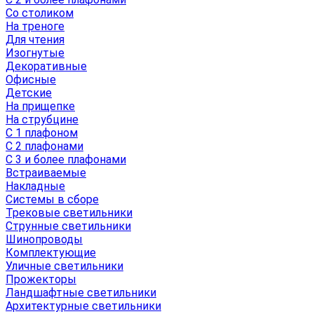
Со столиком
На треноге
Для чтения
Изогнутые
Декоративные
Офисные
Детские
На прищепке
На струбцине
С 1 плафоном
С 2 плафонами
С 3 и более плафонами
Встраиваемые
Накладные
Системы в сборе
Трековые светильники
Струнные светильники
Шинопроводы
Комплектующие
Уличные светильники
Прожекторы
Ландшафтные светильники
Архитектурные светильники