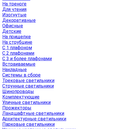
На треноге
Для чтения
Изогнутые
Декоративные
Офисные
Детские
На прищепке
На струбцине
С 1 плафоном
С 2 плафонами
С 3 и более плафонами
Встраиваемые
Накладные
Системы в сборе
Трековые светильники
Струнные светильники
Шинопроводы
Комплектующие
Уличные светильники
Прожекторы
Ландшафтные светильники
Архитектурные светильники
Парковые светильники