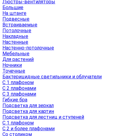
Люстры-вентиляторы
Большие
На штанге
Подвесные
Встраиваемые
Потолочные
Накладные
Настенные
Настенно-потолочные
Мебельные
Для растений
Ночники
Точечные
Бактерицидные светильники и облучатели
С 1 плафоном
С 2 плафонами
С 3 плафонами
Гибкие бра
Подсветка для зеркал
Подсветка для картин
Подсветка для лестниц и ступеней
С 1 плафоном
С 2 и более плафонами
Со столиком