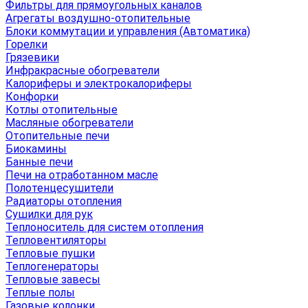
Фильтры для прямоугольных каналов
Агрегаты воздушно-отопительные
Блоки коммутации и управления (Автоматика)
Горелки
Грязевики
Инфракрасные обогреватели
Калориферы и электрокалориферы
Конфорки
Котлы отопительные
Масляные обогреватели
Отопительные печи
Биокамины
Банные печи
Печи на отработанном масле
Полотенцесушители
Радиаторы отопления
Сушилки для рук
Теплоноситель для систем отопления
Тепловентиляторы
Тепловые пушки
Теплогенераторы
Тепловые завесы
Теплые полы
Газовые колонки