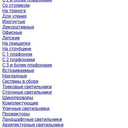
Со столиком
На треноге
Для чтения
Изогнутые
Декоративные
Офисные
Детские
На прищепке
На струбцине
С 1 плафоном
С 2 плафонами
С 3 и более плафонами
Встраиваемые
Накладные
Системы в сборе
Трековые светильники
Струнные светильники
Шинопроводы
Комплектующие
Уличные светильники
Прожекторы
Ландшафтные светильники
Архитектурные светильники