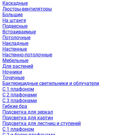
Каскадные
Люстры-вентиляторы
Большие
На штанге
Подвесные
Встраиваемые
Потолочные
Накладные
Настенные
Настенно-потолочные
Мебельные
Для растений
Ночники
Точечные
Бактерицидные светильники и облучатели
С 1 плафоном
С 2 плафонами
С 3 плафонами
Гибкие бра
Подсветка для зеркал
Подсветка для картин
Подсветка для лестниц и ступеней
С 1 плафоном
С 2 и более плафонами