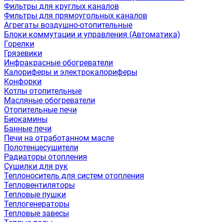
Фильтры для круглых каналов
Фильтры для прямоугольных каналов
Агрегаты воздушно-отопительные
Блоки коммутации и управления (Автоматика)
Горелки
Грязевики
Инфракрасные обогреватели
Калориферы и электрокалориферы
Конфорки
Котлы отопительные
Масляные обогреватели
Отопительные печи
Биокамины
Банные печи
Печи на отработанном масле
Полотенцесушители
Радиаторы отопления
Сушилки для рук
Теплоноситель для систем отопления
Тепловентиляторы
Тепловые пушки
Теплогенераторы
Тепловые завесы