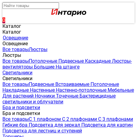
0
Каталог
Каталог
Освещение
Освещение
Все товары
Люстры
Люстры
Все товары
Потолочные
Подвесные
Каскадные
Люстры-
вентиляторы
Большие
На штанге
Светильники
Светильники
Все товары
Подвесные
Встраиваемые
Потолочные
Накладные
Настенные
Настенно-потолочные
Мебельные
Для растений
Ночники
Точечные
Бактерицидные
светильники и облучатели
Бра и подсветки
Бра и подсветки
Все товары
С 1 плафоном
С 2 плафонами
С 3 плафонами
Гибкие бра
Подсветка для зеркал
Подсветка для картин
Подсветка для лестниц и ступеней
Торшеры