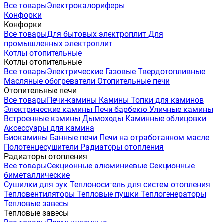
Все товары
Электрокалориферы
Конфорки
Конфорки
Все товары
Для бытовых электроплит
Для
промышленных электроплит
Котлы отопительные
Котлы отопительные
Все товары
Электрические
Газовые
Твердотопливные
Масляные обогреватели
Отопительные печи
Отопительные печи
Все товары
Печи-камины
Камины
Топки для каминов
Электрические камины
Печи барбекю
Уличные камины
Встроенные камины
Дымоходы
Каминные облицовки
Аксессуары для камина
Биокамины
Банные печи
Печи на отработанном масле
Полотенцесушители
Радиаторы отопления
Радиаторы отопления
Все товары
Секционные алюминиевые
Секционные
биметаллические
Сушилки для рук
Теплоноситель для систем отопления
Тепловентиляторы
Тепловые пушки
Теплогенераторы
Тепловые завесы
Тепловые завесы