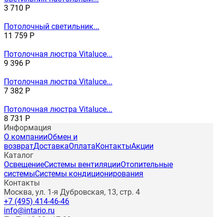
3 710
Р
Потолочный светильник...
11 759
Р
Потолочная люстра Vitaluce...
9 396
Р
Потолочная люстра Vitaluce...
7 382
Р
Потолочная люстра Vitaluce...
8 731
Р
Информация
О компании
Обмен и
возврат
Доставка
Оплата
Контакты
Акции
Каталог
Освещение
Системы вентиляции
Отопительные
системы
Системы кондиционирования
Контакты
Москва, ул. 1-я Дубровская, 13, стр. 4
+7 (495) 414-46-46
info@intario.ru