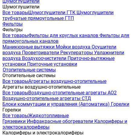
Шумоглушители
Шумоглушители
Все товары
Шумоглушители ГТК
Шумоглушители
трубчатые прямоугольные ГТП
Фильтры
Фильтры
Все товары
Фильтры для круглых каналов
Фильтры для
прямоугольных каналов
Маникюрные вытяжки
Мойки воздуха
Осушители
воздуха
Проветриватели
Рекуператоры
Увлажнители
воздуха
Воздухоочистители
Приточно-вытяжные
установки
Приточные установки
Отопительные системы
Отопительные системы
Все товары
Агрегаты воздушно-отопительные
Агрегаты воздушно-отопительные
Все товары
Воздушно-отопительные агрегаты АО2
Воздушно-отопительные агрегаты СТД
Блоки коммутации и управления (Автоматика)
Горелки
Горелки
Все товары
Жидкотопливные
Грязевики
Инфракрасные обогреватели
Калориферы и
электрокалориферы
Калориферы и электрокалориферы