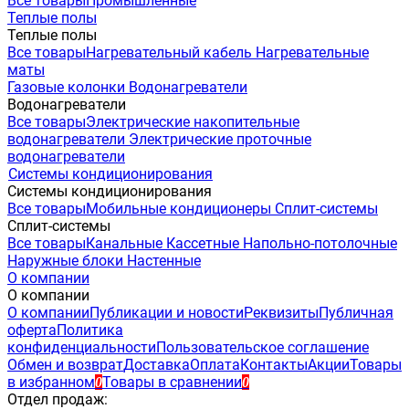
Все товары
Промышленные
Теплые полы
Теплые полы
Все товары
Нагревательный кабель
Нагревательные
маты
Газовые колонки
Водонагреватели
Водонагреватели
Все товары
Электрические накопительные
водонагреватели
Электрические проточные
водонагреватели
Системы кондиционирования
Системы кондиционирования
Все товары
Мобильные кондиционеры
Сплит-системы
Сплит-системы
Все товары
Канальные
Кассетные
Напольно-потолочные
Наружные блоки
Настенные
О компании
О компании
О компании
Публикации и новости
Реквизиты
Публичная
оферта
Политика
конфиденциальности
Пользовательское соглашение
Обмен и возврат
Доставка
Оплата
Контакты
Акции
Товары
в избранном
Товары в сравнении
0
0
Отдел продаж: