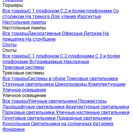
Торшеры
Все товары
С 1 плафоном
С 2 и более плафонами
Со
столиком
На треноге
Для чтения
Изогнутые
Настольные лампы
Настольные лампы
Все товары
Декоративные
Офисные
Детские
На
прищепке
На струбцине
Споты
Споты
Все товары
С 1 плафоном
С 2 плафонами
С 3 и более
плафонами
Встраиваемые
Накладные
Трековые системы
Трековые системы
Все товары
Системы в сборе
Трековые светильники
Струнные светильники
Шинопроводы
Комплектующие
Уличное освещение
Уличное освещение
Все товары
Уличные светильники
Прожекторы
Ландшафтные светильники
Архитектурные светильники
Парковые светильники
Уличные настенные светильники
Грунтовые светильники
Подводные светильники
Консольные
Светильники на солнечных батареях
Фонарики