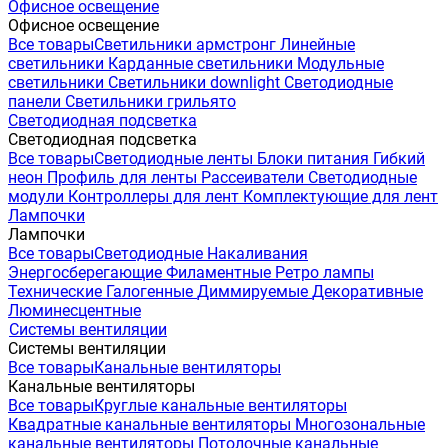
Офисное освещение
Офисное освещение
Все товары
Светильники армстронг
Линейные
светильники
Карданные светильники
Модульные
светильники
Светильники downlight
Светодиодные
панели
Светильники грильято
Светодиодная подсветка
Светодиодная подсветка
Все товары
Светодиодные ленты
Блоки питания
Гибкий
неон
Профиль для ленты
Рассеиватели
Светодиодные
модули
Контроллеры для лент
Комплектующие для лент
Лампочки
Лампочки
Все товары
Светодиодные
Накаливания
Энергосберегающие
Филаментные
Ретро лампы
Технические
Галогенные
Диммируемые
Декоративные
Люминесцентные
Системы вентиляции
Системы вентиляции
Все товары
Канальные вентиляторы
Канальные вентиляторы
Все товары
Круглые канальные вентиляторы
Квадратные канальные вентиляторы
Многозональные
канальные вентиляторы
Потолочные канальные