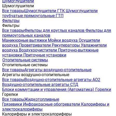
Шумоглушители
Шумоглушители
Все товары
Шумоглушители ГТК
Шумоглушители
трубчатые прямоугольные ГТП
Фильтры
Фильтры
Все товары
Фильтры для круглых каналов
Фильтры для
прямоугольных каналов
Маникюрные вытяжки
Мойки воздуха
Осушители
воздуха
Проветриватели
Рекуператоры
Увлажнители
воздуха
Воздухоочистители
Приточно-вытяжные
установки
Приточные установки
Отопительные системы
Отопительные системы
Все товары
Агрегаты воздушно-отопительные
Агрегаты воздушно-отопительные
Все товары
Воздушно-отопительные агрегаты АО2
Воздушно-отопительные агрегаты СТД
Блоки коммутации и управления (Автоматика)
Горелки
Горелки
Все товары
Жидкотопливные
Грязевики
Инфракрасные обогреватели
Калориферы и
электрокалориферы
Калориферы и электрокалориферы