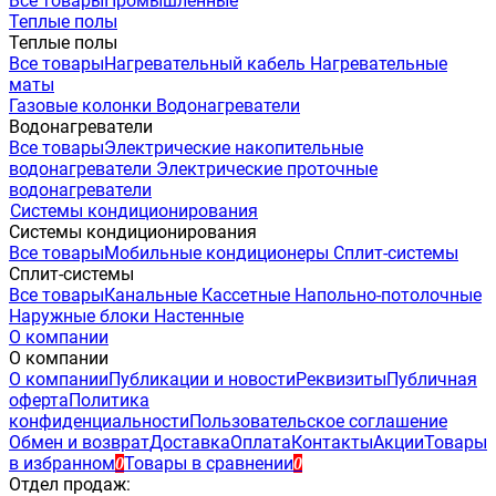
Все товары
Промышленные
Теплые полы
Теплые полы
Все товары
Нагревательный кабель
Нагревательные
маты
Газовые колонки
Водонагреватели
Водонагреватели
Все товары
Электрические накопительные
водонагреватели
Электрические проточные
водонагреватели
Системы кондиционирования
Системы кондиционирования
Все товары
Мобильные кондиционеры
Сплит-системы
Сплит-системы
Все товары
Канальные
Кассетные
Напольно-потолочные
Наружные блоки
Настенные
О компании
О компании
О компании
Публикации и новости
Реквизиты
Публичная
оферта
Политика
конфиденциальности
Пользовательское соглашение
Обмен и возврат
Доставка
Оплата
Контакты
Акции
Товары
в избранном
Товары в сравнении
0
0
Отдел продаж: