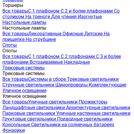
Торшеры
Все товары
С 1 плафоном
С 2 и более плафонами
Со
столиком
На треноге
Для чтения
Изогнутые
Настольные лампы
Настольные лампы
Все товары
Декоративные
Офисные
Детские
На
прищепке
На струбцине
Споты
Споты
Все товары
С 1 плафоном
С 2 плафонами
С 3 и более
плафонами
Встраиваемые
Накладные
Трековые системы
Трековые системы
Все товары
Системы в сборе
Трековые светильники
Струнные светильники
Шинопроводы
Комплектующие
Уличное освещение
Уличное освещение
Все товары
Уличные светильники
Прожекторы
Ландшафтные светильники
Архитектурные светильники
Парковые светильники
Уличные настенные светильники
Грунтовые светильники
Подводные светильники
Консольные
Светильники на солнечных батареях
Фонарики