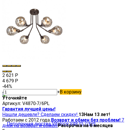
2 621
Р
4 679
Р
-44%
-
+
В корзину
Уточняйте
Артикул:
V4870-7/6PL
Гарантия лучшей цены!
Нашли дешевле? Сделаем скидку!
13
Нам 13 лет!
Работаем с 2012 года.
Возврат и обмен без проблем!
7
дней на возврат и обмен.
Рассрочка на 6 месяцев