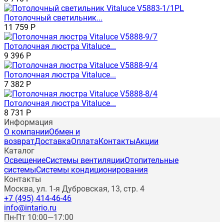
Потолочный светильник...
11 759
Р
Потолочная люстра Vitaluce...
9 396
Р
Потолочная люстра Vitaluce...
7 382
Р
Потолочная люстра Vitaluce...
8 731
Р
Информация
О компании
Обмен и
возврат
Доставка
Оплата
Контакты
Акции
Каталог
Освещение
Системы вентиляции
Отопительные
системы
Системы кондиционирования
Контакты
Москва, ул. 1-я Дубровская, 13, стр. 4
+7 (495) 414-46-46
info@intario.ru
Пн-Пт 10:00—17:00