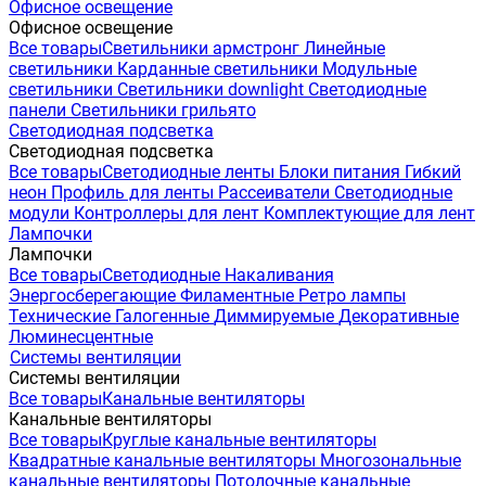
Офисное освещение
Офисное освещение
Все товары
Светильники армстронг
Линейные
светильники
Карданные светильники
Модульные
светильники
Светильники downlight
Светодиодные
панели
Светильники грильято
Светодиодная подсветка
Светодиодная подсветка
Все товары
Светодиодные ленты
Блоки питания
Гибкий
неон
Профиль для ленты
Рассеиватели
Светодиодные
модули
Контроллеры для лент
Комплектующие для лент
Лампочки
Лампочки
Все товары
Светодиодные
Накаливания
Энергосберегающие
Филаментные
Ретро лампы
Технические
Галогенные
Диммируемые
Декоративные
Люминесцентные
Системы вентиляции
Системы вентиляции
Все товары
Канальные вентиляторы
Канальные вентиляторы
Все товары
Круглые канальные вентиляторы
Квадратные канальные вентиляторы
Многозональные
канальные вентиляторы
Потолочные канальные