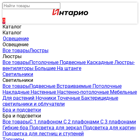
0
Каталог
Каталог
Освещение
Освещение
Все товары
Люстры
Люстры
Все товары
Потолочные
Подвесные
Каскадные
Люстры-
вентиляторы
Большие
На штанге
Светильники
Светильники
Все товары
Подвесные
Встраиваемые
Потолочные
Накладные
Настенные
Настенно-потолочные
Мебельные
Для растений
Ночники
Точечные
Бактерицидные
светильники и облучатели
Бра и подсветки
Бра и подсветки
Все товары
С 1 плафоном
С 2 плафонами
С 3 плафонами
Гибкие бра
Подсветка для зеркал
Подсветка для картин
Подсветка для лестниц и ступеней
Торшеры