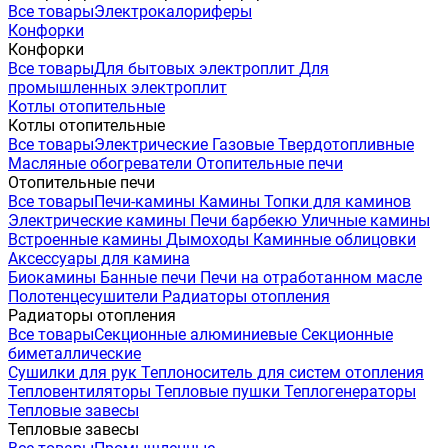
Все товары
Электрокалориферы
Конфорки
Конфорки
Все товары
Для бытовых электроплит
Для
промышленных электроплит
Котлы отопительные
Котлы отопительные
Все товары
Электрические
Газовые
Твердотопливные
Масляные обогреватели
Отопительные печи
Отопительные печи
Все товары
Печи-камины
Камины
Топки для каминов
Электрические камины
Печи барбекю
Уличные камины
Встроенные камины
Дымоходы
Каминные облицовки
Аксессуары для камина
Биокамины
Банные печи
Печи на отработанном масле
Полотенцесушители
Радиаторы отопления
Радиаторы отопления
Все товары
Секционные алюминиевые
Секционные
биметаллические
Сушилки для рук
Теплоноситель для систем отопления
Тепловентиляторы
Тепловые пушки
Теплогенераторы
Тепловые завесы
Тепловые завесы