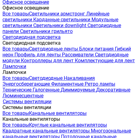
Офисное освещение
Офисное освещение
Все товары
Светильники армстронг
Линейные
светильники
Карданные светильники
Модульные
светильники
Светильники downlight
Светодиодные
панели
Светильники грильято
Светодиодная подсветка
Светодиодная подсветка
Все товары
Светодиодные ленты
Блоки питания
Гибкий
неон
Профиль для ленты
Рассеиватели
Светодиодные
модули
Контроллеры для лент
Комплектующие для лент
Лампочки
Лампочки
Все товары
Светодиодные
Накаливания
Энергосберегающие
Филаментные
Ретро лампы
Технические
Галогенные
Диммируемые
Декоративные
Люминесцентные
Системы вентиляции
Системы вентиляции
Все товары
Канальные вентиляторы
Канальные вентиляторы
Все товары
Круглые канальные вентиляторы
Квадратные канальные вентиляторы
Многозональные
канальные вентиляторы
Потолочные канальные