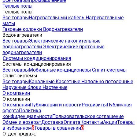
Все товары
Промышленные
Теплые полы
Теплые полы
Все товары
Нагревательный кабель
Нагревательные
маты
Газовые колонки
Водонагреватели
Водонагреватели
Все товары
Электрические накопительные
водонагреватели
Электрические проточные
водонагреватели
Системы кондиционирования
Системы кондиционирования
Все товары
Мобильные кондиционеры
Сплит-системы
Сплит-системы
Все товары
Канальные
Кассетные
Напольно-потолочные
Наружные блоки
Настенные
О компании
О компании
О компании
Публикации и новости
Реквизиты
Публичная
оферта
Политика
конфиденциальности
Пользовательское соглашение
Обмен и возврат
Доставка
Оплата
Контакты
Акции
Товары
в избранном
Товары в сравнении
0
0
Отдел продаж: