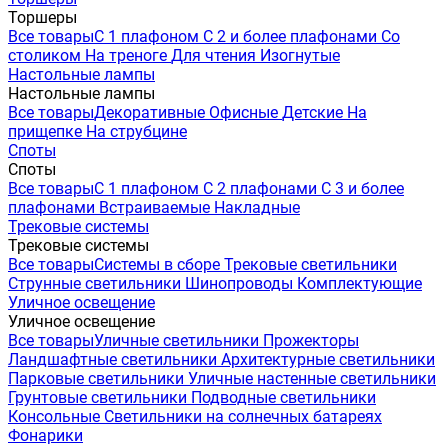
Торшеры
Все товары
С 1 плафоном
С 2 и более плафонами
Со
столиком
На треноге
Для чтения
Изогнутые
Настольные лампы
Настольные лампы
Все товары
Декоративные
Офисные
Детские
На
прищепке
На струбцине
Споты
Споты
Все товары
С 1 плафоном
С 2 плафонами
С 3 и более
плафонами
Встраиваемые
Накладные
Трековые системы
Трековые системы
Все товары
Системы в сборе
Трековые светильники
Струнные светильники
Шинопроводы
Комплектующие
Уличное освещение
Уличное освещение
Все товары
Уличные светильники
Прожекторы
Ландшафтные светильники
Архитектурные светильники
Парковые светильники
Уличные настенные светильники
Грунтовые светильники
Подводные светильники
Консольные
Светильники на солнечных батареях
Фонарики