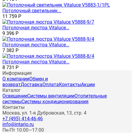
Потолочный светильник...
11 759
Р
Потолочная люстра Vitaluce...
9 396
Р
Потолочная люстра Vitaluce...
7 382
Р
Потолочная люстра Vitaluce...
8 731
Р
Информация
О компании
Обмен и
возврат
Доставка
Оплата
Контакты
Акции
Каталог
Освещение
Системы вентиляции
Отопительные
системы
Системы кондиционирования
Контакты
Москва, ул. 1-я Дубровская, 13, стр. 4
+7 (495) 414-46-46
info@intario.ru
Пн-Пт 10:00—17:00