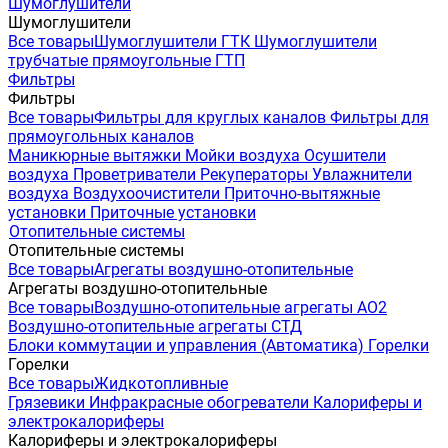
Шумоглушители
Шумоглушители
Все товары
Шумоглушители ГТК
Шумоглушители
трубчатые прямоугольные ГТП
Фильтры
Фильтры
Все товары
Фильтры для круглых каналов
Фильтры для
прямоугольных каналов
Маникюрные вытяжки
Мойки воздуха
Осушители
воздуха
Проветриватели
Рекуператоры
Увлажнители
воздуха
Воздухоочистители
Приточно-вытяжные
установки
Приточные установки
Отопительные системы
Отопительные системы
Все товары
Агрегаты воздушно-отопительные
Агрегаты воздушно-отопительные
Все товары
Воздушно-отопительные агрегаты АО2
Воздушно-отопительные агрегаты СТД
Блоки коммутации и управления (Автоматика)
Горелки
Горелки
Все товары
Жидкотопливные
Грязевики
Инфракрасные обогреватели
Калориферы и
электрокалориферы
Калориферы и электрокалориферы