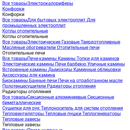
Все товары
Электрокалориферы
Конфорки
Конфорки
Все товары
Для бытовых электроплит
Для
промышленных электроплит
Котлы отопительные
Котлы отопительные
Все товары
Электрические
Газовые
Твердотопливные
Масляные обогреватели
Отопительные печи
Отопительные печи
Все товары
Печи-камины
Камины
Топки для каминов
Электрические камины
Печи барбекю
Уличные камины
Встроенные камины
Дымоходы
Каминные облицовки
Аксессуары для камина
Биокамины
Банные печи
Печи на отработанном масле
Полотенцесушители
Радиаторы отопления
Радиаторы отопления
Все товары
Секционные алюминиевые
Секционные
биметаллические
Сушилки для рук
Теплоноситель для систем отопления
Тепловентиляторы
Тепловые пушки
Теплогенераторы
Тепловые завесы
Тепловые завесы