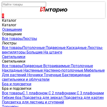
0
Каталог
Каталог
Освещение
Освещение
Все товары
Люстры
Люстры
Все товары
Потолочные
Подвесные
Каскадные
Люстры-
вентиляторы
Большие
На штанге
Светильники
Светильники
Все товары
Подвесные
Встраиваемые
Потолочные
Накладные
Настенные
Настенно-потолочные
Мебельные
Для растений
Ночники
Точечные
Бактерицидные
светильники и облучатели
Бра и подсветки
Бра и подсветки
Все товары
С 1 плафоном
С 2 плафонами
С 3 плафонами
Гибкие бра
Подсветка для зеркал
Подсветка для картин
Подсветка для лестниц и ступеней
Торшеры