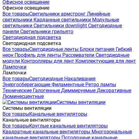
Офисное освещение
Офисное освещение
Все товары
Светильники армстронг
Линейные
светильники
Карданные светильники
Модульные
светильники
Светильники downlight
Светодиодные
панели
Светильники грильято
Светодиодная подсветка
Светодиодная подсветка
Все товары
Светодиодные ленты
Блоки питания
Гибкий
неон
Профиль для ленты
Рассеиватели
Светодиодные
модули
Контроллеры для лент
Комплектующие для лент
Лампочки
Лампочки
Все товары
Светодиодные
Накаливания
Энергосберегающие
Филаментные
Ретро лампы
Технические
Галогенные
Диммируемые
Декоративные
Люминесцентные
Системы вентиляции
Системы вентиляции
Все товары
Канальные вентиляторы
Канальные вентиляторы
Все товары
Круглые канальные вентиляторы
Квадратные канальные вентиляторы
Многозональные
канальные вентиляторы
Потолочные канальные