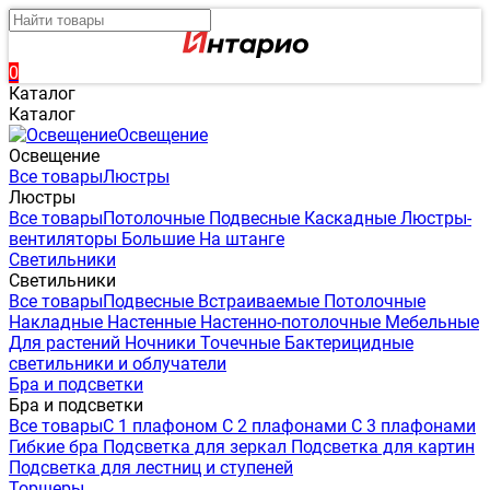
0
Каталог
Каталог
Освещение
Освещение
Все товары
Люстры
Люстры
Все товары
Потолочные
Подвесные
Каскадные
Люстры-
вентиляторы
Большие
На штанге
Светильники
Светильники
Все товары
Подвесные
Встраиваемые
Потолочные
Накладные
Настенные
Настенно-потолочные
Мебельные
Для растений
Ночники
Точечные
Бактерицидные
светильники и облучатели
Бра и подсветки
Бра и подсветки
Все товары
С 1 плафоном
С 2 плафонами
С 3 плафонами
Гибкие бра
Подсветка для зеркал
Подсветка для картин
Подсветка для лестниц и ступеней
Торшеры