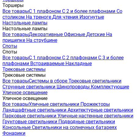
Торшеры
Все товары
С 1 плафоном
С 2 и более плафонами
Со
столиком
На треноге
Для чтения
Изогнутые
Настольные лампы
Настольные лампы
Все товары
Декоративные
Офисные
Детские
На
прищепке
На струбцине
Споты
Споты
Все товары
С 1 плафоном
С 2 плафонами
С 3 и более
плафонами
Встраиваемые
Накладные
Трековые системы
Трековые системы
Все товары
Системы в сборе
Трековые светильники
Струнные светильники
Шинопроводы
Комплектующие
Уличное освещение
Уличное освещение
Все товары
Уличные светильники
Прожекторы
Ландшафтные светильники
Архитектурные светильники
Парковые светильники
Уличные настенные светильники
Грунтовые светильники
Подводные светильники
Консольные
Светильники на солнечных батареях
Фонарики