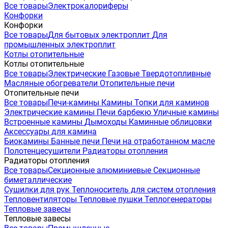
Все товары
Электрокалориферы
Конфорки
Конфорки
Все товары
Для бытовых электроплит
Для
промышленных электроплит
Котлы отопительные
Котлы отопительные
Все товары
Электрические
Газовые
Твердотопливные
Масляные обогреватели
Отопительные печи
Отопительные печи
Все товары
Печи-камины
Камины
Топки для каминов
Электрические камины
Печи барбекю
Уличные камины
Встроенные камины
Дымоходы
Каминные облицовки
Аксессуары для камина
Биокамины
Банные печи
Печи на отработанном масле
Полотенцесушители
Радиаторы отопления
Радиаторы отопления
Все товары
Секционные алюминиевые
Секционные
биметаллические
Сушилки для рук
Теплоноситель для систем отопления
Тепловентиляторы
Тепловые пушки
Теплогенераторы
Тепловые завесы
Тепловые завесы