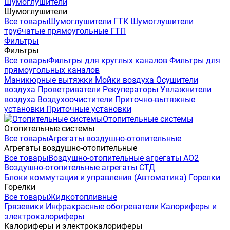
Шумоглушители
Шумоглушители
Все товары
Шумоглушители ГТК
Шумоглушители
трубчатые прямоугольные ГТП
Фильтры
Фильтры
Все товары
Фильтры для круглых каналов
Фильтры для
прямоугольных каналов
Маникюрные вытяжки
Мойки воздуха
Осушители
воздуха
Проветриватели
Рекуператоры
Увлажнители
воздуха
Воздухоочистители
Приточно-вытяжные
установки
Приточные установки
Отопительные системы
Отопительные системы
Все товары
Агрегаты воздушно-отопительные
Агрегаты воздушно-отопительные
Все товары
Воздушно-отопительные агрегаты АО2
Воздушно-отопительные агрегаты СТД
Блоки коммутации и управления (Автоматика)
Горелки
Горелки
Все товары
Жидкотопливные
Грязевики
Инфракрасные обогреватели
Калориферы и
электрокалориферы
Калориферы и электрокалориферы