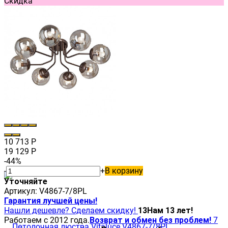
Скидка
10 713
Р
19 129
Р
-44%
-
+
В корзину
Уточняйте
Артикул:
V4867-7/8PL
Гарантия лучшей цены!
Нашли дешевле? Сделаем скидку!
13
Нам 13 лет!
Работаем с 2012 года.
Возврат и обмен без проблем!
7