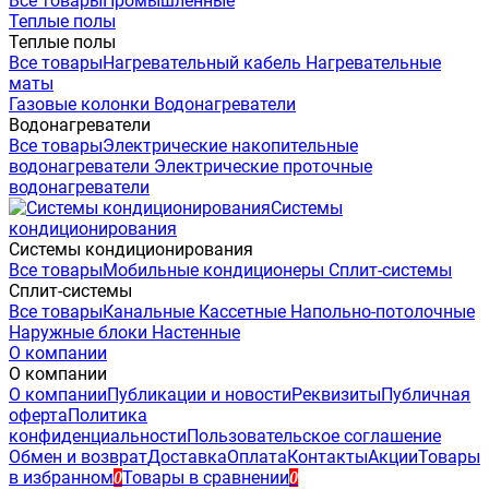
Все товары
Промышленные
Теплые полы
Теплые полы
Все товары
Нагревательный кабель
Нагревательные
маты
Газовые колонки
Водонагреватели
Водонагреватели
Все товары
Электрические накопительные
водонагреватели
Электрические проточные
водонагреватели
Системы
кондиционирования
Системы кондиционирования
Все товары
Мобильные кондиционеры
Сплит-системы
Сплит-системы
Все товары
Канальные
Кассетные
Напольно-потолочные
Наружные блоки
Настенные
О компании
О компании
О компании
Публикации и новости
Реквизиты
Публичная
оферта
Политика
конфиденциальности
Пользовательское соглашение
Обмен и возврат
Доставка
Оплата
Контакты
Акции
Товары
в избранном
Товары в сравнении
0
0