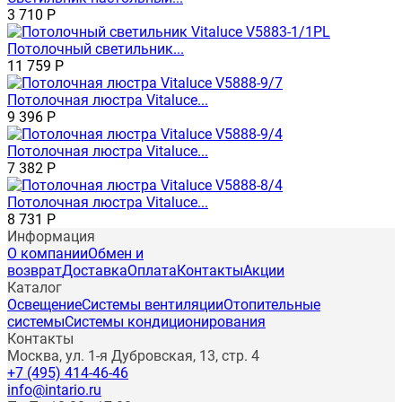
3 710
Р
Потолочный светильник...
11 759
Р
Потолочная люстра Vitaluce...
9 396
Р
Потолочная люстра Vitaluce...
7 382
Р
Потолочная люстра Vitaluce...
8 731
Р
Информация
О компании
Обмен и
возврат
Доставка
Оплата
Контакты
Акции
Каталог
Освещение
Системы вентиляции
Отопительные
системы
Системы кондиционирования
Контакты
Москва, ул. 1-я Дубровская, 13, стр. 4
+7 (495) 414-46-46
info@intario.ru