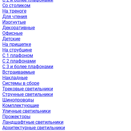
Со столиком
На треноге
Для чтения
Изогнутые
Декоративные
Офисные
Детские
На прищепке
На струбцине
С 1 плафоном
С 2 плафонами
С 3 и более плафонами
Встраиваемые
Накладные
Системы в сборе
Трековые светильники
Струнные светильники
Шинопроводы
Комплектующие
Уличные светильники
Прожекторы
Ландшафтные светильники
Архитектурные светильники