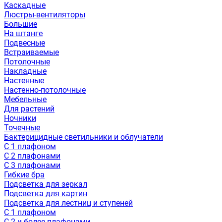
Каскадные
Люстры-вентиляторы
Большие
На штанге
Подвесные
Встраиваемые
Потолочные
Накладные
Настенные
Настенно-потолочные
Мебельные
Для растений
Ночники
Точечные
Бактерицидные светильники и облучатели
С 1 плафоном
С 2 плафонами
С 3 плафонами
Гибкие бра
Подсветка для зеркал
Подсветка для картин
Подсветка для лестниц и ступеней
С 1 плафоном
С 2 и более плафонами