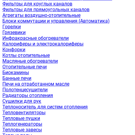
Фильтры для круглых каналов
Фильтры для прямоугольных каналов
Агрегаты воздушно-отопительные
Блоки коммутации и управления (Автоматика)
Горелки
Грязевики
Инфракрасные обогреватели
Калориферы и электрокалориферы
Конфорки
Котлы отопительные
Масляные обогреватели
Отопительные печи
Биокамины
Банные печи
Печи на отработанном масле
Полотенцесушители
Радиаторы отопления
Сушилки для рук
Теплоноситель для систем отопления
Тепловентиляторы
Тепловые пушки
Теплогенераторы
Тепловые завесы