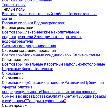
Все товары
Промышленные
Теплые полы
Теплые полы
Все товары
Нагревательный кабель
Нагревательные
маты
Газовые колонки
Водонагреватели
Водонагреватели
Все товары
Электрические накопительные
водонагреватели
Электрические проточные
водонагреватели
Системы кондиционирования
Системы кондиционирования
Все товары
Мобильные кондиционеры
Сплит-системы
Сплит-системы
Все товары
Канальные
Кассетные
Напольно-потолочные
Наружные блоки
Настенные
О компании
О компании
О компании
Публикации и новости
Реквизиты
Публичная
оферта
Политика
конфиденциальности
Пользовательское соглашение
Обмен и возврат
Доставка
Оплата
Контакты
Акции
Товары
в избранном
Товары в сравнении
0
0
Отдел продаж: