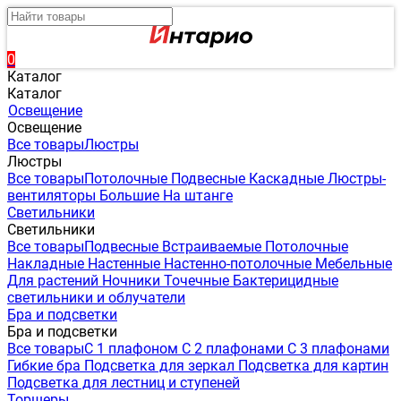
0
Каталог
Каталог
Освещение
Освещение
Все товары
Люстры
Люстры
Все товары
Потолочные
Подвесные
Каскадные
Люстры-
вентиляторы
Большие
На штанге
Светильники
Светильники
Все товары
Подвесные
Встраиваемые
Потолочные
Накладные
Настенные
Настенно-потолочные
Мебельные
Для растений
Ночники
Точечные
Бактерицидные
светильники и облучатели
Бра и подсветки
Бра и подсветки
Все товары
С 1 плафоном
С 2 плафонами
С 3 плафонами
Гибкие бра
Подсветка для зеркал
Подсветка для картин
Подсветка для лестниц и ступеней
Торшеры