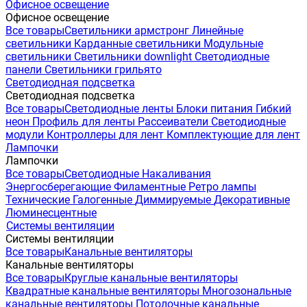
Офисное освещение
Офисное освещение
Все товары
Светильники армстронг
Линейные
светильники
Карданные светильники
Модульные
светильники
Светильники downlight
Светодиодные
панели
Светильники грильято
Светодиодная подсветка
Светодиодная подсветка
Все товары
Светодиодные ленты
Блоки питания
Гибкий
неон
Профиль для ленты
Рассеиватели
Светодиодные
модули
Контроллеры для лент
Комплектующие для лент
Лампочки
Лампочки
Все товары
Светодиодные
Накаливания
Энергосберегающие
Филаментные
Ретро лампы
Технические
Галогенные
Диммируемые
Декоративные
Люминесцентные
Системы вентиляции
Системы вентиляции
Все товары
Канальные вентиляторы
Канальные вентиляторы
Все товары
Круглые канальные вентиляторы
Квадратные канальные вентиляторы
Многозональные
канальные вентиляторы
Потолочные канальные