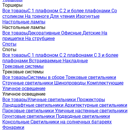
Торшеры
Все товары
С 1 плафоном
С 2 и более плафонами
Со
столиком
На треноге
Для чтения
Изогнутые
Настольные лампы
Настольные лампы
Все товары
Декоративные
Офисные
Детские
На
прищепке
На струбцине
Споты
Споты
Все товары
С 1 плафоном
С 2 плафонами
С 3 и более
плафонами
Встраиваемые
Накладные
Трековые системы
Трековые системы
Все товары
Системы в сборе
Трековые светильники
Струнные светильники
Шинопроводы
Комплектующие
Уличное освещение
Уличное освещение
Все товары
Уличные светильники
Прожекторы
Ландшафтные светильники
Архитектурные светильники
Парковые светильники
Уличные настенные светильники
Грунтовые светильники
Подводные светильники
Консольные
Светильники на солнечных батареях
Фонарики