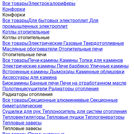
Все товары
Электрокалориферы
Конфорки
Конфорки
Все товары
Для бытовых электроплит
Для
промышленных электроплит
Котлы отопительные
Котлы отопительные
Все товары
Электрические
Газовые
Твердотопливные
Масляные обогреватели
Отопительные печи
Отопительные печи
Все товары
Печи-камины
Камины
Топки для каминов
Электрические камины
Печи барбекю
Уличные камины
Встроенные камины
Дымоходы
Каминные облицовки
Аксессуары для камина
Биокамины
Банные печи
Печи на отработанном масле
Полотенцесушители
Радиаторы отопления
Радиаторы отопления
Все товары
Секционные алюминиевые
Секционные
биметаллические
Сушилки для рук
Теплоноситель для систем отопления
Тепловентиляторы
Тепловые пушки
Теплогенераторы
Тепловые завесы
Тепловые завесы