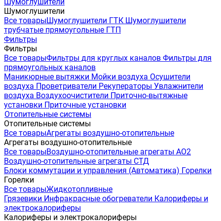
Шумоглушители
Шумоглушители
Все товары
Шумоглушители ГТК
Шумоглушители
трубчатые прямоугольные ГТП
Фильтры
Фильтры
Все товары
Фильтры для круглых каналов
Фильтры для
прямоугольных каналов
Маникюрные вытяжки
Мойки воздуха
Осушители
воздуха
Проветриватели
Рекуператоры
Увлажнители
воздуха
Воздухоочистители
Приточно-вытяжные
установки
Приточные установки
Отопительные системы
Отопительные системы
Все товары
Агрегаты воздушно-отопительные
Агрегаты воздушно-отопительные
Все товары
Воздушно-отопительные агрегаты АО2
Воздушно-отопительные агрегаты СТД
Блоки коммутации и управления (Автоматика)
Горелки
Горелки
Все товары
Жидкотопливные
Грязевики
Инфракрасные обогреватели
Калориферы и
электрокалориферы
Калориферы и электрокалориферы