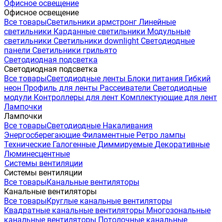
Офисное освещение
Офисное освещение
Все товары
Светильники армстронг
Линейные
светильники
Карданные светильники
Модульные
светильники
Светильники downlight
Светодиодные
панели
Светильники грильято
Светодиодная подсветка
Светодиодная подсветка
Все товары
Светодиодные ленты
Блоки питания
Гибкий
неон
Профиль для ленты
Рассеиватели
Светодиодные
модули
Контроллеры для лент
Комплектующие для лент
Лампочки
Лампочки
Все товары
Светодиодные
Накаливания
Энергосберегающие
Филаментные
Ретро лампы
Технические
Галогенные
Диммируемые
Декоративные
Люминесцентные
Системы вентиляции
Системы вентиляции
Все товары
Канальные вентиляторы
Канальные вентиляторы
Все товары
Круглые канальные вентиляторы
Квадратные канальные вентиляторы
Многозональные
канальные вентиляторы
Потолочные канальные