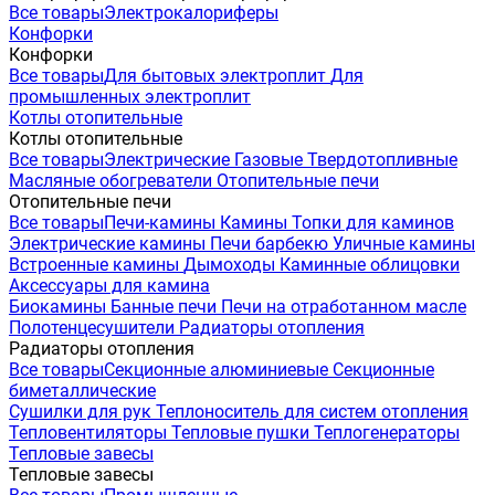
Все товары
Электрокалориферы
Конфорки
Конфорки
Все товары
Для бытовых электроплит
Для
промышленных электроплит
Котлы отопительные
Котлы отопительные
Все товары
Электрические
Газовые
Твердотопливные
Масляные обогреватели
Отопительные печи
Отопительные печи
Все товары
Печи-камины
Камины
Топки для каминов
Электрические камины
Печи барбекю
Уличные камины
Встроенные камины
Дымоходы
Каминные облицовки
Аксессуары для камина
Биокамины
Банные печи
Печи на отработанном масле
Полотенцесушители
Радиаторы отопления
Радиаторы отопления
Все товары
Секционные алюминиевые
Секционные
биметаллические
Сушилки для рук
Теплоноситель для систем отопления
Тепловентиляторы
Тепловые пушки
Теплогенераторы
Тепловые завесы
Тепловые завесы