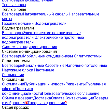
Все товары
Промышленные
Теплые полы
Теплые полы
Все товары
Нагревательный кабель
Нагревательные
маты
Газовые колонки
Водонагреватели
Водонагреватели
Все товары
Электрические накопительные
водонагреватели
Электрические проточные
водонагреватели
Системы кондиционирования
Системы кондиционирования
Все товары
Мобильные кондиционеры
Сплит-системы
Сплит-системы
Все товары
Канальные
Кассетные
Напольно-потолочные
Наружные блоки
Настенные
О компании
О компании
О компании
Публикации и новости
Реквизиты
Публичная
оферта
Политика
конфиденциальности
Пользовательское соглашение
Обмен и возврат
Доставка
Оплата
Контакты
Акции
Товары
в избранном
Товары в сравнении
0
0
Отдел продаж: