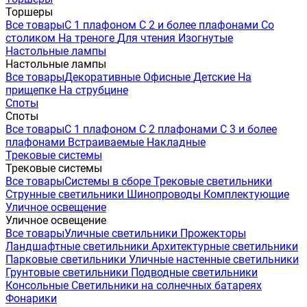
Торшеры
Все товары
С 1 плафоном
С 2 и более плафонами
Со
столиком
На треноге
Для чтения
Изогнутые
Настольные лампы
Настольные лампы
Все товары
Декоративные
Офисные
Детские
На
прищепке
На струбцине
Споты
Споты
Все товары
С 1 плафоном
С 2 плафонами
С 3 и более
плафонами
Встраиваемые
Накладные
Трековые системы
Трековые системы
Все товары
Системы в сборе
Трековые светильники
Струнные светильники
Шинопроводы
Комплектующие
Уличное освещение
Уличное освещение
Все товары
Уличные светильники
Прожекторы
Ландшафтные светильники
Архитектурные светильники
Парковые светильники
Уличные настенные светильники
Грунтовые светильники
Подводные светильники
Консольные
Светильники на солнечных батареях
Фонарики