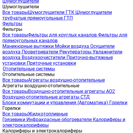
Шумоглушители
Шумоглушители
Все товары
Шумоглушители ГТК
Шумоглушители
трубчатые прямоугольные ГТП
Фильтры
Фильтры
Все товары
Фильтры для круглых каналов
Фильтры для
прямоугольных каналов
Маникюрные вытяжки
Мойки воздуха
Осушители
воздуха
Проветриватели
Рекуператоры
Увлажнители
воздуха
Воздухоочистители
Приточно-вытяжные
установки
Приточные установки
Отопительные системы
Отопительные системы
Все товары
Агрегаты воздушно-отопительные
Агрегаты воздушно-отопительные
Все товары
Воздушно-отопительные агрегаты АО2
Воздушно-отопительные агрегаты СТД
Блоки коммутации и управления (Автоматика)
Горелки
Горелки
Все товары
Жидкотопливные
Грязевики
Инфракрасные обогреватели
Калориферы и
электрокалориферы
Калориферы и электрокалориферы