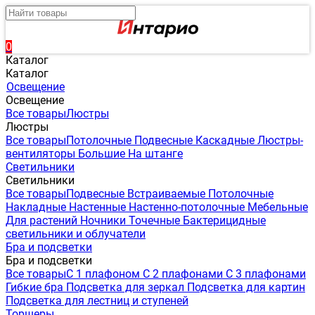
0
Каталог
Каталог
Освещение
Освещение
Все товары
Люстры
Люстры
Все товары
Потолочные
Подвесные
Каскадные
Люстры-
вентиляторы
Большие
На штанге
Светильники
Светильники
Все товары
Подвесные
Встраиваемые
Потолочные
Накладные
Настенные
Настенно-потолочные
Мебельные
Для растений
Ночники
Точечные
Бактерицидные
светильники и облучатели
Бра и подсветки
Бра и подсветки
Все товары
С 1 плафоном
С 2 плафонами
С 3 плафонами
Гибкие бра
Подсветка для зеркал
Подсветка для картин
Подсветка для лестниц и ступеней
Торшеры