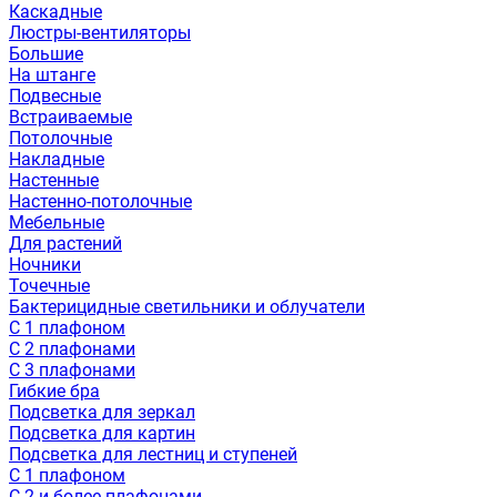
Каскадные
Люстры-вентиляторы
Большие
На штанге
Подвесные
Встраиваемые
Потолочные
Накладные
Настенные
Настенно-потолочные
Мебельные
Для растений
Ночники
Точечные
Бактерицидные светильники и облучатели
С 1 плафоном
С 2 плафонами
С 3 плафонами
Гибкие бра
Подсветка для зеркал
Подсветка для картин
Подсветка для лестниц и ступеней
С 1 плафоном
С 2 и более плафонами