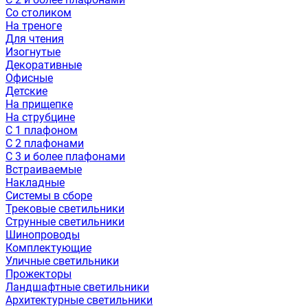
Со столиком
На треноге
Для чтения
Изогнутые
Декоративные
Офисные
Детские
На прищепке
На струбцине
С 1 плафоном
С 2 плафонами
С 3 и более плафонами
Встраиваемые
Накладные
Системы в сборе
Трековые светильники
Струнные светильники
Шинопроводы
Комплектующие
Уличные светильники
Прожекторы
Ландшафтные светильники
Архитектурные светильники