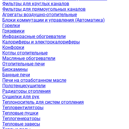
Фильтры для круглых каналов
Фильтры для прямоугольных каналов
Агрегаты воздушно-отопительные
Блоки коммутации и управления (Автоматика)
Горелки
Грязевики
Инфракрасные обогреватели
Калориферы и электрокалориферы
Конфорки
Котлы отопительные
Масляные обогреватели
Отопительные печи
Биокамины
Банные печи
Печи на отработанном масле
Полотенцесушители
Радиаторы отопления
Сушилки для рук
Теплоноситель для систем отопления
Тепловентиляторы
Тепловые пушки
Теплогенераторы
Тепловые завесы